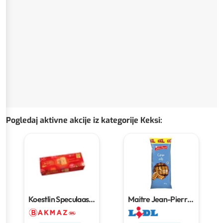
Pogledaj aktivne akcije iz kategorije Keksi
:
Koestlin Speculaas
Maitre Jean-Pierre
keks
200 g
kakao rolice
400 g