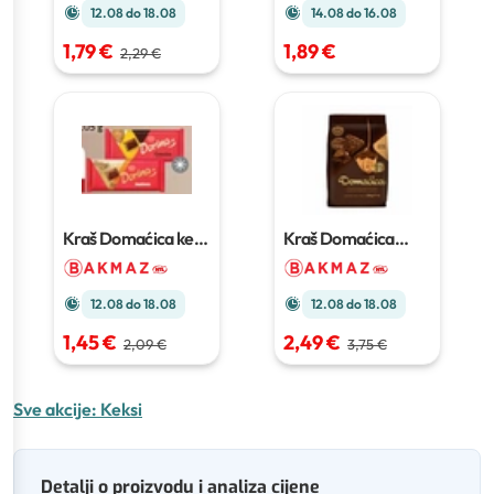
12.08 do 18.08
14.08 do 16.08
1,79 €
1,89 €
2,29 €
Kraš Domaćica keks
Kraš Domaćica
105 g
extra choco keks
220 g
12.08 do 18.08
12.08 do 18.08
1,45 €
2,49 €
2,09 €
3,75 €
Sve akcije:
Keksi
Detalji o proizvodu i analiza cijene