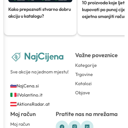
10 proizvoda koje ljeti
Kako prepoznati stvarno dobru
kupovati po punoj cijeni
akciju u katalogu?
osjetno smanjiti račun)
Važne poveznice
Kategorije
Sve akcije na jednom mjestu!
Trgovine
Katalozi
NajCena.si
Objave
ilVolantino.it
AktionsRadar.at
Moj račun
Pratite nas na mrežama
Moj račun