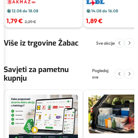
12.08 do 18.08
14.08 do 16.08
1,79 €
1,89 €
2,29 €
Više iz trgovine Žabac
Sve akcije
Savjeti za pametnu
Pogledaj
kupnju
sve