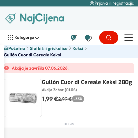
Prijava ili registracija
Kategorije
0
Početna
Slatkiši i grickalice
Keksi
Gullón Cuor di Cereale Keksi
Akcija je završila 07.06.2026.
Gullón Cuor di Cereale Keksi 280g
Akcija Žabac (01.06)
1,99 €
2,99 €
-
33
%
OGLAS