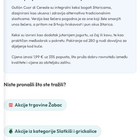
Gullón Cuor di Cereale su integralni keksi bogati žitaricama,
dizajnirani kao ukusna i zdravija alternativa tradicionalnim
slasticama
.
Verzija bez šećera pogodna je za one koji žele smanjiti
unos šećera, a pritom ne žrtvuju hrskavost i pun okus žitarica
.
Keksi su izvrsni kao dodatak jutarnjem jogurtu, uz čaj ili kavu, te kao
praktičan međuobrok u pokretu
.
Pakiranje od 280 g nudi dovoljno za
dijeljenje kod kuće
.
Cijena iznosi 1,99 € uz 33% popusta, što pruža dobru ravnotežu između
kvalitete i cijene za obiteljsku zalihu.
Niste pronašli što ste tražili?
Akcije trgovine Žabac
Akcije iz kategorije Slatkiši i grickalice