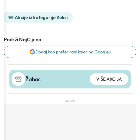
Akcije iz kategorije Keksi
Podrži NajCijena
Dodaj kao preferirani izvor na Googleu
Žabac
VIŠE AKCIJA
OGLAS