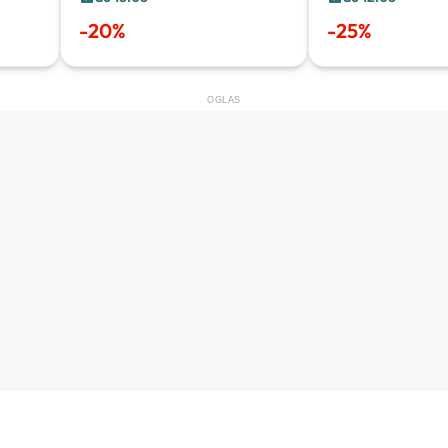
-
20
%
-
25
%
OGLAS