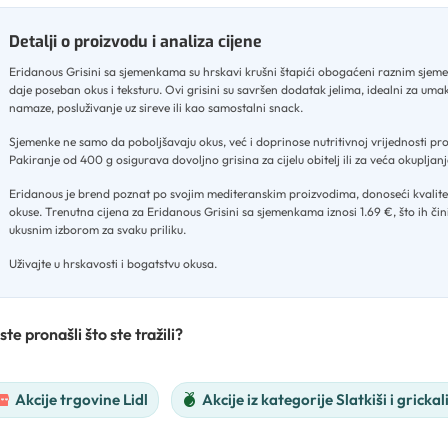
Detalji o proizvodu i analiza cijene
Eridanous Grisini sa sjemenkama su hrskavi krušni štapići obogaćeni raznim sjem
daje poseban okus i teksturu
.
Ovi grisini su savršen dodatak jelima, idealni za uma
namaze, posluživanje uz sireve ili kao samostalni snack
.
Sjemenke ne samo da poboljšavaju okus, već i doprinose nutritivnoj vrijednosti pr
Pakiranje od 400 g osigurava dovoljno grisina za cijelu obitelj ili za veća okupljan
Eridanous je brend poznat po svojim mediteranskim proizvodima, donoseći kvalitet
okuse
.
Trenutna cijena za Eridanous Grisini sa sjemenkama iznosi 1.69 €, što ih čin
ukusnim izborom za svaku priliku
.
Uživajte u hrskavosti i bogatstvu okusa.
ste pronašli što ste tražili?
Akcije trgovine Lidl
Akcije iz kategorije Slatkiši i grickal