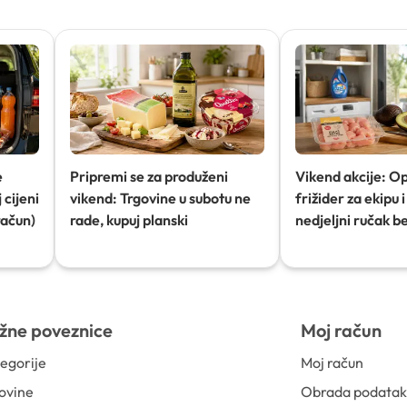
e
Pripremi se za produženi
Vikend akcije: O
 cijeni
vikend: Trgovine u subotu ne
frižider za ekipu i 
račun)
rade, kupuj planski
nedjeljni ručak b
žne poveznice
Moj račun
egorije
Moj račun
ovine
Obrada podata