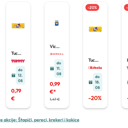
-
20
%
-
Vic
slani
Tuc
krekeri
krekeri
Tuc
150 g
100 g
do
krekeri
11.
do
08
12.
do
08
18.
0,99
08
0,79
€
*
-
20
%
€
1,47 €
e akcije:
Štapići, pereci, krekeri i kokice