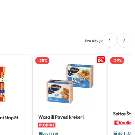
Sve akcije
-
25
%
-
29
%
Saltas Štap
Wasa ili Pavesi krekeri
ni štapići
do 11.08
do 11.08