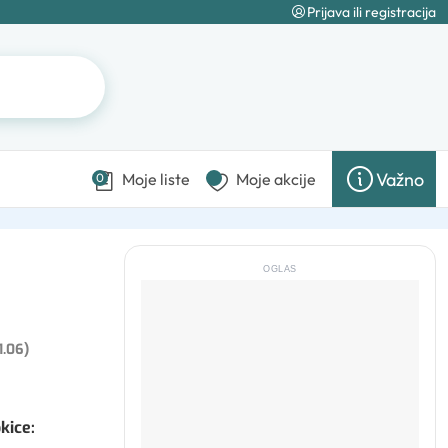
Prijava ili registracija
Važno
Moje liste
Moje akcije
0
OGLAS
1.06)
okice
: