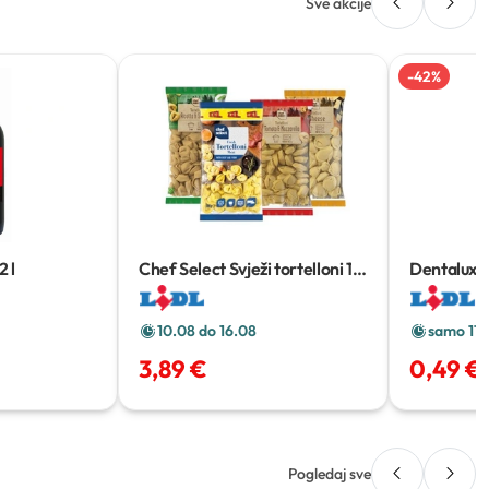
Sve akcije
-
42
%
2 l
Chef Select Svježi tortelloni
1
Dentalux č
kg
classic
2 k
10.08 do 16.08
samo 11.
3,89 €
0,49 €
Pogledaj sve