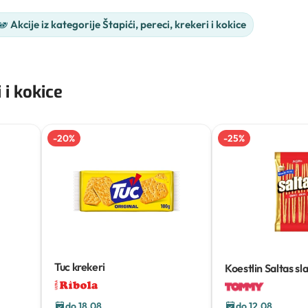
Akcije iz kategorije Štapići, pereci, krekeri i kokice
 i kokice
-
20
%
-
25
%
Tuc krekeri
Koestlin Saltas sla
do 18.08
do 12.08