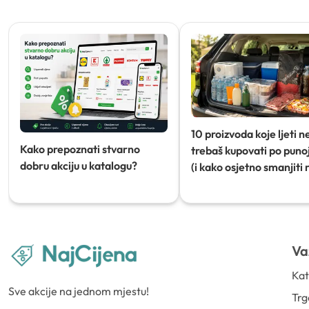
10 proizvoda koje ljeti n
Kako prepoznati stvarno
trebaš kupovati po punoj
dobru akciju u katalogu?
(i kako osjetno smanjiti 
Va
Kat
Sve akcije na jednom mjestu!
Trg