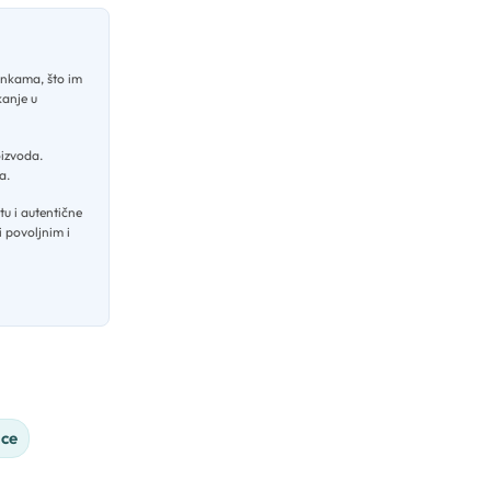
enkama, što im
kanje u
oizvoda
.
ja
.
u i autentične
i povoljnim i
ice