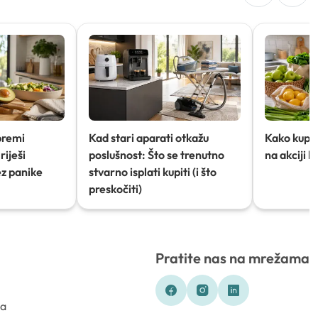
premi
Kad stari aparati otkažu
Kako kupov
riješi
poslušnost: Što se trenutno
na akciji 
ez panike
stvarno isplati kupiti (i što
preskočiti)
Pratite nas na mrežama
ka