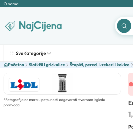
O nama
Sve
Kategorije
Početna
Slatkiši i grickalice
Štapići, pereci, krekeri i kokice
*
Fotografija ne mora u potpunosti odgovarati stvarnom izgledu
E
proizvoda.
1
Po