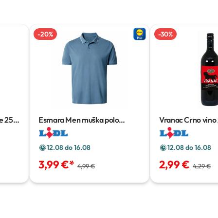
-
20
%
-
30
%
e
250
Esmara Men muška polo
Vranac Crno vino
majica
12.08 do 16.08
12.08 do 16.08
3,99 €
*
2,99 €
4,99 €
4,29 €