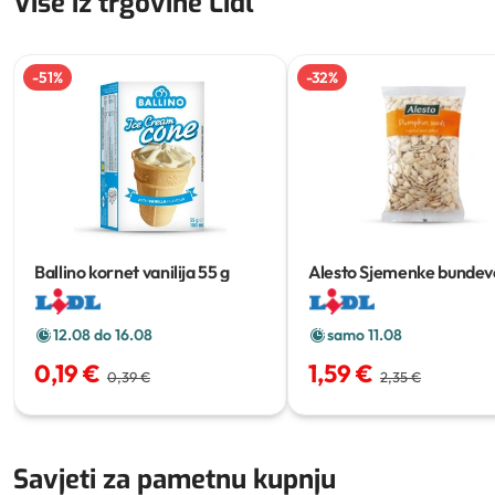
Više iz trgovine Lidl
-
51
%
-
32
%
Ballino kornet vanilija
55 g
Alesto Sjemenke bundev
g
12.08 do 16.08
samo 11.08
0,19 €
1,59 €
0,39 €
2,35 €
Savjeti za pametnu kupnju