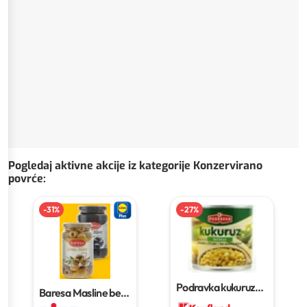
Pogledaj aktivne akcije iz kategorije Konzervirano
povrće
:
-
31
%
-
27
%
Podravka kukuruz
Baresa Masline bez
šećerac
340 g
koštica
170 g