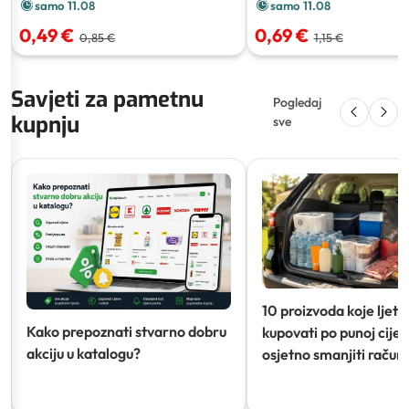
samo 11.08
samo 11.08
0,49 €
0,69 €
0,85 €
1,15 €
Savjeti za pametnu
Pogledaj
kupnju
sve
10 proizvoda koje ljeti
Kako prepoznati stvarno dobru
kupovati po punoj cijeni
akciju u katalogu?
osjetno smanjiti račun)