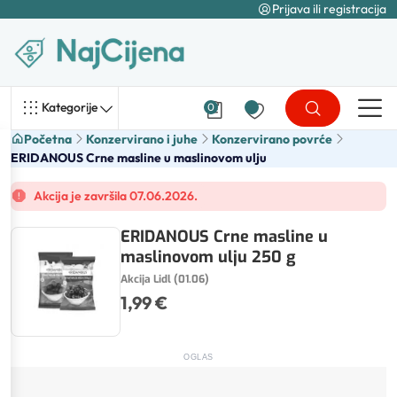
Prijava ili registracija
Kategorije
0
Početna
Konzervirano i juhe
Konzervirano povrće
ERIDANOUS Crne masline u maslinovom ulju
Akcija je završila 07.06.2026.
ERIDANOUS Crne masline u
maslinovom ulju 250 g
Akcija Lidl (01.06)
1,99 €
OGLAS