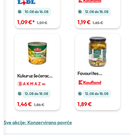
10.08 do 16.08
12.08 do 18.08
1,09 €
*
1,19 €
1,59 €
1,65 €
Favourites
Kukuruz šećerac
krastavac delikates
Podravka
340 g
670 g
12.08 do 18.08
12.08 do 18.08
1,46 €
1,89 €
1,86 €
Sve akcije:
Konzervirano povrće