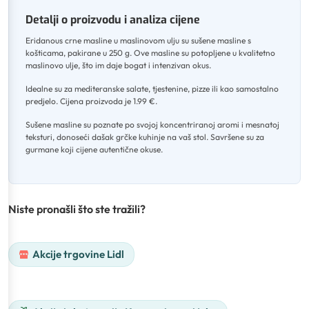
Detalji o proizvodu i analiza cijene
Eridanous crne masline u maslinovom ulju su sušene masline s
košticama, pakirane u 250 g
.
Ove masline su potopljene u kvalitetno
maslinovo ulje, što im daje bogat i intenzivan okus
.
Idealne su za mediteranske salate, tjestenine, pizze ili kao samostalno
predjelo
.
Cijena proizvoda je 1.99 €
.
Sušene masline su poznate po svojoj koncentriranoj aromi i mesnatoj
teksturi, donoseći dašak grčke kuhinje na vaš stol
.
Savršene su za
gurmane koji cijene autentične okuse.
Niste pronašli što ste tražili?
Akcije trgovine Lidl