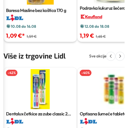
Podravka kukuruz šećerac
Baresa Masline bez koštica
170 g
10.08 do 16.08
12.08 do 18.08
1,09 €
*
1,19 €
1,59 €
1,65 €
Više iz trgovine Lidl
Sve akcije
-
42
%
-
40
%
Dentalux četkice za zube classic
2
Optisana šumeće tablete
kom
komada