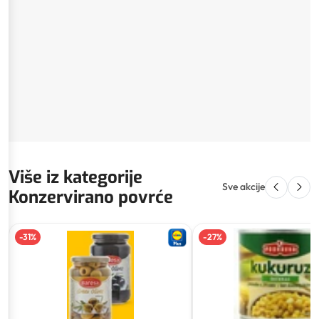
Više iz kategorije
Sve akcije
Konzervirano povrće
-
31
%
-
27
%