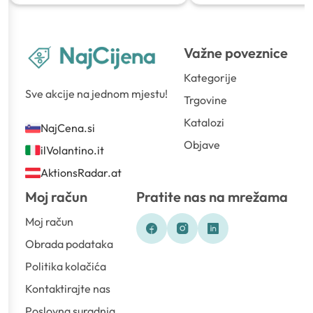
Važne poveznice
Kategorije
Sve akcije na jednom mjestu!
Trgovine
Katalozi
NajCena.si
Objave
ilVolantino.it
AktionsRadar.at
Moj račun
Pratite nas na mrežama
Moj račun
Obrada podataka
Politika kolačića
Kontaktirajte nas
Poslovna suradnja