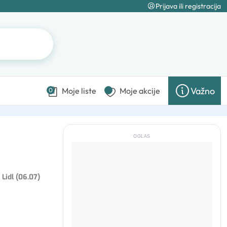
Prijava ili registracija
Važno
Moje liste
Moje akcije
0
OGLAS
 Lidl (06.07)