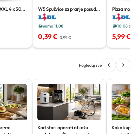
 XXL
4 x 300
W5 Spužvice za pranje posuđa
Pizza mozz
10 kom
samo 11.08
10.08 do
0,39 €
5,99 €
0,99 €
Pogledaj sve
premi
Kad stari aparati otkažu
Kako kupov