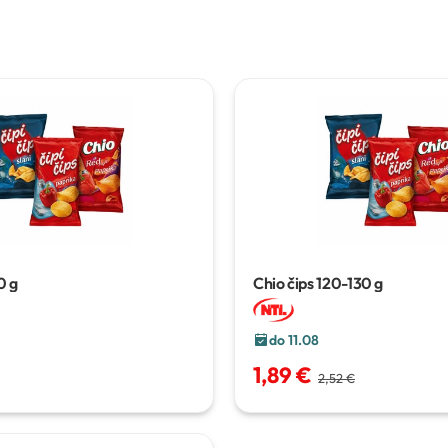
0 g
Chio čips
120-130 g
do 11.08
1,89 €
2,52 €