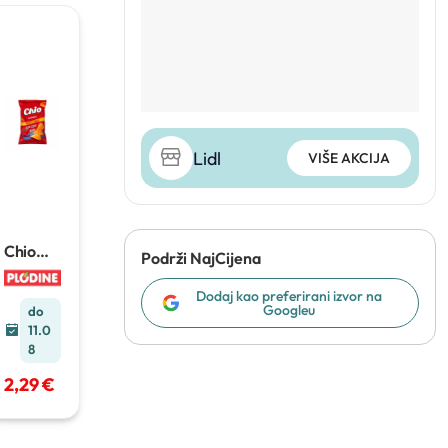
Lidl
VIŠE AKCIJA
Chio
Podrži NajCijena
čips
190–
Dodaj kao preferirani izvor na
200 g
Googleu
do
11.0
8
2,29 €