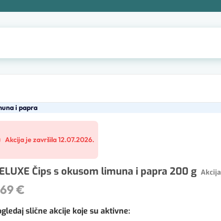
una i papra
Akcija je završila 12.07.2026.
ELUXE Čips s okusom limuna i papra 200 g
Akcija
,69 €
gledaj slične akcije koje su aktivne
: