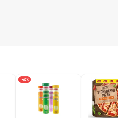
-
40
%