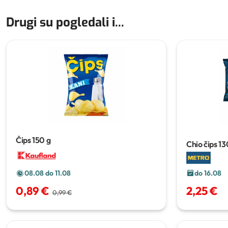
Drugi su pogledali i...
Čips
150 g
Chio čips
13
do 16.08
08.08 do 11.08
2,25 €
0,89 €
0,99 €