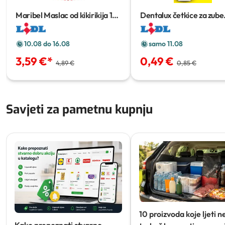
Maribel Maslac od kikirikija
1
Dentalux četkice za zube
kg
classic
2 kom
10.08 do 16.08
samo 11.08
3,59 €
*
0,49 €
4,89 €
0,85 €
Savjeti za pametnu kupnju
10 proizvoda koje ljeti n