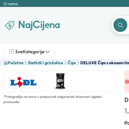
O nama
Sve
Kategorije
Početna
Slatkiši i grickalice
Čips
DELUXE Čips s okusom lim
*
Fotografija ne mora u potpunosti odgovarati stvarnom izgledu
D
proizvoda.
1
Po