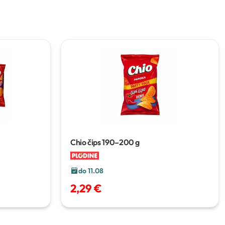
Chio čips
190–200 g
do 11.08
2,29 €