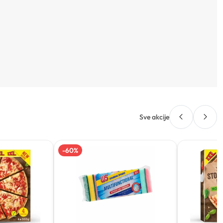
Sve akcije
-
60
%