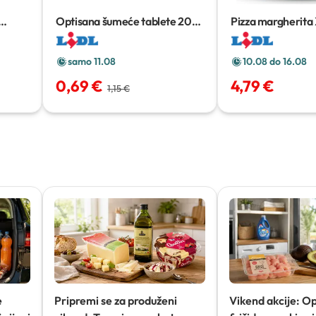
Optisana šumeće tablete
20
Pizza margherita
komada
g
samo 11.08
10.08 do 16.08
0,69 €
4,79 €
1,15 €
e
Pripremi se za produženi
Vikend akcije: O