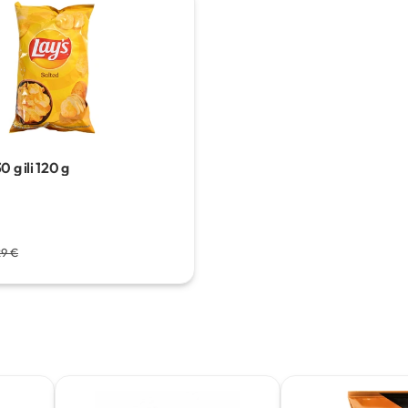
0 g ili 120 g
29 €