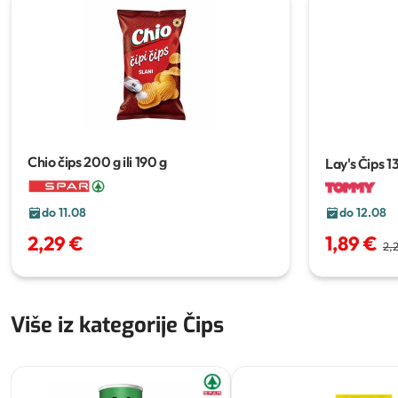
Chio čips
200 g ili 190 g
Lay's Čips
13
do 11.08
do 12.08
2,29 €
1,89 €
2,
Više iz kategorije Čips