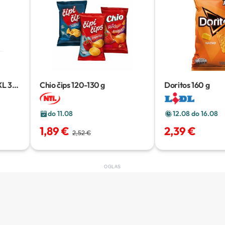
XL
375
Chio čips
120-130 g
Doritos
160 g
do 11.08
12.08 do 16.08
1,89 €
2,39 €
2,52 €
OGLAS