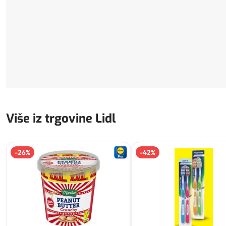
Više iz trgovine Lidl
-
26
%
-
42
%