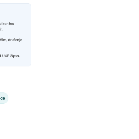
 pikantnu
 €
.
film, druženje
DELUXE čipsa.
ice