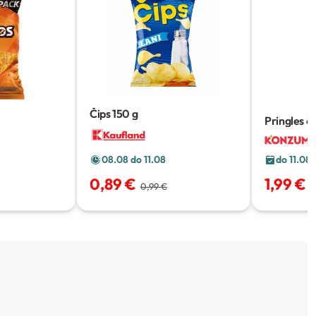
Čips
150 g
Pringles či
08.08 do 11.08
do 11.08
0,89 €
1,99 €
0,99 €
3