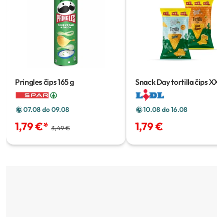
Pringles čips
165 g
Snack Day tortilla čips X
g
07.08 do 09.08
10.08 do 16.08
1,79 €
*
1,79 €
3,49 €