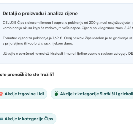
Detalji o proizvodu i analiza cijene
DELUXE Čips s okusom limuna i papra, u pakiranju od 200 g, nudi osvježavajuću i
kombinaciju okusa koja će zadovoljiti vaše nepce
.
Cijena po kilogramu iznosi 8,45
Trenutna cijena za pakiranje je 1,69 €
.
Ovaj hrskavi čips idealan je za grickanje uz 
s prijateljima ili kao brzi snack tijekom dana
.
Uživajte u savršenoj ravnoteži kiselosti limuna i ljutine papra u svakom zalogaju 
ste pronašli što ste tražili?
Akcije trgovine Lidl
Akcije iz kategorije Slatkiši i grickal
Akcije iz kategorije Čips