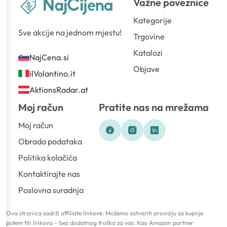
Važne poveznice
Kategorije
Sve akcije na jednom mjestu!
Trgovine
Katalozi
NajCena.si
Objave
ilVolantino.it
AktionsRadar.at
Moj račun
Pratite nas na mrežama
Moj račun
Obrada podataka
Politika kolačića
Kontaktirajte nas
Poslovna suradnja
Ova stranica sadrži affiliate linkove. Možemo ostvariti proviziju za kupnje
putem tih linkova – bez dodatnog troška za vas. Kao Amazon partner