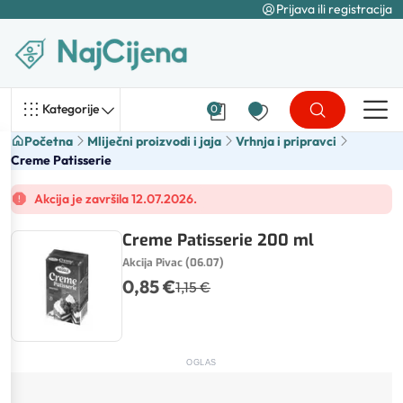
Prijava ili registracija
Kategorije
0
Početna
Mliječni proizvodi i jaja
Vrhnja i pripravci
Creme Patisserie
Akcija je završila 12.07.2026.
Creme Patisserie 200 ml
Akcija Pivac (06.07)
0,85 €
1,15 €
OGLAS