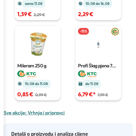
samo 11.08
10.08 do 16.08
1,39 €
2,29 €
2,29 €
-
15
%
Mileram
250 g
Profi Šlag pjena
700
g
10.08 do 11.08
do 11.08
0,85 €
6,79 €
*
0,99 €
7,99 €
Sve akcije:
Vrhnja i pripravci
Detalji o proizvodu i analiza cijene