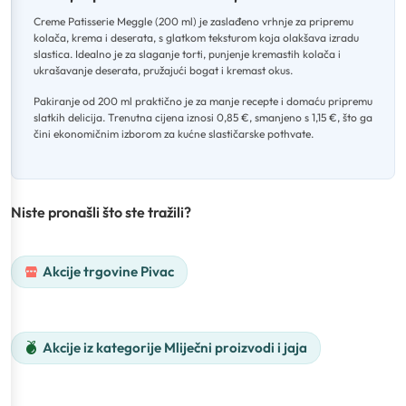
Creme Patisserie Meggle (200 ml) je zaslađeno vrhnje za pripremu
kolača, krema i deserata, s glatkom teksturom koja olakšava izradu
slastica
.
Idealno je za slaganje torti, punjenje kremastih kolača i
ukrašavanje deserata, pružajući bogat i kremast okus
.
Pakiranje od 200 ml praktično je za manje recepte i domaću pripremu
slatkih delicija
.
Trenutna cijena iznosi 0,85 €, smanjeno s 1,15 €, što ga
čini ekonomičnim izborom za kućne slastičarske pothvate.
Niste pronašli što ste tražili?
Akcije trgovine Pivac
Akcije iz kategorije Mliječni proizvodi i jaja