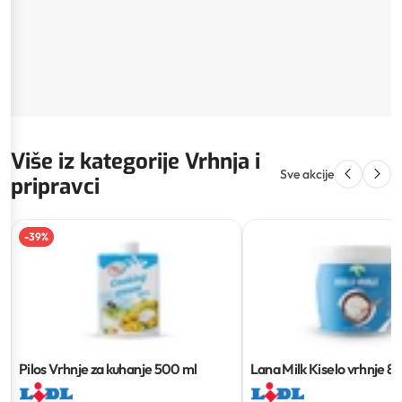
Više iz kategorije Vrhnja i
Sve akcije
pripravci
-
39
%
Pilos Vrhnje za kuhanje
500 ml
Lana Milk Kiselo vrhnje
85