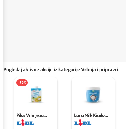
Pogledaj aktivne akcije iz kategorije Vrhnja i pripravci
:
-
39
%
Pilos Vrhnje za
Lana Milk Kiselo
kuhanje
500 ml
vrhnje
850 g