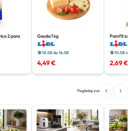
ice
2 para
Gouda
1 kg
Pomfit za 
10.08 do 16.08
10.08 do
4,49 €
2,69 €
Pogledaj sve