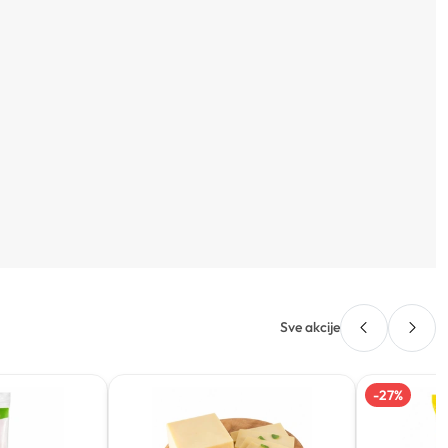
Sve akcije
-
27
%