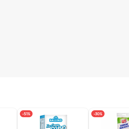
-
51
%
-
30
%