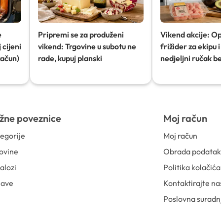
e
Pripremi se za produženi
Vikend akcije: O
 cijeni
vikend: Trgovine u subotu ne
frižider za ekipu i 
račun)
rade, kupuj planski
nedjeljni ručak b
žne poveznice
Moj račun
egorije
Moj račun
ovine
Obrada podata
alozi
Politika kolačića
jave
Kontaktirajte na
Poslovna suradn