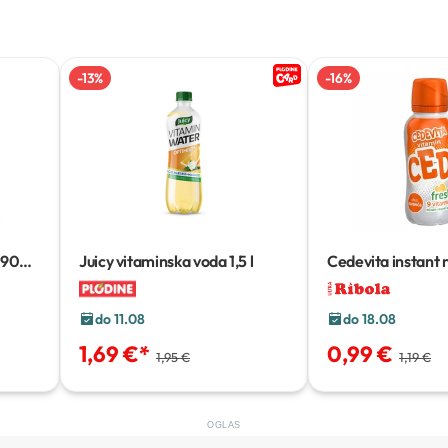
-
13
%
-
16
%
900
Juicy vitaminska voda
1,5 l
Cedevita instant 
do 11.08
do 18.08
1,69 €
*
0,99 €
1,95 €
1,19 €
OGLAS