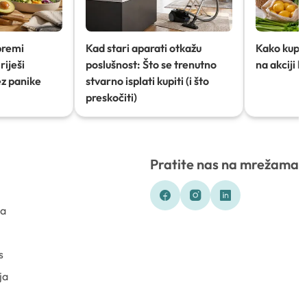
premi
Kad stari aparati otkažu
Kako kupov
riješi
poslušnost: Što se trenutno
na akciji 
ez panike
stvarno isplati kupiti (i što
preskočiti)
Pratite nas na mrežama
ka
s
ja