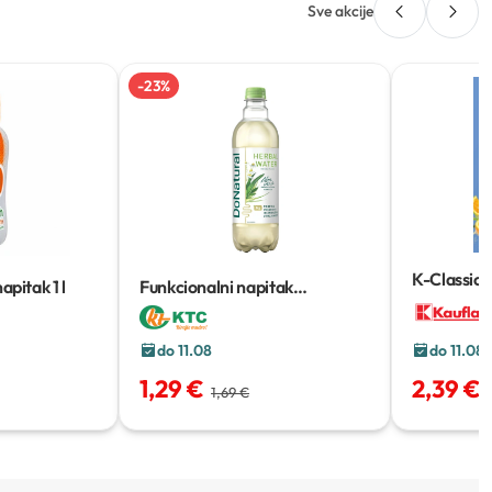
Sve akcije
-
23
%
K-Classic 
napitak
1 l
Funkcionalni napitak
g
Donatural
0,5 l
do 11.08
do 11.08
1,29 €
2,39 €
1,69 €