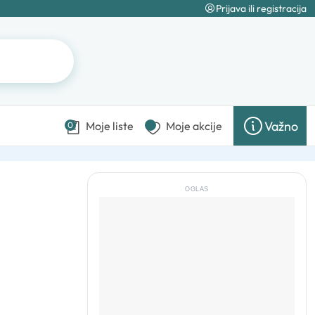
Prijava ili registracija
Važno
Moje liste
Moje akcije
0
OGLAS