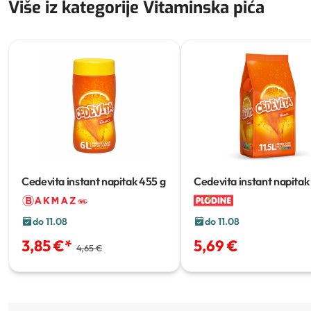
Više iz kategorije Vitaminska pića
Cedevita instant napitak
455 g
Cedevita instant napitak
g
do 11.08
do 11.08
3,85 €
*
5,69 €
4,65 €