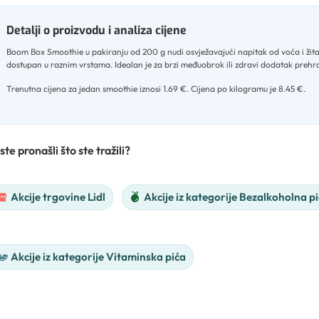
Detalji o proizvodu i analiza cijene
Boom Box Smoothie u pakiranju od 200 g nudi osvježavajući napitak od voća i žita
dostupan u raznim vrstama
.
Idealan je za brzi međuobrok ili zdravi dodatak prehr
Trenutna cijena za jedan smoothie iznosi 1.69 €
.
Cijena po kilogramu je 8.45 €.
ste pronašli što ste tražili?
Akcije trgovine Lidl
Akcije iz kategorije Bezalkoholna p
Akcije iz kategorije Vitaminska pića