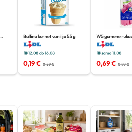
Ballino kornet vanilija
55 g
W5 gumene rukav
12.08 do 16.08
samo 11.08
0,19 €
0,69 €
0,39 €
0,99 €