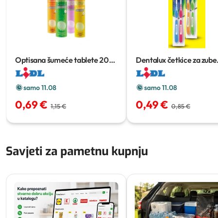
Optisana šumeće tablete
20
Dentalux četkice za zube
komada
classic
2 kom
samo 11.08
samo 11.08
0,69 €
0,49 €
1,15 €
0,85 €
Savjeti za pametnu kupnju