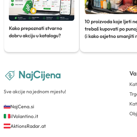
10 proizvoda koje ljeti n
Kako prepoznati stvarno
trebaš kupovati po punoj
dobru akciju u katalogu?
(i kako osjetno smanjiti 
Va
Kat
Sve akcije na jednom mjestu!
Trg
Kat
NajCena.si
Ob
ilVolantino.it
AktionsRadar.at