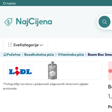
O nama
Sve
Kategorije
Početna
Bezalkoholna pića
Vitaminska pića
Boom Box Smo
*
Fotografija ne mora u potpunosti odgovarati stvarnom izgledu
B
proizvoda.
1
Po