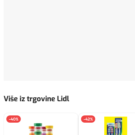
Više iz trgovine Lidl
-
40
%
-
42
%