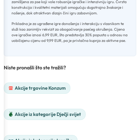
zamišljena za pse koji vole robusnije igračke i intenzivniju igru
.
Čvrsta
konstrukcija i kvalitetni materijali omogućuju dugotrajno žvakanje i
nošenje, dok atraktivan dizajn čini igru zabavnijom
.
Prikladna je za ugrađene igre donošenja i interakciju s vlasnikom te
služi kao zanimljiv rekvizit za obogaćivanje psećeg okruženja
.
Cijena
ove igračke iznosi 6,99 EUR, što predstavlja 30% popusta u odnosu na
uobičajenu cijenu od 9,99 EUR, pa je privlačna kupnja za aktivne pse.
Niste pronašli što ste tražili?
Akcije trgovine Konzum
Akcije iz kategorije Dječji svijet