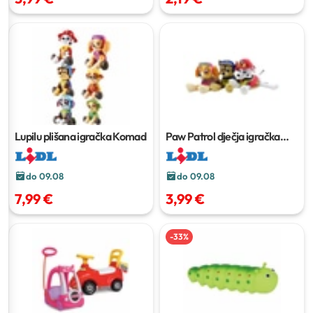
Lupilu plišana igračka
Komad
Paw Patrol dječja igračka
Komad
do 09.08
do 09.08
7,99 €
3,99 €
-
33
%