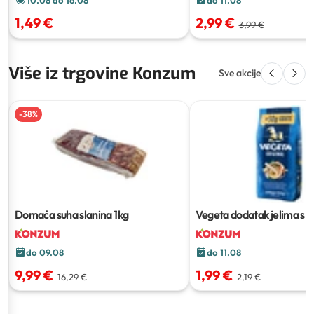
1,49 €
2,99 €
3,99 €
Više iz trgovine Konzum
Sve akcije
-
38
%
Domaća suha slanina
1kg
Vegeta dodatak jelima s 
250 g + 50 g gratis
do 09.08
do 11.08
9,99 €
1,99 €
16,29 €
2,19 €