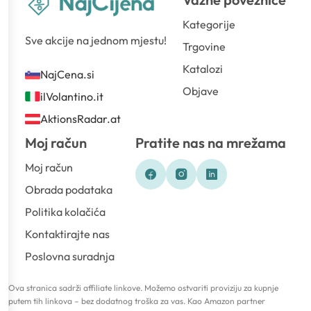
Kategorije
Sve akcije na jednom mjestu!
Trgovine
Katalozi
NajCena.si
Objave
ilVolantino.it
AktionsRadar.at
Moj račun
Pratite nas na mrežama
Moj račun
Obrada podataka
Politika kolačića
Kontaktirajte nas
Poslovna suradnja
Ova stranica sadrži affiliate linkove. Možemo ostvariti proviziju za kupnje
putem tih linkova – bez dodatnog troška za vas. Kao Amazon partner