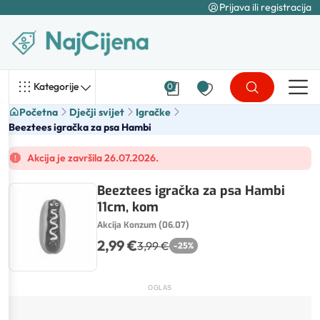
Prijava ili registracija
Kategorije
0
Početna
Dječji svijet
Igračke
Beeztees igračka za psa Hambi
Akcija je završila 26.07.2026.
Beeztees igračka za psa Hambi
11cm, kom
Akcija Konzum (06.07)
2,99 €
3,99 €
-
25
%
OGLAS