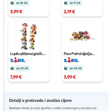
do 18.08
do 11.08
3,99 €
2,19 €
Lupilu plišana igračka
Paw Patrol dječja
Komad
igračka
Komad
do 09.08
do 09.08
7,99 €
3,99 €
Detalji o proizvodu i analiza cijene
Beeztees Hambi je mala igračka u obliku hamburgera, savršena za