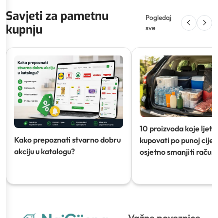
Savjeti za pametnu
Pogledaj
kupnju
sve
10 proizvoda koje ljeti
Kako prepoznati stvarno dobru
kupovati po punoj cijeni
akciju u katalogu?
osjetno smanjiti račun)
Važne poveznice