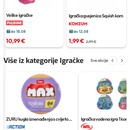
Velike igračke
Igračka gusjenica Squish
kom
do 12.08
do 18.08
1,99 €
10,99 €
2,99 €
Više iz kategorije Igračke
Sve akcije
ZURU kugla iznenađenja s cvijetom
Igračka vodena igra
1 kom
94 PCS