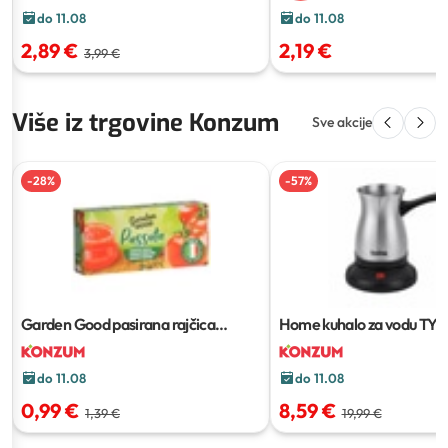
do 11.08
do 11.08
2,89 €
2,19 €
3,99 €
Više iz trgovine Konzum
Sve akcije
-
28
%
-
57
%
Garden Good pasirana rajčica
Home kuhalo za vodu TY
3x200 g
do 11.08
do 11.08
0,99 €
8,59 €
1,39 €
19,99 €