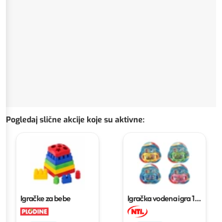
Pogledaj slične akcije koje su aktivne
:
Igračke za bebe
Igračka vodena igra
1
kom