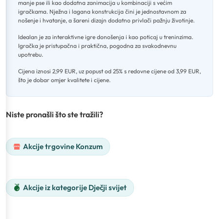
manje pse ili kao dodatna zanimacija u kombinaciji s većim
igračkama
.
Nježna i lagana konstrukcija čini je jednostavnom za
nošenje i hvatanje, a šareni dizajn dodatno privlači pažnju životinje
.
Idealan je za interaktivne igre donošenja i kao poticaj u treninzima
.
Igračka je pristupačna i praktična, pogodna za svakodnevnu
upotrebu
.
Cijena iznosi 2,99 EUR, uz popust od 25% s redovne cijene od 3,99 EUR,
što je dobar omjer kvalitete i cijene.
Niste pronašli što ste tražili?
Akcije trgovine Konzum
Akcije iz kategorije Dječji svijet