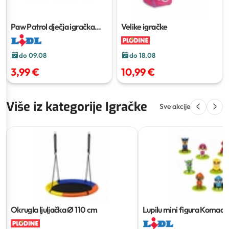
Paw Patrol dječja igračka
Velike igračke
Komad
do 09.08
do 18.08
3,99 €
10,99 €
Više iz kategorije Igračke
Sve akcije
Okrugla ljuljačka
Ø 110 cm
Lupilu mini figura
Komad