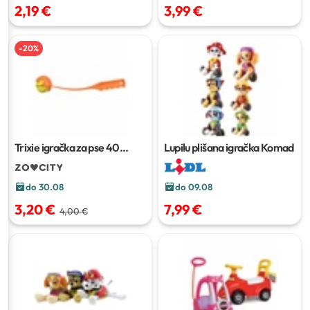
2,19 €
3,99 €
-
20
%
Trixie igračka za pse
40
Lupilu plišana igračka
Komad
cm/fi-4,5 cm
do 30.08
do 09.08
3,20 €
7,99 €
4,00 €