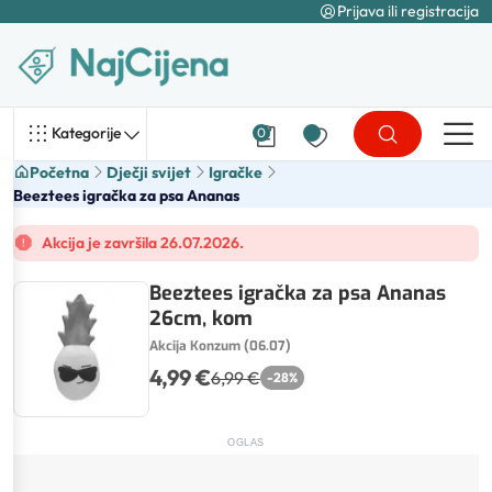
Prijava ili registracija
Kategorije
0
Početna
Dječji svijet
Igračke
Beeztees igračka za psa Ananas
Akcija je završila 26.07.2026.
Beeztees igračka za psa Ananas
26cm, kom
Akcija Konzum (06.07)
4,99 €
6,99 €
-
28
%
OGLAS