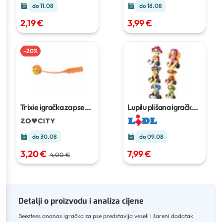
do 11.08
do 18.08
2,19 €
3,99 €
-
20
%
Trixie igračka za pse
Lupilu plišana igračka
40 cm/fi-4,5 cm
Komad
do 30.08
do 09.08
3,20 €
7,99 €
4,00 €
Detalji o proizvodu i analiza cijene
Beeztees ananas igračka za pse predstavlja veseli i šareni dodatak