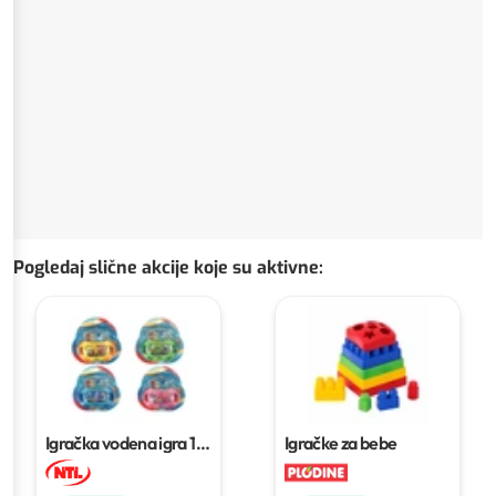
Pogledaj slične akcije koje su aktivne
:
Igračka vodena igra
1
Igračke za bebe
kom