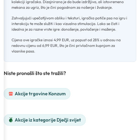
kolekciji igračaka
.
Dizajnirana je da bude izdržljiva, ali istovremeno
mekana za ugriz, što je čini pogodnom za nošenje i žvakanje
.
Zahvaljujući upečatljivom obliku i teksturi, igračka potiče psa na igru i
interakciju te može služiti i kao vizualna stimulacija
.
Lako se čisti i
idealna je za razne vrste igre: donošenje, povlačenje i maženje
.
Cijena ove igračke iznosi 4,99 EUR, uz popust od 28% u odnosu na
redovnu cijenu od 6,99 EUR, što je čini privlačnom kupnjom za
vlasnike pasa.
Niste pronašli što ste tražili?
Akcije trgovine Konzum
Akcije iz kategorije Dječji svijet