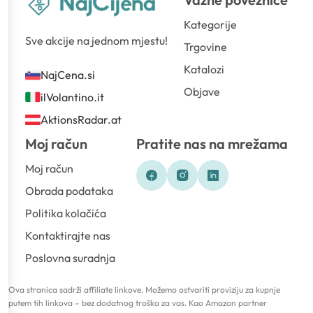
Kategorije
Sve akcije na jednom mjestu!
Trgovine
Katalozi
NajCena.si
Objave
ilVolantino.it
AktionsRadar.at
Moj račun
Pratite nas na mrežama
Moj račun
Obrada podataka
Politika kolačića
Kontaktirajte nas
Poslovna suradnja
Ova stranica sadrži affiliate linkove. Možemo ostvariti proviziju za kupnje
putem tih linkova – bez dodatnog troška za vas. Kao Amazon partner