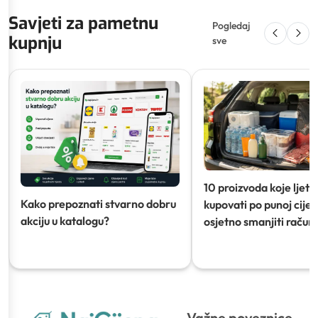
Savjeti za pametnu
Pogledaj
kupnju
sve
10 proizvoda koje ljeti
Kako prepoznati stvarno dobru
kupovati po punoj cijeni
akciju u katalogu?
osjetno smanjiti račun)
Važne poveznice