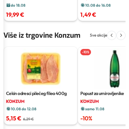
do 18.08
10.08 do 16.08
19,99 €
1,49 €
Više iz trgovine Konzum
Sve akcije
-
10
%
Cekin odresci pilećeg filea
400g
Popust za umirovljenike
10.08 do 12.08
samo 11.08
5,15 €
-
10
%
6,29 €