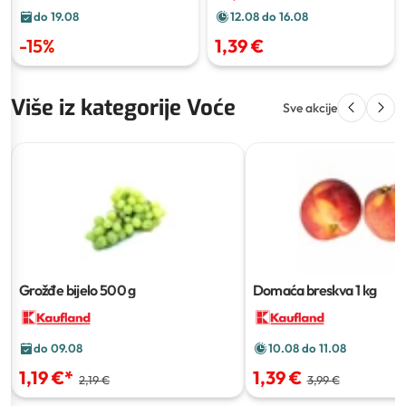
do 19.08
12.08 do 16.08
-
15
%
1,39 €
Više iz kategorije Voće
Sve akcije
Grožđe bijelo
500 g
Domaća breskva
1 kg
do 09.08
10.08 do 11.08
1,19 €
*
1,39 €
2,19 €
3,99 €