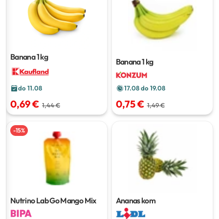
Banana
1 kg
Banana
1 kg
do 11.08
17.08 do 19.08
0,69 €
0,75 €
1,44 €
1,49 €
-
15
%
Nutrino Lab Go Mango Mix
Ananas
kom