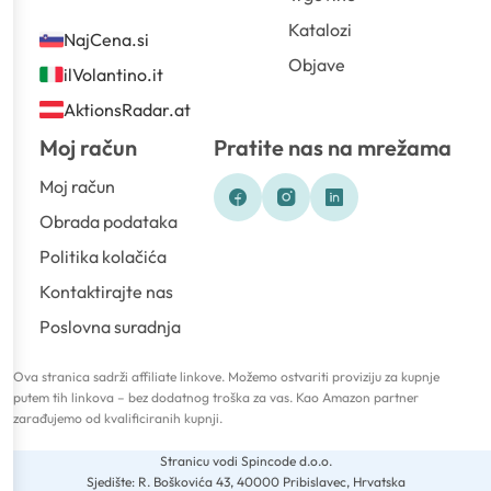
Katalozi
NajCena.si
Objave
ilVolantino.it
AktionsRadar.at
Moj račun
Pratite nas na mrežama
Moj račun
Obrada podataka
Politika kolačića
Kontaktirajte nas
Poslovna suradnja
Ova stranica sadrži affiliate linkove. Možemo ostvariti proviziju za kupnje
putem tih linkova – bez dodatnog troška za vas. Kao Amazon partner
zarađujemo od kvalificiranih kupnji.
Stranicu vodi Spincode d.o.o.
Sjedište: R. Boškovića 43, 40000 Pribislavec, Hrvatska