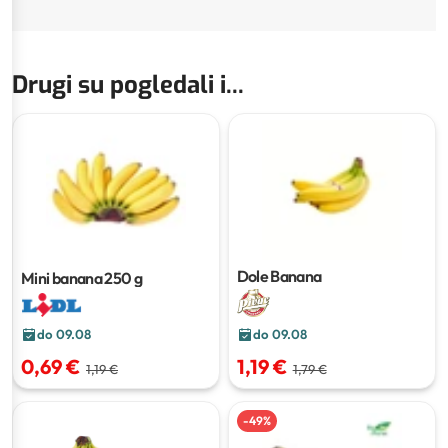
Drugi su pogledali i...
Dole Banana
Mini banana
250 g
do 09.08
do 09.08
0,69 €
1,19 €
1,19 €
1,79 €
-
49
%