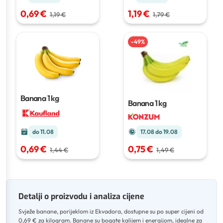
0,69 €
1,19 €
1,19 €
1,79 €
-
49
%
Banana
1 kg
Banana
1 kg
do 11.08
17.08 do 19.08
0,69 €
0,75 €
1,44 €
1,49 €
Detalji o proizvodu i analiza cijene
Svježe banane, porijeklom iz Ekvadora, dostupne su po super cijeni od
0,69 € za kilogram
.
Banane su bogate kalijem i energijom, idealne za