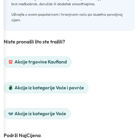
brzi međuobrok, doručak ili dodatak smoothiejima
.
Uživajte u ovom popularnom i hranjivom voću po izuzetno povoljnoj
cijeni.
Niste pronašli što ste tražili?
Akcije trgovine Kaufland
Akcije iz kategorije Voće i povrće
Akcije iz kategorije Voće
Podrži NajCijena