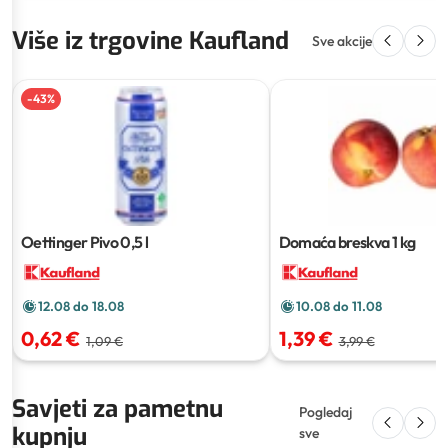
Više iz trgovine Kaufland
Sve akcije
-
43
%
Oettinger Pivo
0,5 l
Domaća breskva
1 kg
12.08 do 18.08
10.08 do 11.08
0,62 €
1,39 €
1,09 €
3,99 €
Savjeti za pametnu
Pogledaj
kupnju
sve