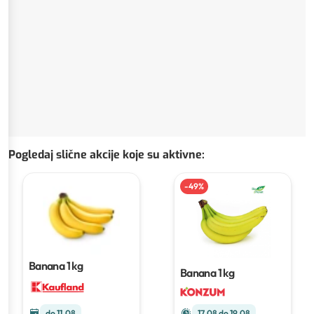
Pogledaj slične akcije koje su aktivne
:
-
49
%
Banana
1 kg
Banana
1 kg
do 11.08
17.08 do 19.08