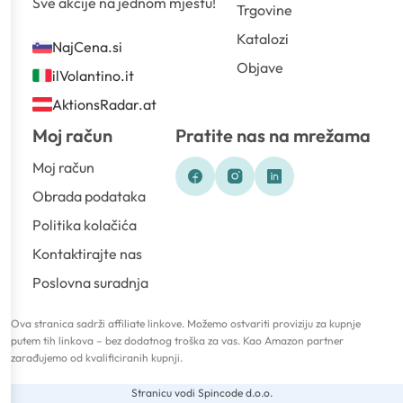
Sve akcije na jednom mjestu!
Trgovine
Katalozi
NajCena.si
Objave
ilVolantino.it
AktionsRadar.at
Moj račun
Pratite nas na mrežama
Moj račun
Obrada podataka
Politika kolačića
Kontaktirajte nas
Poslovna suradnja
Ova stranica sadrži affiliate linkove. Možemo ostvariti proviziju za kupnje
putem tih linkova – bez dodatnog troška za vas. Kao Amazon partner
zarađujemo od kvalificiranih kupnji.
Stranicu vodi Spincode d.o.o.