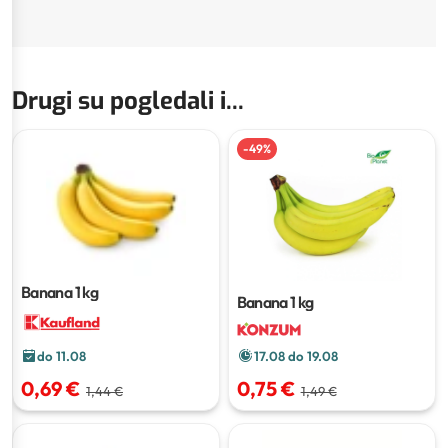
Drugi su pogledali i...
-
49
%
Banana
1 kg
Banana
1 kg
do 11.08
17.08 do 19.08
0,69 €
0,75 €
1,44 €
1,49 €