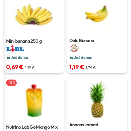
Dole Banana
Mini banana
250 g
Još danas
Još danas
0,69 €
1,19 €
1,19 €
1,79 €
-
15
%
Ananas
komad
Nutrino Lab Go Mango Mix