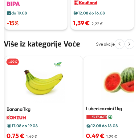
do 19.08
12.08 do 16.08
-
15
%
1,39 €
2,22 €
Više iz kategorije Voće
Sve akcije
-
49
%
Lubenica mini
1 kg
Banana
1 kg
12.08 do 18.08
17.08 do 19.08
0,49 €
0,75 €
1,29 €
1,49 €