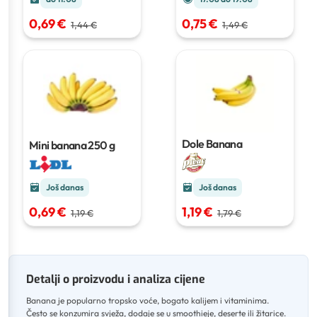
0,69 €
0,75 €
1,44 €
1,49 €
Dole Banana
Mini banana
250 g
Još danas
Još danas
0,69 €
1,19 €
1,19 €
1,79 €
Detalji o proizvodu i analiza cijene
Banana je popularno tropsko voće, bogato kalijem i vitaminima
.
Često se konzumira svježa, dodaje se u smoothieje, deserte ili žitarice
.