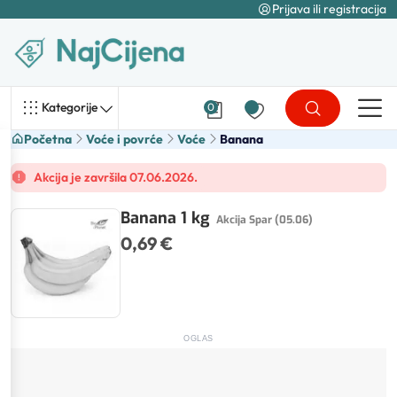
Prijava ili registracija
Kategorije
0
Početna
Voće i povrće
Voće
Banana
Akcija je završila 07.06.2026.
Banana 1 kg
Akcija Spar (05.06)
0,69 €
OGLAS