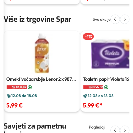
Više iz trgovine Spar
Sve akcije
-
41
%
Omekšivač za rublje Lenor
2 x 987 ml
Toaletni papir Violeta
16 r
/ 2 x 1239 ml
12.08 do 18.08
12.08 do 18.08
5,99 €
5,99 €
*
Savjeti za pametnu
Pogledaj