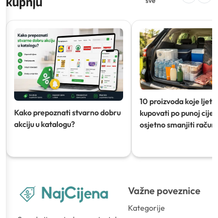
kupnju
sve
10 proizvoda koje ljeti
Kako prepoznati stvarno dobru
kupovati po punoj cijeni
akciju u katalogu?
osjetno smanjiti račun)
Važne poveznice
Kategorije