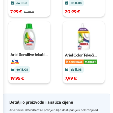
do 11.08
do 11.08
7,99 €
20,99 €
11,79 €
Ariel Sensitive tekući
Ariel Color Tekući
deterdžent
2,7 l
deterdžent
1,125 l
do 11.08
do 15.08
7,99 €
19,95 €
Detalji o proizvodu i analiza cijene
Ariel tekući deterdžent za pranje rublja dostupan je u pakiranju od