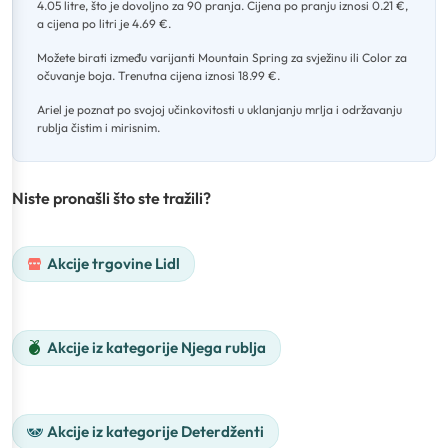
4.05 litre, što je dovoljno za 90 pranja
.
Cijena po pranju iznosi 0.21 €,
a cijena po litri je 4.69 €
.
Možete birati između varijanti Mountain Spring za svježinu ili Color za
očuvanje boja
.
Trenutna cijena iznosi 18.99 €
.
Ariel je poznat po svojoj učinkovitosti u uklanjanju mrlja i održavanju
rublja čistim i mirisnim.
Niste pronašli što ste tražili?
Akcije trgovine Lidl
Akcije iz kategorije Njega rublja
Akcije iz kategorije Deterdženti