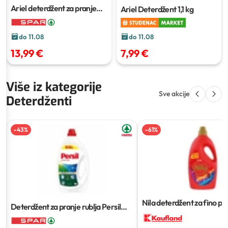
Ariel deterdžent za pranje
Ariel Deterdžent
1,1 kg
rublja
2,2 kg praškasti; 1,8 L
tekući; 26/1 ili 30/2 kapsule
do 11.08
do 11.08
7,99 €
13,99 €
Više iz kategorije
Sve akcije
Deterdženti
-
43
%
-
61
%
Nila deterdžent za fino pra
Deterdžent za pranje rublja Persil
3,7 L
2,97 L