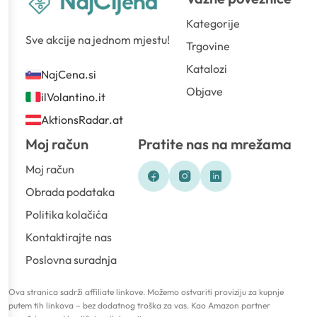
Kategorije
Sve akcije na jednom mjestu!
Trgovine
Katalozi
NajCena.si
Objave
ilVolantino.it
AktionsRadar.at
Moj račun
Pratite nas na mrežama
Moj račun
Obrada podataka
Politika kolačića
Kontaktirajte nas
Poslovna suradnja
Ova stranica sadrži affiliate linkove. Možemo ostvariti proviziju za kupnje
putem tih linkova – bez dodatnog troška za vas. Kao Amazon partner