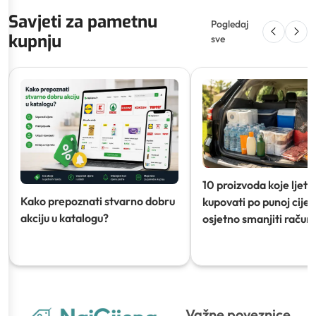
Savjeti za pametnu
Pogledaj
kupnju
sve
10 proizvoda koje ljeti
Kako prepoznati stvarno dobru
kupovati po punoj cijeni
akciju u katalogu?
osjetno smanjiti račun)
Važne poveznice