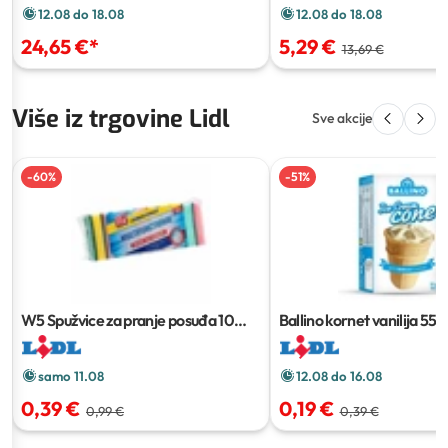
12.08 do 18.08
12.08 do 18.08
24,65 €
*
5,29 €
13,69 €
Više iz trgovine Lidl
Sve akcije
-
60
%
-
51
%
W5 Spužvice za pranje posuđa
10
Ballino kornet vanilija
55 g
kom
samo 11.08
12.08 do 16.08
0,39 €
0,19 €
0,99 €
0,39 €