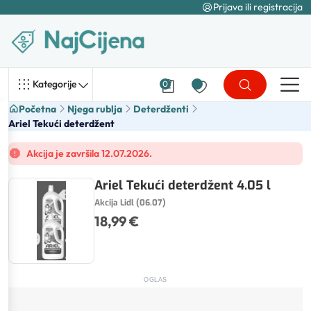
Prijava ili registracija
Kategorije
0
Početna
Njega rublja
Deterdženti
Ariel Tekući deterdžent
Akcija je završila 12.07.2026.
Ariel Tekući deterdžent 4.05 l
Akcija Lidl (06.07)
18,99 €
OGLAS