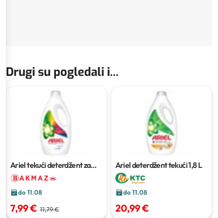
Drugi su pogledali i...
Ariel tekući deterdžent za
Ariel deterdžent tekući
1,8 L
pranje rublja
25 pranja
do 11.08
do 11.08
7,99 €
20,99 €
11,79 €