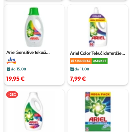
Ariel Sensitive tekući
Ariel Color Tekući deterdžent
deterdžent
2,7 l
1,125 l
do 11.08
do 15.08
7,99 €
19,95 €
-
28
%