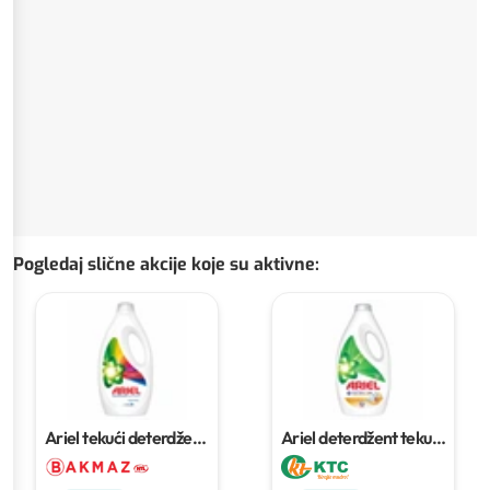
Pogledaj slične akcije koje su aktivne
:
Ariel tekući deterdžent
Ariel deterdžent tekući
za pranje rublja
25
1,8 L
pranja