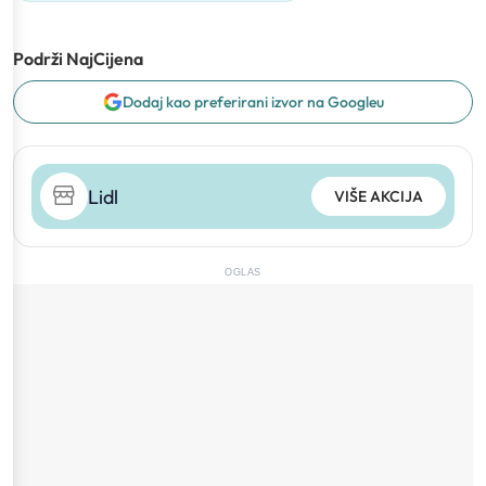
Podrži NajCijena
Dodaj kao preferirani izvor na Googleu
Lidl
VIŠE AKCIJA
OGLAS