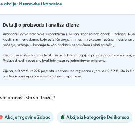
e akcije:
Hrenovke i kobasice
Detalji o proizvodu i analiza cijene
Amadori Evviva hrenovke su praktičan i ukusan izbor za brzi obrok ili zalogaj
.
Rije
klasičnim hrenovkama koje se ističu bogatim mesnim okusom i sočnom teksturom
pečenje, prženje ili kuhanje te kao dodatak sendvičima i plati za roštilj
.
Idealan su sastojak za obiteljski ručak ili brzi zalogaj uz priloge poput krumpirića, s
Proizvod nudi pouzdanu kvalitetu mesa uz jednostavnu pripremu
.
Cijena je 0,49 € uz 29% popusta u odnosu na regularnu cijenu od 0,69 €, što ih čin
pristupačnom opcijom za svakodnevnu upotrebu.
ste pronašli što ste tražili?
Akcije trgovine Žabac
Akcije iz kategorije Delikatesa