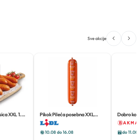
Sve akcije
sica XXL
1.3
Pikok Pileća posebna XXL
Dobro kob
1250 g
10.08 do 16.08
do 11.08