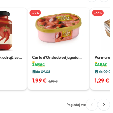
-
72
%
-
63
%
 od rajčice
Carte d'Or sladoled jagoda
Parmareggi
1000 ml
tartufima
do 09.08
do 09.08
1,99 €
1,29 €
6,99 €
3
Pogledaj sve