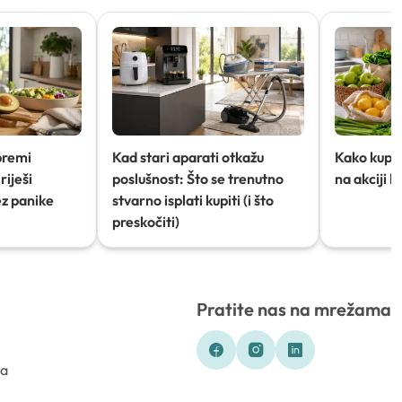
premi
Kad stari aparati otkažu
Kako kupov
riješi
poslušnost: Što se trenutno
na akciji 
ez panike
stvarno isplati kupiti (i što
preskočiti)
Pratite nas na mrežama
ka