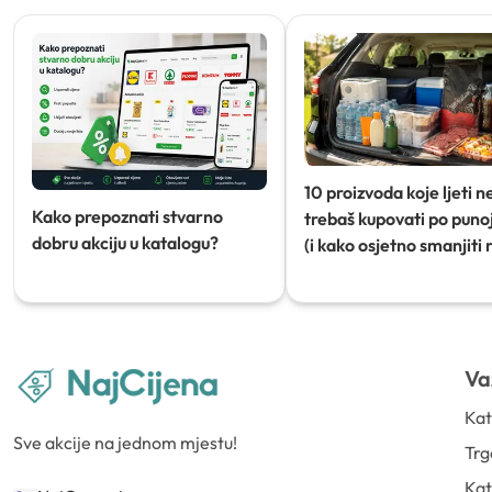
10 proizvoda koje ljeti n
Kako prepoznati stvarno
trebaš kupovati po punoj
dobru akciju u katalogu?
(i kako osjetno smanjiti 
Va
Kat
Sve akcije na jednom mjestu!
Trg
Kat