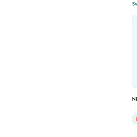
Sv
Ni