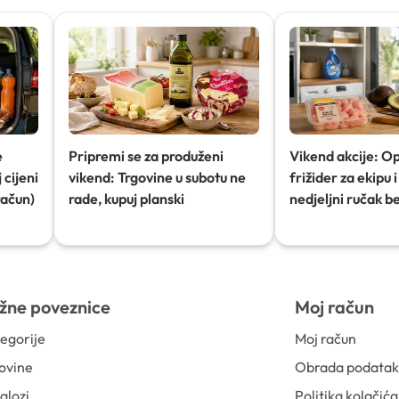
e
Pripremi se za produženi
Vikend akcije: O
 cijeni
vikend: Trgovine u subotu ne
frižider za ekipu i 
račun)
rade, kupuj planski
nedjeljni ručak b
žne poveznice
Moj račun
egorije
Moj račun
ovine
Obrada podata
alozi
Politika kolačića