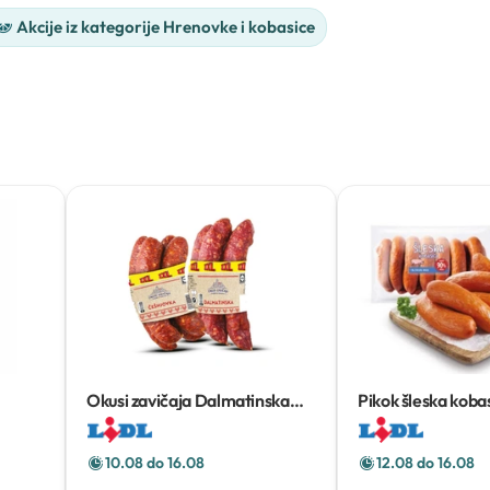
Akcije iz kategorije Hrenovke i kobasice
Okusi zavičaja Dalmatinska
Pikok šleska koba
kobasica ili češnjovka XXL
400
kg
g
10.08 do 16.08
12.08 do 16.08