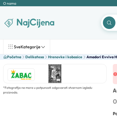
O nama
Sve
Kategorije
Početna
Delikatesa
Hrenovke i kobasice
Amadori Evviva 
*
Fotografija ne mora u potpunosti odgovarati stvarnom izgledu
A
proizvoda.
0
Po