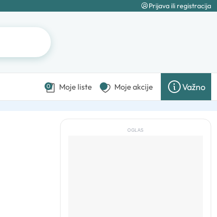
Prijava ili registracija
Važno
Moje liste
Moje akcije
0
OGLAS