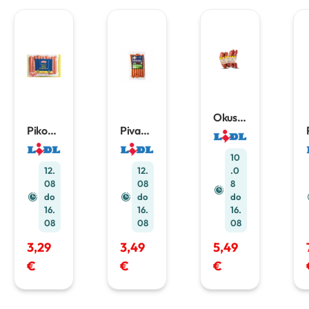
Okusi
zavičaj
Pikok
Pivac
a
pileća
debrec
Dalma
gril
inka
10
tinska
kobasi
400 g
12.
12.
.0
kobasi
ca
500
08
08
8
ca ili
g
do
do
do
češnjo
16.
16.
vka
16.
XXL
08
08
08
400 g
3,29
3,49
5,49
€
€
€