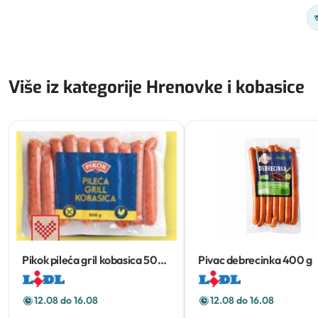
Više iz kategorije Hrenovke i kobasice
Pikok pileća gril kobasica
500
Pivac debrecinka
400 g
g
12.08 do 16.08
12.08 do 16.08