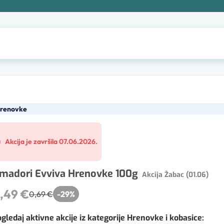
Hrenovke
Akcija je završila 07.06.2026.
madori Evviva Hrenovke 100g
Akcija Žabac (01.06)
,49 €
0,69 €
-
29
%
gledaj aktivne akcije iz kategorije Hrenovke i kobasice
: