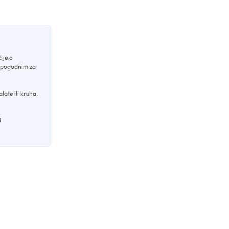
č je o
, pogodnim za
alate ili kruha
.
i