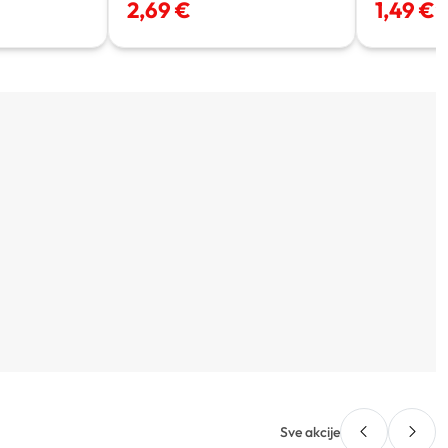
2,69 €
1,49 €
*
Sve akcije