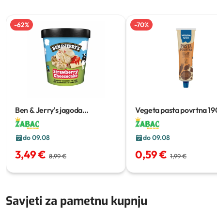
-
62
%
-
70
%
Ben & Jerry's jagoda
Vegeta pasta povrtna
19
cheesecake
465 ml
do 09.08
do 09.08
3,49 €
0,59 €
8,99 €
1,99 €
Savjeti za pametnu kupnju