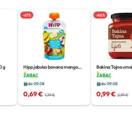
-
61
%
-
66
%
0 g
Hipp jabuka banana mango
Bakina Tajna umak
kokos zob
100 g
ljuti
300 g
do 09.08
do 09.08
0,69 €
0,99 €
1,79 €
2,99 €