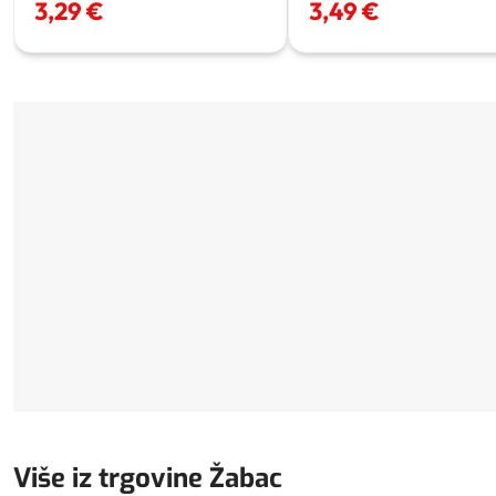
3,29 €
3,49 €
Više iz trgovine Žabac