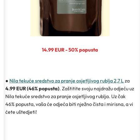
14.99 EUR - 50% popusta
●
Nila tekuće sredstvo za pranje osjetljivog rublja 2,7 L
za
4.99 EUR (46% popusta)
. Zaštitite svoju najdražu odjeću uz
Nila tekuće sredstvo za pranje osjetljivog rublja. Uz čak
46% popusta, vaša će odjeća biti nježno čista i mirisna, a vi
ćete uštedjeti!