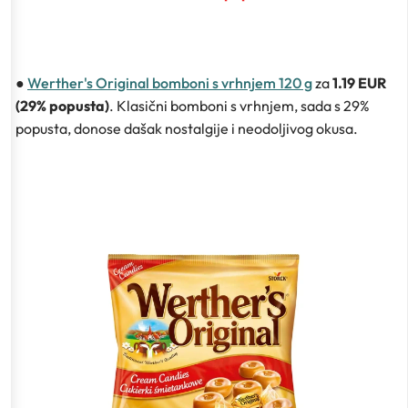
●
Werther's Original bomboni s vrhnjem 120 g
za
1.19 EUR
(29% popusta)
. Klasični bomboni s vrhnjem, sada s 29%
popusta, donose dašak nostalgije i neodoljivog okusa.