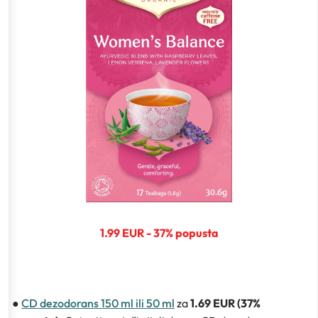
1.99 EUR - 37% popusta
●
CD dezodorans 150 ml ili 50 ml
za
1.69 EUR (37%