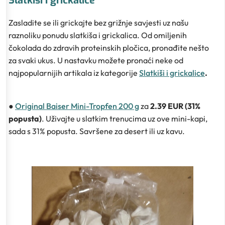
Slatkiši i grickalice
Zasladite se ili grickajte bez grižnje savjesti uz našu
raznoliku ponudu slatkiša i grickalica. Od omiljenih
čokolada do zdravih proteinskih pločica, pronađite nešto
za svaki ukus. U nastavku možete pronaći neke od
najpopularnijih artikala iz kategorije
Slatkiši i grickalice
.
●
Original Baiser Mini-Tropfen 200 g
za
2.39 EUR (31%
popusta)
. Uživajte u slatkim trenucima uz ove mini-kapi,
sada s 31% popusta. Savršene za desert ili uz kavu.