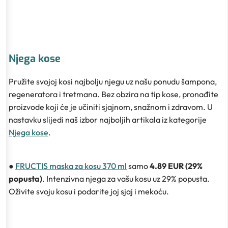
Njega kose
Pružite svojoj kosi najbolju njegu uz našu ponudu šampona,
regeneratora i tretmana. Bez obzira na tip kose, pronađite
proizvode koji će je učiniti sjajnom, snažnom i zdravom. U
nastavku slijedi naš izbor najboljih artikala iz kategorije
Njega kose
.
●
FRUCTIS maska za kosu 370 ml
samo
4.89 EUR (29%
popusta)
. Intenzivna njega za vašu kosu uz 29% popusta.
Oživite svoju kosu i podarite joj sjaj i mekoću.