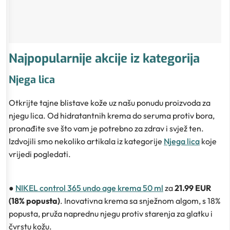
Najpopularnije akcije iz kategorija
Njega lica
Otkrijte tajne blistave kože uz našu ponudu proizvoda za
njegu lica. Od hidratantnih krema do seruma protiv bora,
pronađite sve što vam je potrebno za zdrav i svjež ten.
Izdvojili smo nekoliko artikala iz kategorije
Njega lica
koje
vrijedi pogledati.
●
NIKEL control 365 undo age krema 50 ml
za
21.99 EUR
(18% popusta)
. Inovativna krema sa snježnom algom, s 18%
popusta, pruža naprednu njegu protiv starenja za glatku i
čvrstu kožu.