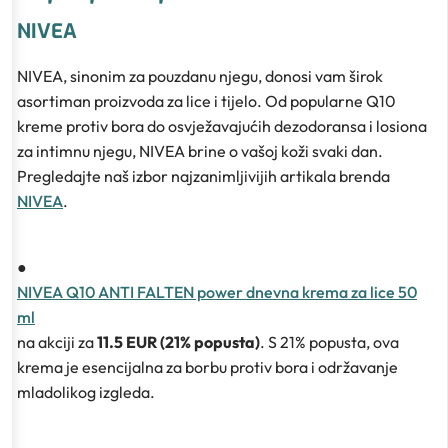
NIVEA
NIVEA, sinonim za pouzdanu njegu, donosi vam širok
asortiman proizvoda za lice i tijelo. Od popularne Q10
kreme protiv bora do osvježavajućih dezodoransa i losiona
za intimnu njegu, NIVEA brine o vašoj koži svaki dan.
Pregledajte naš izbor najzanimljivijih artikala brenda
NIVEA
.
●
NIVEA Q10 ANTI FALTEN power dnevna krema za lice 50
ml
na akciji za
11.5 EUR (21% popusta)
. S 21% popusta, ova
krema je esencijalna za borbu protiv bora i održavanje
mladolikog izgleda.