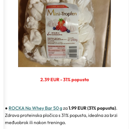
2.39 EUR - 31% popusta
●
ROCKA No Whey Bar 50 g
za
1.99 EUR (31% popusta)
.
Zdrava proteinska pločica s 31% popusta, idealna za brzi
međuobrok ili nakon treninga.