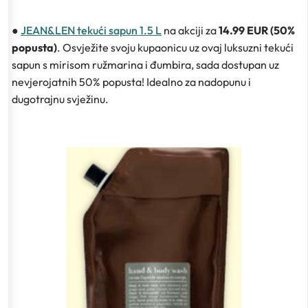
●
JEAN&LEN tekući sapun 1.5 L
na akciji za
14.99 EUR (50%
popusta)
. Osvježite svoju kupaonicu uz ovaj luksuzni tekući
sapun s mirisom ružmarina i đumbira, sada dostupan uz
nevjerojatnih 50% popusta! Idealno za nadopunu i
dugotrajnu svježinu.