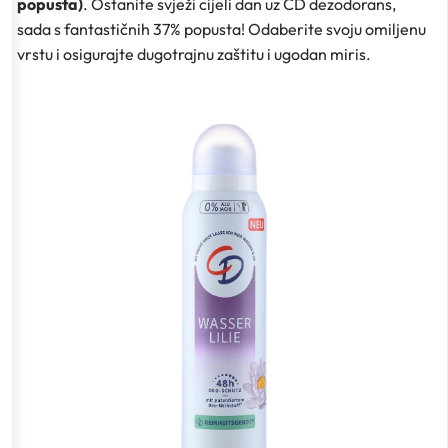
popusta)
. Ostanite svježi cijeli dan uz CD dezodorans,
sada s fantastičnih 37% popusta! Odaberite svoju omiljenu
vrstu i osigurajte dugotrajnu zaštitu i ugodan miris.