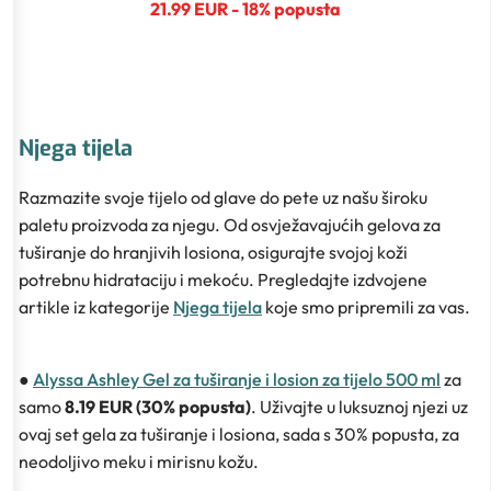
21.99 EUR - 18% popusta
Njega tijela
Razmazite svoje tijelo od glave do pete uz našu široku
paletu proizvoda za njegu. Od osvježavajućih gelova za
tuširanje do hranjivih losiona, osigurajte svojoj koži
potrebnu hidrataciju i mekoću. Pregledajte izdvojene
artikle iz kategorije
Njega tijela
koje smo pripremili za vas.
●
Alyssa Ashley Gel za tuširanje i losion za tijelo 500 ml
za
samo
8.19 EUR (30% popusta)
. Uživajte u luksuznoj njezi uz
ovaj set gela za tuširanje i losiona, sada s 30% popusta, za
neodoljivo meku i mirisnu kožu.