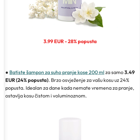
3.99 EUR - 28% popusta
●
Batiste šampon za suho pranje kose 200 ml
za samo
3.49
EUR (24% popusta)
. Brzo osvježenje za vašu kosu uz 24%
popusta. Idealan za dane kada nemate vremena za pranje,
ostavlja kosu čistom i voluminoznom.