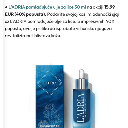
●
L'ADRIA pomlađujuće ulje za lice 30 ml
na akciji
15.99
EUR (40% popusta)
. Podarite svojoj koži mladenački sjaj
uz L'ADRIA pomlađujuće ulje za lice. S impresivnih 40%
popusta, ovo je prilika da isprobate vrhunsku njegu za
revitaliziranu i blistavu kožu.