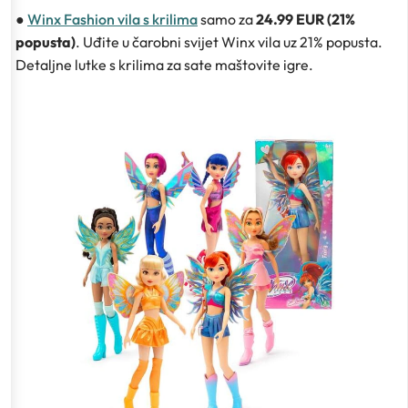
●
Winx Fashion vila s krilima
samo za
24.99 EUR (21%
popusta)
. Uđite u čarobni svijet Winx vila uz 21% popusta.
Detaljne lutke s krilima za sate maštovite igre.