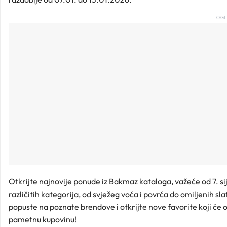
OGL
Otkrijte najnovije ponude iz Bakmaz kataloga, važeće od 7. si
različitih kategorija, od svježeg voća i povrća do omiljenih sl
popuste na poznate brendove i otkrijte nove favorite koji će o
pametnu kupovinu!