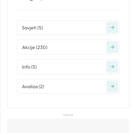
Savjeti
(
5
)
Akcije
(
230
)
Info
(
5
)
Analiza
(
2
)
OGLAS