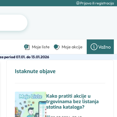
Prijava ili registracija
Važno
Moje liste
Moje akcije
0
a period 07.01. do 13.01.2026
Istaknute objave
Kako pratiti akcije u
trgovinama bez listanja
stotina kataloga?