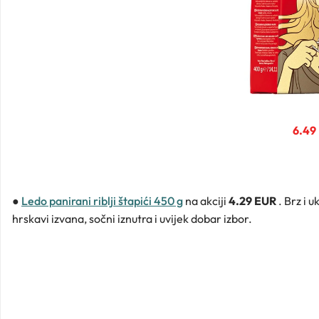
6.49
●
Ledo panirani riblji štapići 450 g
na akciji
4.29 EUR
. Brz i 
hrskavi izvana, sočni iznutra i uvijek dobar izbor.