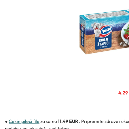
4.29
●
Cekin pileći file
za samo
11.49 EUR
. Pripremite zdrave i ukus
pećnicu, uvijek svjež i kvalitetan.