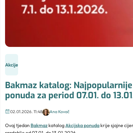
Akcije
Bakmaz katalog: Najpopularnije
ponuda za period 07.01. do 13.0
02.01.2026. 11:48
Ana Kovač
Ovaj tjedan
Bakmaz
katalog
Akcijska ponuda
krije sjajne cij
razdoblje od 07.01. do 13.01.2026.