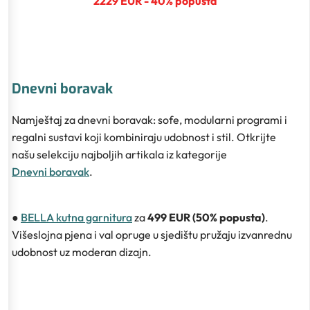
2229 EUR - 40% popusta
Dnevni boravak
Namještaj za dnevni boravak: sofe, modularni programi i
regalni sustavi koji kombiniraju udobnost i stil. Otkrijte
našu selekciju najboljih artikala iz kategorije
Dnevni boravak
.
●
BELLA kutna garnitura
za
499 EUR (50% popusta)
.
Višeslojna pjena i val opruge u sjedištu pružaju izvanrednu
udobnost uz moderan dizajn.