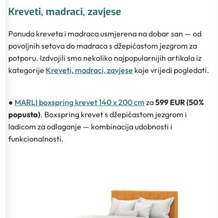
Kreveti, madraci, zavjese
Ponuda kreveta i madraca usmjerena na dobar san — od
povoljnih setova do madraca s džepićastom jezgrom za
potporu. Izdvojili smo nekoliko najpopularnijih artikala iz
kategorije
Kreveti, madraci, zavjese
koje vrijedi pogledati.
●
MARLI boxspring krevet 140 x 200 cm
za
599 EUR (50%
popusta)
. Boxspring krevet s džepićastom jezgrom i
ladicom za odlaganje — kombinacija udobnosti i
funkcionalnosti.