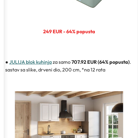
249 EUR - 64% popusta
●
JULIJA blok kuhinja
za samo
707.92 EUR (64% popusta)
.
sastav sa slike, drveni dio, 200 cm, *na 12 rata