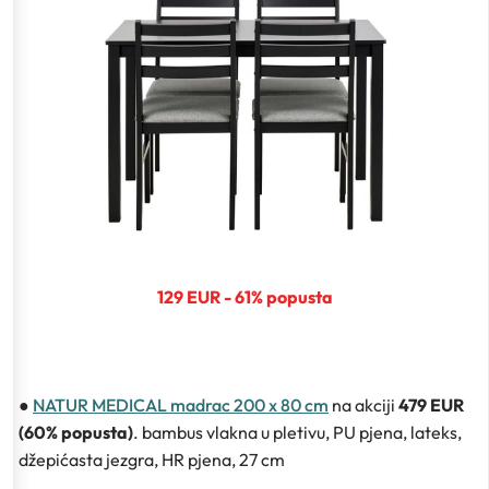
129 EUR - 61% popusta
●
NATUR MEDICAL madrac 200 x 80 cm
na akciji
479 EUR
(60% popusta)
. bambus vlakna u pletivu, PU pjena, lateks,
džepićasta jezgra, HR pjena, 27 cm