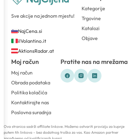
Kategorije
Sve akcije na jednom mjestu!
Trgovine
Katalozi
NajCena.si
Objave
ilVolantino.it
AktionsRadar.at
Moj račun
Pratite nas na mrežama
Moj račun
Obrada podataka
Politika kolačića
Kontaktirajte nas
Poslovna suradnja
Ova stranica sadrži affiliate linkove. Možemo ostvariti proviziju za kupnje
putem tih linkova – bez dodatnog troška za vas. Kao Amazon partner
zarađujemo od kvalificiranih kupnji.