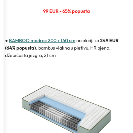
99 EUR - 65% popusta
●
BAMBOO madrac 200 x 160 cm
na akciji za
249 EUR
(64% popusta)
. bambus vlakna u pletivu, HR pjena,
džepićasta jezgra, 21 cm