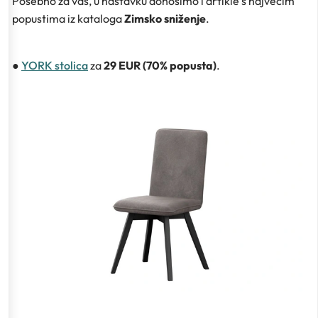
Posebno za vas, u nastavku donosimo i artikle s najvećim
popustima iz kataloga
Zimsko sniženje
.
●
YORK stolica
za
29 EUR (70% popusta)
.