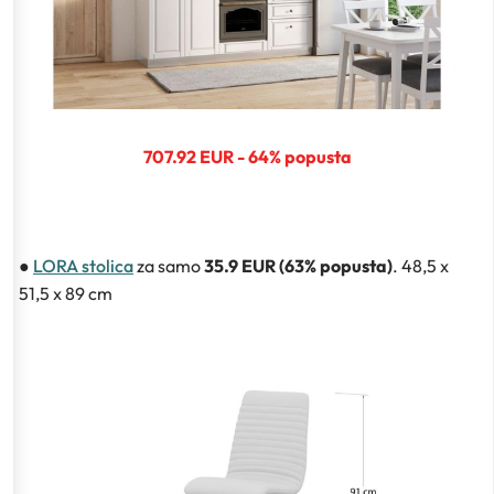
707.92 EUR - 64% popusta
●
LORA stolica
za samo
35.9 EUR (63% popusta)
. 48,5 x
51,5 x 89 cm