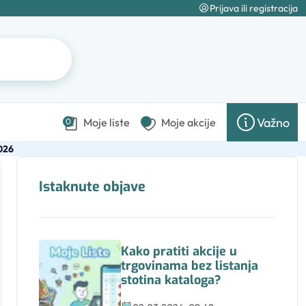
Prijava ili registracija
Važno
Moje liste
Moje akcije
0
026
Istaknute objave
Kako pratiti akcije u
trgovinama bez listanja
stotina kataloga?