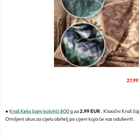
27.99
●
Kraš Keks čajni kolutići 800 g
za
2.99 EUR
. Klasični Kraš čaj
Omiljeni okus za cijelu obitelj po cijeni koja će vas oduševiti.