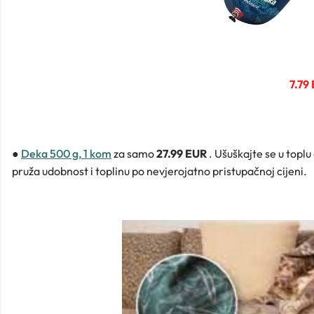
7.79
●
Deka 500 g, 1 kom
za samo
27.99 EUR
. Ušuškajte se u topl
pruža udobnost i toplinu po nevjerojatno pristupačnoj cijeni.