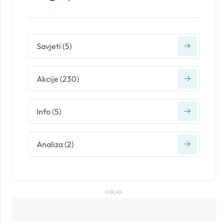
Savjeti
(
5
)
Akcije
(
230
)
Info
(
5
)
Analiza
(
2
)
OGLAS