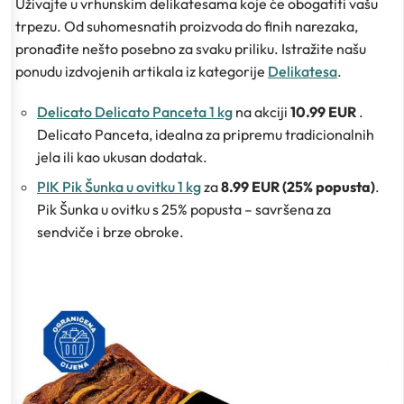
Uživajte u vrhunskim delikatesama koje će obogatiti vašu
trpezu. Od suhomesnatih proizvoda do finih narezaka,
pronađite nešto posebno za svaku priliku. Istražite našu
ponudu izdvojenih artikala iz kategorije
Delikatesa
.
Delicato Delicato Panceta 1 kg
na akciji
10.99 EUR
.
Delicato Panceta, idealna za pripremu tradicionalnih
jela ili kao ukusan dodatak.
PIK Pik Šunka u ovitku 1 kg
za
8.99 EUR (25% popusta)
.
Pik Šunka u ovitku s 25% popusta – savršena za
sendviče i brze obroke.