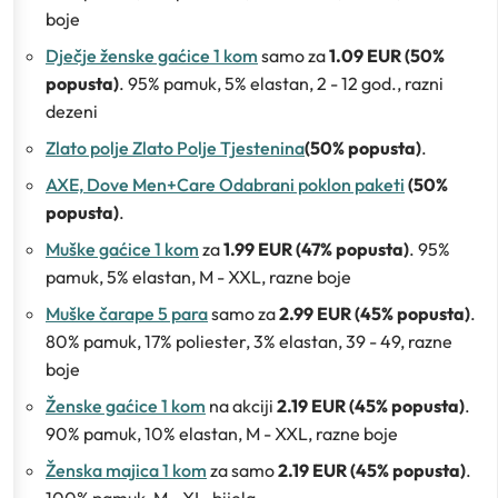
boje
Dječje ženske gaćice 1 kom
samo za
1.09 EUR (50%
popusta)
. 95% pamuk, 5% elastan, 2 - 12 god., razni
dezeni
Zlato polje Zlato Polje Tjestenina
(50% popusta)
.
AXE, Dove Men+Care Odabrani poklon paketi
(50%
popusta)
.
Muške gaćice 1 kom
za
1.99 EUR (47% popusta)
. 95%
pamuk, 5% elastan, M - XXL, razne boje
Muške čarape 5 para
samo za
2.99 EUR (45% popusta)
.
80% pamuk, 17% poliester, 3% elastan, 39 - 49, razne
boje
Ženske gaćice 1 kom
na akciji
2.19 EUR (45% popusta)
.
90% pamuk, 10% elastan, M - XXL, razne boje
Ženska majica 1 kom
za samo
2.19 EUR (45% popusta)
.