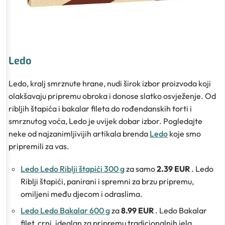
Ledo
Ledo, kralj smrznute hrane, nudi širok izbor proizvoda koji
olakšavaju pripremu obroka i donose slatko osvježenje. Od
ribljih štapića i bakalar fileta do rođendanskih torti i
smrznutog voća, Ledo je uvijek dobar izbor. Pogledajte
neke od najzanimljivijih artikala brenda
Ledo
koje smo
pripremili za vas.
Ledo Ledo Riblji štapići 300 g
za samo
2.39 EUR
. Ledo
Riblji štapići, panirani i spremni za brzu pripremu,
omiljeni među djecom i odraslima.
Ledo Ledo Bakalar 600 g
za
8.99 EUR
. Ledo Bakalar
filet, crni, idealan za pripremu tradicionalnih jela,