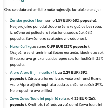
Ovo su odabrani artikli iz naše najnovije kataloške akcije:
Ženske gaćice 1 kom
samo
1.59 EUR (68% popusta)
.
Nevjerojatna ponuda! Udobne ženske gaćice bez ruba,
izrađene od poliestera i elastana, sada s čak 68%
popusta. Savršene za svakodnevnu udobnost.
Naranča 1 kg
za samo
0.99 EUR (33% popusta)
.
Osvježite se vitaminima! Sočne naranče, idealne za sok
ili kao zdrava grickalica, dostupne su s fantastičnih 33%
popusta.
Alpro Alpro Biljni napitak 1 L
za
2.29 EUR (39%
popusta)
. Zdrava alternativa za vašu prehranu! Razne
vrste Alpro biljnih napitaka sada su snižene za čak 39%.
Ne propustite ovu priliku!
Zewa Zewa Toaletni papir 16 rola
za
4.75 EUR (26%
popusta)
. Kvaliteta i ušteda za vaš dom! Zewa toaletni