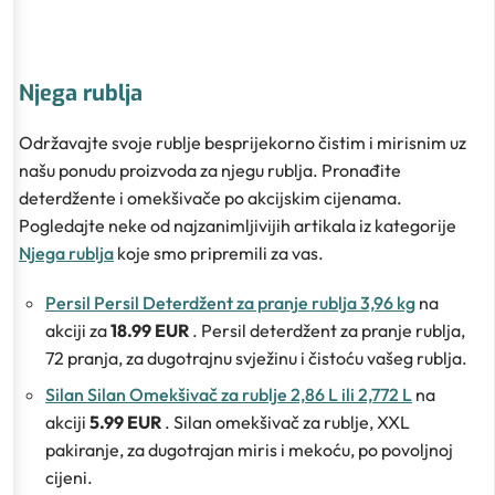
Njega rublja
Održavajte svoje rublje besprijekorno čistim i mirisnim uz
našu ponudu proizvoda za njegu rublja. Pronađite
deterdžente i omekšivače po akcijskim cijenama.
Pogledajte neke od najzanimljivijih artikala iz kategorije
Njega rublja
koje smo pripremili za vas.
Persil Persil Deterdžent za pranje rublja 3,96 kg
na
akciji za
18.99 EUR
. Persil deterdžent za pranje rublja,
72 pranja, za dugotrajnu svježinu i čistoću vašeg rublja.
Silan Silan Omekšivač za rublje 2,86 L ili 2,772 L
na
akciji
5.99 EUR
. Silan omekšivač za rublje, XXL
pakiranje, za dugotrajan miris i mekoću, po povoljnoj
cijeni.