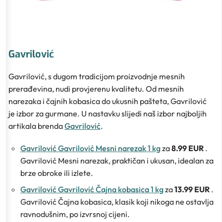
Gavrilović
Gavrilović, s dugom tradicijom proizvodnje mesnih
prerađevina, nudi provjerenu kvalitetu. Od mesnih
narezaka i čajnih kobasica do ukusnih pašteta, Gavrilović
je izbor za gurmane. U nastavku slijedi naš izbor najboljih
artikala brenda
Gavrilović
.
Gavrilović Gavrilović Mesni narezak 1 kg
za
8.99 EUR
.
Gavrilović Mesni narezak, praktičan i ukusan, idealan za
brze obroke ili izlete.
Gavrilović Gavrilović Čajna kobasica 1 kg
za
13.99 EUR
.
Gavrilović Čajna kobasica, klasik koji nikoga ne ostavlja
ravnodušnim, po izvrsnoj cijeni.