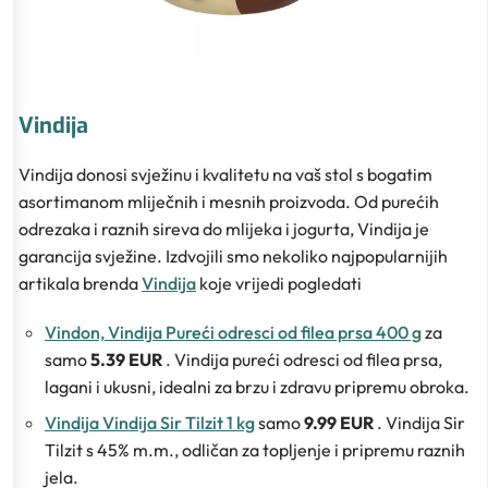
Vindija
Vindija donosi svježinu i kvalitetu na vaš stol s bogatim
asortimanom mliječnih i mesnih proizvoda. Od purećih
odrezaka i raznih sireva do mlijeka i jogurta, Vindija je
garancija svježine. Izdvojili smo nekoliko najpopularnijih
artikala brenda
Vindija
koje vrijedi pogledati
Vindon, Vindija Pureći odresci od filea prsa 400 g
za
samo
5.39 EUR
. Vindija pureći odresci od filea prsa,
lagani i ukusni, idealni za brzu i zdravu pripremu obroka.
Vindija Vindija Sir Tilzit 1 kg
samo
9.99 EUR
. Vindija Sir
Tilzit s 45% m.m., odličan za topljenje i pripremu raznih
jela.