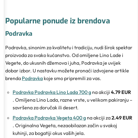
Popularne ponude iz brendova
Podravka
Podravka, sinonim za kvalitetu i tradiciju, nudi širok spektar
proizvoda za svako kućanstvo. Od omiljene Lino Lade i
Vegete, do ukusnih džemova i juha, Podravka je uvijek
dobar izbor. U nastavku možete pronaći izdvojene artikle
brenda
Podravka
koje smo pripremili za vas.
Podravka Podravka Lino Lada 700 g
na akciji
4.79 EUR
. Omiljena Lino Lada, razne vrste, u velikom pakiranju –
savršena za doručak ili desert.
Podravka Podravka Vegeta 400 g
na akciji za
2.49 EUR
. Originalna Vegeta, nezaobilazan začin u svakoj
kuhinji, za bogatiji okus vaših jela.