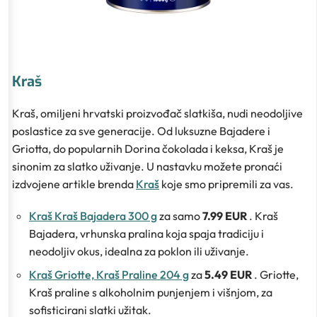
Kraš
Kraš, omiljeni hrvatski proizvođač slatkiša, nudi neodoljive
poslastice za sve generacije. Od luksuzne Bajadere i
Griotta, do popularnih Dorina čokolada i keksa, Kraš je
sinonim za slatko uživanje. U nastavku možete pronaći
izdvojene artikle brenda
Kraš
koje smo pripremili za vas.
Kraš Kraš Bajadera 300 g
za samo
7.99 EUR
. Kraš
Bajadera, vrhunska pralina koja spaja tradiciju i
neodoljiv okus, idealna za poklon ili uživanje.
Kraš Griotte, Kraš Praline 204 g
za
5.49 EUR
. Griotte,
Kraš praline s alkoholnim punjenjem i višnjom, za
sofisticirani slatki užitak.