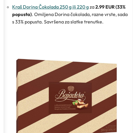
Kraš Dorina Čokolada 250 g ili 220 g
za
2.99 EUR (33%
popusta)
. Omiljena Dorina čokolada, razne vrste, sada
s 33% popusta. Savršena za slatke trenutke.