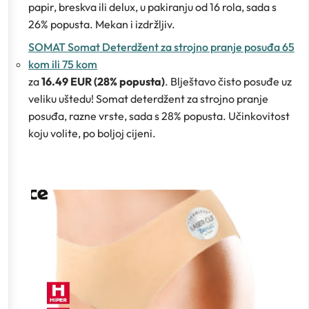
papir, breskva ili delux, u pakiranju od 16 rola, sada s
26% popusta. Mekan i izdržljiv.
SOMAT Somat Deterdžent za strojno pranje posuđa 65
kom ili 75 kom
za
16.49 EUR (28% popusta)
. Blještavo čisto posuđe uz
veliku uštedu! Somat deterdžent za strojno pranje
posuđa, razne vrste, sada s 28% popusta. Učinkovitost
koju volite, po boljoj cijeni.