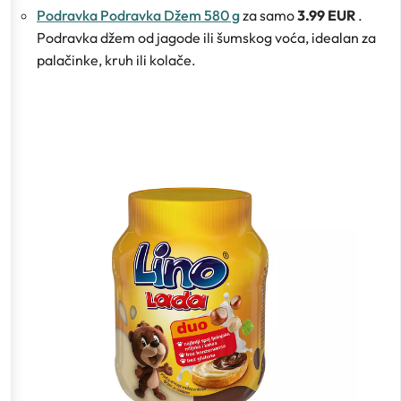
Podravka Podravka Džem 580 g
za samo
3.99 EUR
.
Podravka džem od jagode ili šumskog voća, idealan za
palačinke, kruh ili kolače.