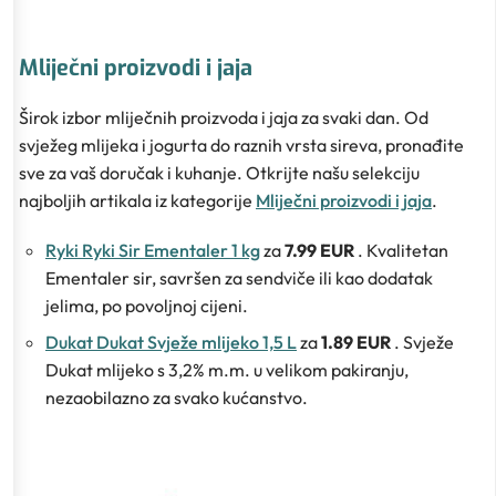
Mliječni proizvodi i jaja
Širok izbor mliječnih proizvoda i jaja za svaki dan. Od
svježeg mlijeka i jogurta do raznih vrsta sireva, pronađite
sve za vaš doručak i kuhanje. Otkrijte našu selekciju
najboljih artikala iz kategorije
Mliječni proizvodi i jaja
.
Ryki Ryki Sir Ementaler 1 kg
za
7.99 EUR
. Kvalitetan
Ementaler sir, savršen za sendviče ili kao dodatak
jelima, po povoljnoj cijeni.
Dukat Dukat Svježe mlijeko 1,5 L
za
1.89 EUR
. Svježe
Dukat mlijeko s 3,2% m.m. u velikom pakiranju,
nezaobilazno za svako kućanstvo.