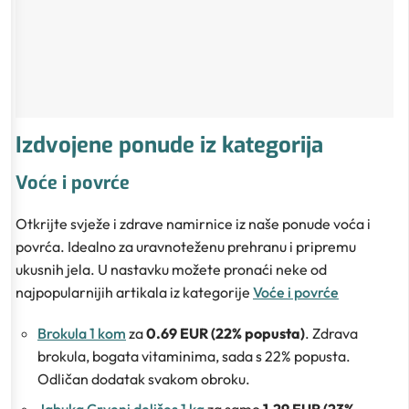
Izdvojene ponude iz kategorija
Voće i povrće
Otkrijte svježe i zdrave namirnice iz naše ponude voća i
povrća. Idealno za uravnoteženu prehranu i pripremu
ukusnih jela. U nastavku možete pronaći neke od
najpopularnijih artikala iz kategorije
Voće i povrće
Brokula 1 kom
za
0.69 EUR (22% popusta)
. Zdrava
brokula, bogata vitaminima, sada s 22% popusta.
Odličan dodatak svakom obroku.
Jabuka Crveni delišes 1 kg
za samo
1.29 EUR (23%