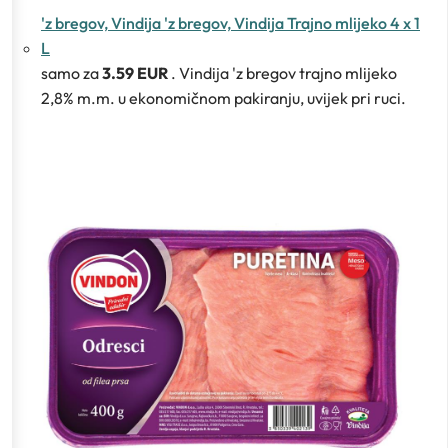
'z bregov, Vindija 'z bregov, Vindija Trajno mlijeko 4 x 1
L
samo za
3.59 EUR
. Vindija 'z bregov trajno mlijeko
2,8% m.m. u ekonomičnom pakiranju, uvijek pri ruci.