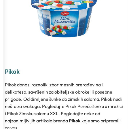
Pikok
Pikok donosi raznolik izbor mesnih prerađevina i
delikatesa, savršenih za obiteljske obroke ili posebne
prigode. Od dimljene šunke do zimskih salama, Pikok nudi
nešto za svakoga. Pogledajte Pikok Pureću šunku u mrežici
i Pikok Zimsku salamu XXL. Pogledajte neke od
najzanimljivijih artikala brenda
Pikok
koje smo pripremili
za vas.