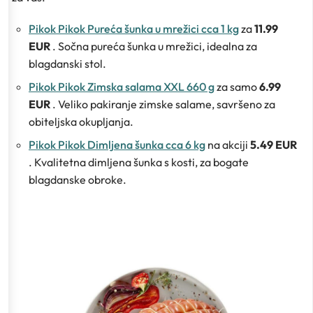
Pikok Pikok Pureća šunka u mrežici cca 1 kg
za
11.99
EUR
. Sočna pureća šunka u mrežici, idealna za
blagdanski stol.
Pikok Pikok Zimska salama XXL 660 g
za samo
6.99
EUR
. Veliko pakiranje zimske salame, savršeno za
obiteljska okupljanja.
Pikok Pikok Dimljena šunka cca 6 kg
na akciji
5.49 EUR
. Kvalitetna dimljena šunka s kosti, za bogate
blagdanske obroke.