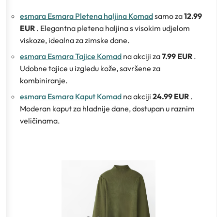
esmara Esmara Pletena haljina Komad
samo za
12.99
EUR
. Elegantna pletena haljina s visokim udjelom
viskoze, idealna za zimske dane.
esmara Esmara Tajice Komad
na akciji za
7.99 EUR
.
Udobne tajice u izgledu kože, savršene za
kombiniranje.
esmara Esmara Kaput Komad
na akciji
24.99 EUR
.
Moderan kaput za hladnije dane, dostupan u raznim
veličinama.