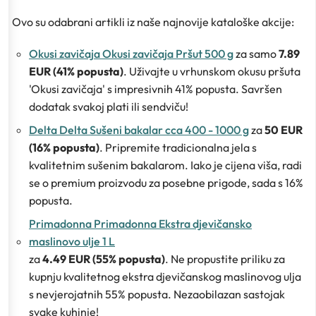
Ovo su odabrani artikli iz naše najnovije kataloške akcije:
Okusi zavičaja Okusi zavičaja Pršut 500 g
za samo
7.89
EUR (41% popusta)
. Uživajte u vrhunskom okusu pršuta
'Okusi zavičaja' s impresivnih 41% popusta. Savršen
dodatak svakoj plati ili sendviču!
Delta Delta Sušeni bakalar cca 400 - 1000 g
za
50 EUR
(16% popusta)
. Pripremite tradicionalna jela s
kvalitetnim sušenim bakalarom. Iako je cijena viša, radi
se o premium proizvodu za posebne prigode, sada s 16%
popusta.
Primadonna Primadonna Ekstra djevičansko
maslinovo ulje 1 L
za
4.49 EUR (55% popusta)
. Ne propustite priliku za
kupnju kvalitetnog ekstra djevičanskog maslinovog ulja
s nevjerojatnih 55% popusta. Nezaobilazan sastojak
svake kuhinje!