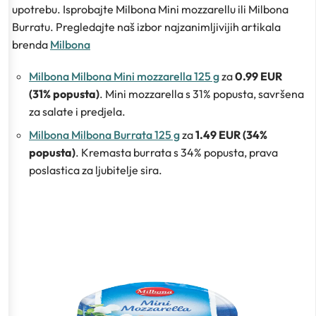
upotrebu. Isprobajte Milbona Mini mozzarellu ili Milbona
Burratu. Pregledajte naš izbor najzanimljivijih artikala
brenda
Milbona
Milbona Milbona Mini mozzarella 125 g
za
0.99 EUR
(31% popusta)
. Mini mozzarella s 31% popusta, savršena
za salate i predjela.
Milbona Milbona Burrata 125 g
za
1.49 EUR (34%
popusta)
. Kremasta burrata s 34% popusta, prava
poslastica za ljubitelje sira.