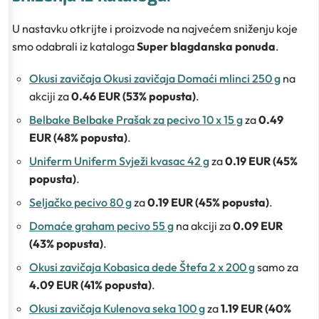
U nastavku otkrijte i proizvode na najvećem sniženju koje
smo odabrali iz kataloga
Super blagdanska ponuda
.
Okusi zavičaja Okusi zavičaja Domaći mlinci 250 g
na
akciji za
0.46 EUR (53% popusta)
.
Belbake Belbake Prašak za pecivo 10 x 15 g
za
0.49
EUR (48% popusta)
.
Uniferm Uniferm Svježi kvasac 42 g
za
0.19 EUR (45%
popusta)
.
Seljačko pecivo 80 g
za
0.19 EUR (45% popusta)
.
Domaće graham pecivo 55 g
na akciji za
0.09 EUR
(43% popusta)
.
Okusi zavičaja Kobasica dede Štefa 2 x 200 g
samo za
4.09 EUR (41% popusta)
.
Okusi zavičaja Kulenova seka 100 g
za
1.19 EUR (40%