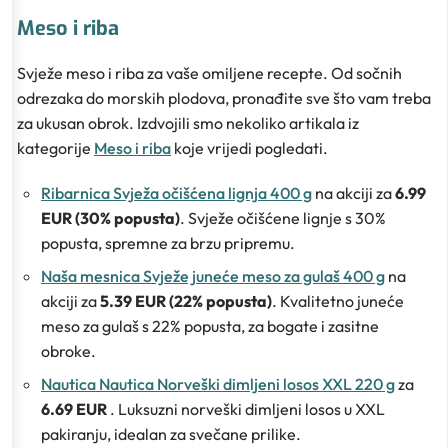
Meso i riba
Svježe meso i riba za vaše omiljene recepte. Od sočnih
odrezaka do morskih plodova, pronađite sve što vam treba
za ukusan obrok. Izdvojili smo nekoliko artikala iz
kategorije
Meso i riba
koje vrijedi pogledati.
Ribarnica Svježa očišćena lignja 400 g
na akciji za
6.99
EUR (30% popusta)
. Svježe očišćene lignje s 30%
popusta, spremne za brzu pripremu.
Naša mesnica Svježe juneće meso za gulaš 400 g
na
akciji za
5.39 EUR (22% popusta)
. Kvalitetno juneće
meso za gulaš s 22% popusta, za bogate i zasitne
obroke.
Nautica Nautica Norveški dimljeni losos XXL 220 g
za
6.69 EUR
. Luksuzni norveški dimljeni losos u XXL
pakiranju, idealan za svečane prilike.