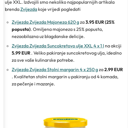
ulje XXL. Izdvojili smo nekoliko najpopularnijih artikala
brenda
Zvijezda
koje vrijedi pogledati
Zvijezda Zvijezda Majoneza 620 g
za
3.95 EUR (25%
popusta)
. Omiljena majoneza s 25% popusta,
nezaobilazna uz blagdanske delicije.
Zvijezda Zvijezda Suncokretovo ulje XXL 4 x 1 l
na akciji
5.99 EUR
. Veliko pakiranje suncokretovog ulja, idealno
za sve vaše kulinarske potrebe.
Zvijezda Zvijezda Stolni margarin 4 x 250 g
za
2.99 EUR
. Kvalitetan stolni margarin u pakiranju od 4 komada,
za pečenje i mazanje.