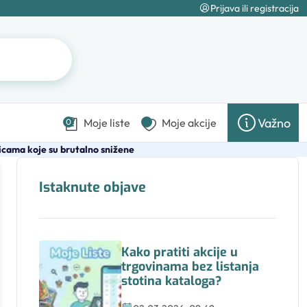
Prijava ili registracija
Važno
Moje liste
Moje akcije
0
nicama koje su brutalno snižene
Istaknute objave
Kako pratiti akcije u
trgovinama bez listanja
stotina kataloga?