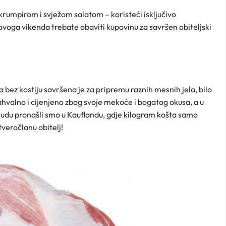
 krumpirom i svježom salatom – koristeći isključivo
voga vikenda trebate obaviti kupovinu za savršen obiteljski
a bez kostiju savršena je za pripremu raznih mesnih jela, bilo
zahvalno i cijenjeno zbog svoje mekoće i bogatog okusa, a u
nudu pronašli smo u Kauflandu, gdje kilogram košta samo
tveročlanu obitelj!