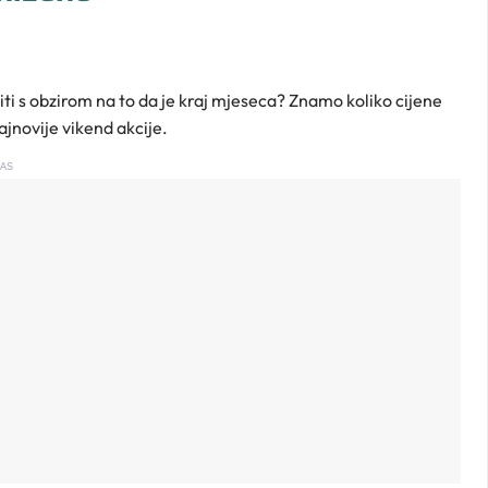
ošiti s obzirom na to da je kraj mjeseca? Znamo koliko cijene
jnovije vikend akcije.
AS