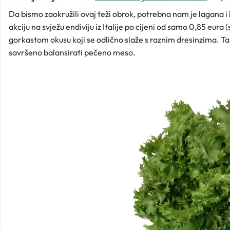
Da bismo zaokružili ovaj teži obrok, potrebna nam je lagana i
akciju na svježu endiviju iz Italije po cijeni od samo 0,85 eura 
gorkastom okusu koji se odlično slaže s raznim dresinzima. Ta
savršeno balansirati pečeno meso.