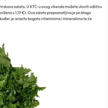
 hrskava salata. U KTC-u ovog vikenda možete uloviti odličnu
(snižena s 1,19 €). Ova salata prepoznatljiva je po blago
kođer je izrazito bogata vitaminima i mineralima te će