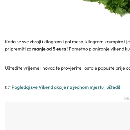
Kada se sve zbroji (kilogram i pol mesa, kilogram krumpira i je
pripremiti za
manje od 5 eura!
Pametno planiranje vikend kupo
Uštedite vrijeme i novac te provjerite i ostale popuste prije o
👉
Pogledaj sve Vikend akcije na jednom mjestu i uštedi!
OGL