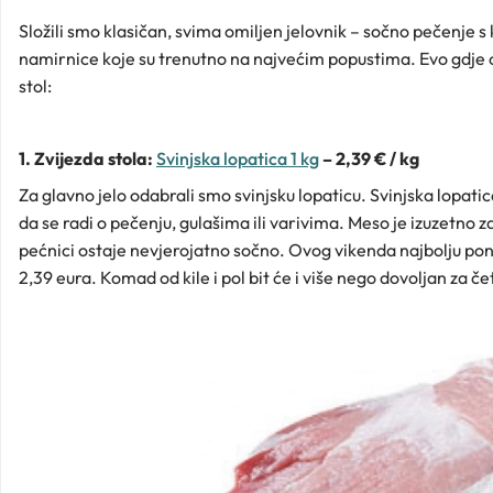
Složili smo klasičan, svima omiljen jelovnik – sočno pečenje s
namirnice koje su trenutno na najvećim popustima. Evo gdje o
stol:
1. Zvijezda stola:
Svinjska lopatica 1 kg
– 2,39 € / kg
Za glavno jelo odabrali smo svinjsku lopaticu. Svinjska lopatic
da se radi o pečenju, gulašima ili varivima. Meso je izuzetno 
pećnici ostaje nevjerojatno sočno. Ovog vikenda najbolju po
2,39 eura. Komad od kile i pol bit će i više nego dovoljan za če