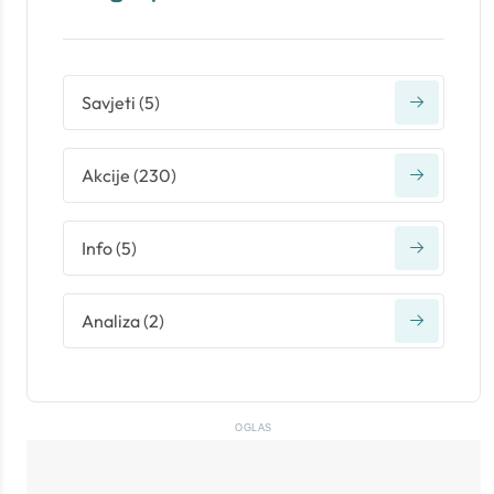
Savjeti
(
5
)
Akcije
(
230
)
Info
(
5
)
Analiza
(
2
)
OGLAS