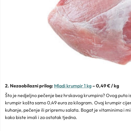
2. Nezaobilazni prilog:
Mladi krumpir 1 kg
– 0,49 € / kg
Što je nedjeljno pečenje bez hrskavog krumpira? Ovog puta ispl
krumpir košta samo 0,49 eura za kilogram. Ovaj krumpir cijen
kuhanje, pečenje ili pripremu salata. Bogat je vitaminima i mi
kako biste imali i za ostatak tjedna.