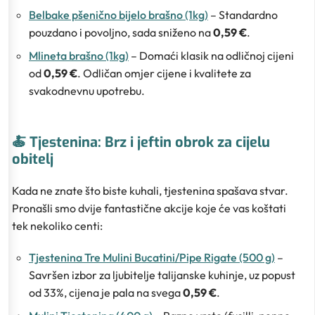
Belbake pšenično bijelo brašno (1kg)
– Standardno
pouzdano i povoljno, sada sniženo na
0,59 €
.
Mlineta brašno (1kg)
– Domaći klasik na odličnoj cijeni
od
0,59 €
. Odličan omjer cijene i kvalitete za
svakodnevnu upotrebu.
🍝 Tjestenina: Brz i jeftin obrok za cijelu
obitelj
Kada ne znate što biste kuhali, tjestenina spašava stvar.
Pronašli smo dvije fantastične akcije koje će vas koštati
tek nekoliko centi:
Tjestenina Tre Mulini Bucatini/Pipe Rigate (500 g)
–
Savršen izbor za ljubitelje talijanske kuhinje, uz popust
od 33%, cijena je pala na svega
0,59 €
.