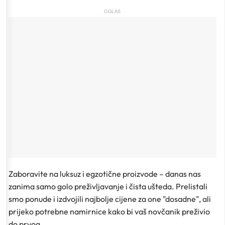
OGLAS
Zaboravite na luksuz i egzotične proizvode – danas nas
zanima samo golo preživljavanje i čista ušteda. Prelistali
smo ponude i izdvojili najbolje cijene za one "dosadne", ali
prijeko potrebne namirnice kako bi vaš novčanik preživio
do prvog.