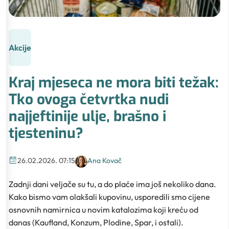
Akcije
Kraj mjeseca ne mora biti težak:
Tko ovoga četvrtka nudi
najjeftinije ulje, brašno i
tjesteninu?
26.02.2026. 07:15
Ana Kovač
Zadnji dani veljače su tu, a do plaće ima još nekoliko dana.
Kako bismo vam olakšali kupovinu, usporedili smo cijene
osnovnih namirnica u novim katalozima koji kreću od
danas (Kaufland, Konzum, Plodine, Spar, i ostali).