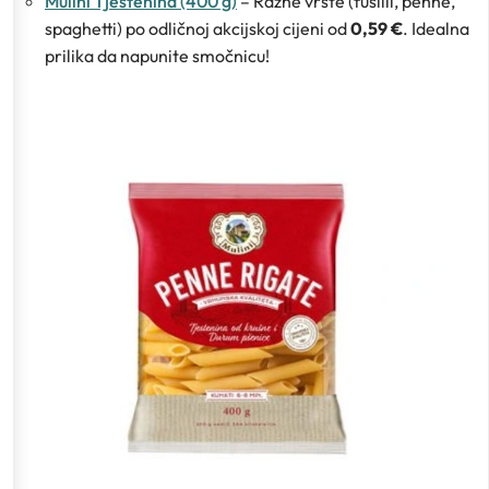
Mulini Tjestenina (400 g)
– Razne vrste (fusilli, penne,
spaghetti) po odličnoj akcijskoj cijeni od
0,59 €
. Idealna
prilika da napunite smočnicu!