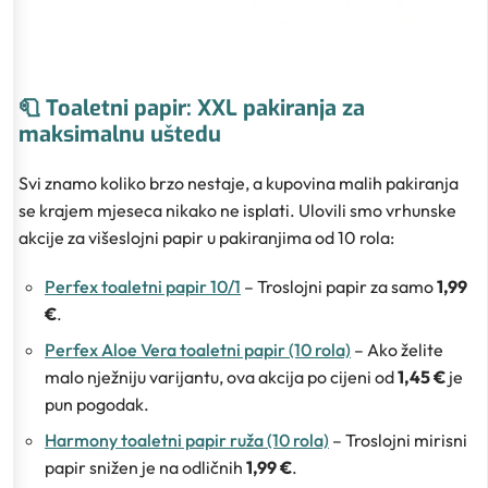
🧻 Toaletni papir: XXL pakiranja za
maksimalnu uštedu
Svi znamo koliko brzo nestaje, a kupovina malih pakiranja
se krajem mjeseca nikako ne isplati. Ulovili smo vrhunske
akcije za višeslojni papir u pakiranjima od 10 rola:
Perfex toaletni papir 10/1
– Troslojni papir za samo
1,99
€
.
Perfex Aloe Vera toaletni papir (10 rola)
– Ako želite
malo nježniju varijantu, ova akcija po cijeni od
1,45 €
je
pun pogodak.
Harmony toaletni papir ruža (10 rola)
– Troslojni mirisni
papir snižen je na odličnih
1,99 €
.