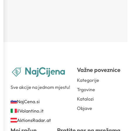
Važne poveznice
Kategorije
Sve akcije na jednom mjestu!
Trgovine
Katalozi
NajCena.si
Objave
ilVolantino.it
AktionsRadar.at
Moj račun
Pratite nas na mrežama