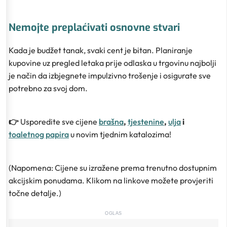
Nemojte preplaćivati osnovne stvari
Kada je budžet tanak, svaki cent je bitan. Planiranje
kupovine uz pregled letaka prije odlaska u trgovinu najbolji
je način da izbjegnete impulzivno trošenje i osigurate sve
potrebno za svoj dom.
👉
Usporedite sve cijene
brašna
,
tjestenine
,
ulja
i
toaletnog papira
u novim tjednim katalozima!
(Napomena: Cijene su izražene prema trenutno dostupnim
akcijskim ponudama. Klikom na linkove možete provjeriti
točne detalje.)
OGLAS