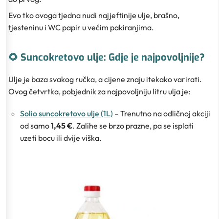
Evo tko ovoga tjedna nudi najjeftinije ulje, brašno,
tjesteninu i WC papir u većim pakiranjima.
🌻 Suncokretovo ulje: Gdje je najpovoljnije?
Ulje je baza svakog ručka, a cijene znaju itekako varirati.
Ovog četvrtka, pobjednik za najpovoljniju litru ulja je:
Solio suncokretovo ulje (1L)
– Trenutno na odličnoj akciji
od samo
1,45 €
. Zalihe se brzo prazne, pa se isplati
uzeti bocu ili dvije viška.