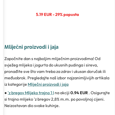
5.19 EUR - 29% popusta
Mliječni proizvodi i jaja
Započnite dan s najboljim mliječnim proizvodima! Od
svježeg mlijeka i jogurta do ukusnih pudinga i sireva,
pronađite sve što vam treba za zdrav i ukusan doručak ili
međuobrok. Pregledajte naš izbor najzanimljivijih artikala
iz kategorije
Mliječni proizvodi i jaja
●
'z bregov Mlijeko trajno 1 l
na akciji
0.94 EUR
. Osigurajte
si trajno mlijeko 'z bregov 2,8% m.m. po povoljnoj cijeni.
Neizostavan dio svake kuhinje.