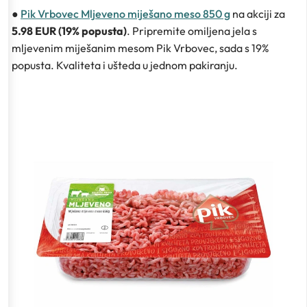
●
Pik Vrbovec Mljeveno miješano meso 850 g
na akciji za
5.98 EUR (19% popusta)
. Pripremite omiljena jela s
mljevenim miješanim mesom Pik Vrbovec, sada s 19%
popusta. Kvaliteta i ušteda u jednom pakiranju.