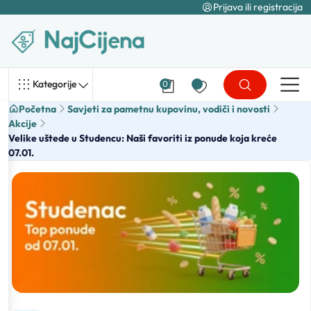
Prijava ili registracija
Kategorije
0
Početna
Savjeti za pametnu kupovinu, vodiči i novosti
Akcije
Velike uštede u Studencu: Naši favoriti iz ponude koja kreće
07.01.