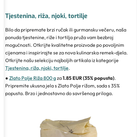
Tjestenina, riža, njoki, tortilje
Bilo da pripremate brzi ručak ili gurmansku večeru, naša
ponuda tjestenine, riže i tortilja pruža vam bezbroj
mogućnosti. Otkrijte kvalitetne proizvode po povoljnim
cijenama i inspirirajte se za nova kulinarska remek-djela.
Otkrijte našu selekciju najboljih artikala iz kategorije
Tjestenina, riža, njoki, tortilje
.
●
Zlato Polje Riža 800 g
za
1.85 EUR (35% popusta)
.
Pripremite ukusna jela s Zlato Polje rižom, sada s 35%
popusta. Brzo i jednostavno do savršenog priloga.