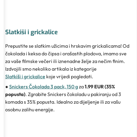
Slatkiši i grickalice
Prepustite se slatkim užicima i hrskavim grickalicama! Od
čokolada i keksa do čipsa i orašastih plodova, imamo sve
za vaše filmske večeri ili iznenadne želje za nečim finim.
Izdvojili smo nekoliko artikala iz kategorije
Slatkiši i grickalice
koje vrijedi pogledati.
●
Snickers Čokolada 3 pack, 150 g
za
1.99 EUR (35%
popusta)
. Zgrabite Snickers čokoladu u pakiranju od 3
komada s 35% popusta. Idealno za dijeljenje ili za vašu
osobnu zalihu energije.