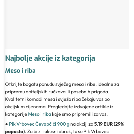
Najbolje akcije iz kategorija
Meso i riba
Otkrijte bogatu ponudu svježeg mesa i ribe, idealne za
pripremu obiteljskih ručkova ili posebnih prigoda.
Kvalitetni komadi mesa i svježa riba čekaju vas po
akcijskim cijenama. Pregledajte izdvojene artikle iz
kategorije
Meso i riba
koje smo pripremili za vas.
●
Pik Vrbovec Ćevapčići 900 g
na akciji za
5.19 EUR (29%
popusta)
. Za brzi i ukusni obrok, tu su Pik Vrbovec