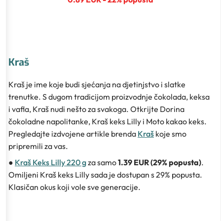
Kraš
Kraš je ime koje budi sjećanja na djetinjstvo i slatke
trenutke. S dugom tradicijom proizvodnje čokolada, keksa
i vafla, Kraš nudi nešto za svakoga. Otkrijte Dorina
čokoladne napolitanke, Kraš keks Lilly i Moto kakao keks.
Pregledajte izdvojene artikle brenda
Kraš
koje smo
pripremili za vas.
●
Kraš Keks Lilly 220 g
za samo
1.39 EUR (29% popusta)
.
Omiljeni Kraš keks Lilly sada je dostupan s 29% popusta.
Klasičan okus koji vole sve generacije.