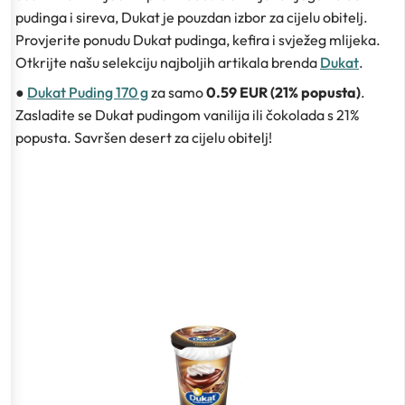
pudinga i sireva, Dukat je pouzdan izbor za cijelu obitelj.
Provjerite ponudu Dukat pudinga, kefira i svježeg mlijeka.
Otkrijte našu selekciju najboljih artikala brenda
Dukat
.
●
Dukat Puding 170 g
za samo
0.59 EUR (21% popusta)
.
Zasladite se Dukat pudingom vanilija ili čokolada s 21%
popusta. Savršen desert za cijelu obitelj!