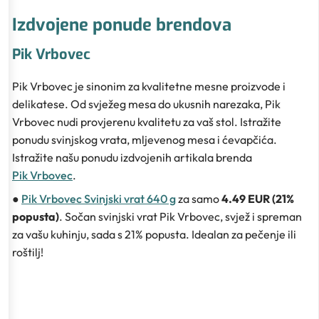
Izdvojene ponude brendova
Pik Vrbovec
Pik Vrbovec je sinonim za kvalitetne mesne proizvode i
delikatese. Od svježeg mesa do ukusnih narezaka, Pik
Vrbovec nudi provjerenu kvalitetu za vaš stol. Istražite
ponudu svinjskog vrata, mljevenog mesa i ćevapčića.
Istražite našu ponudu izdvojenih artikala brenda
Pik Vrbovec
.
●
Pik Vrbovec Svinjski vrat 640 g
za samo
4.49 EUR (21%
popusta)
. Sočan svinjski vrat Pik Vrbovec, svjež i spreman
za vašu kuhinju, sada s 21% popusta. Idealan za pečenje ili
roštilj!