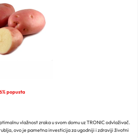
46% popusta
optimalnu vlažnost zraka u svom domu uz TRONIC odvlaživač.
lja, ovo je pametna investicija za ugodniji i zdraviji životni