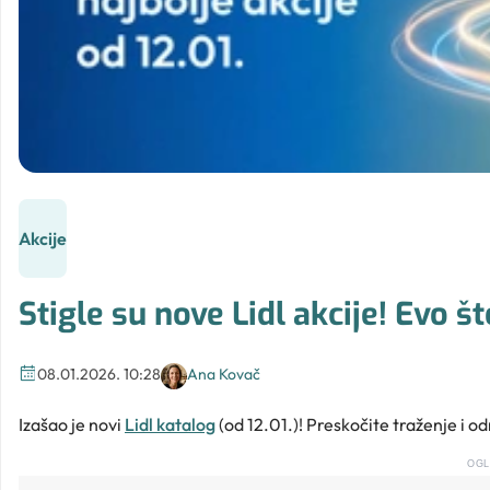
Akcije
Stigle su nove Lidl akcije! Evo št
08.01.2026. 10:28
Ana Kovač
Izašao je novi
Lidl katalog
(od 12.01.)! Preskočite traženje i od
OGL