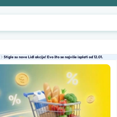
Stigle su nove Lidl akcije! Evo što se najviše isplati od 12.01.