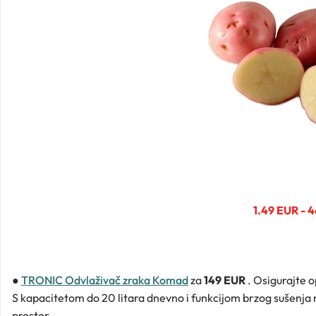
1.49 EUR - 
●
TRONIC Odvlaživač zraka Komad
za
149 EUR
. Osigurajte 
S kapacitetom do 20 litara dnevno i funkcijom brzog sušenja rub
prostor.