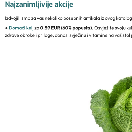
Najzanimljivije akcije
Izdvojili smo za vas nekoliko posebnih artikala iz ovog katalog
●
Domaći kelj
za
0.59 EUR (60% popusta)
. Osvježite svoju k
zdrave obroke i priloge, donosi svježinu i vitamine na vaš stol 