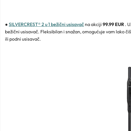
●
SILVERCREST® 2 u 1 bežični usisavač
na akciji
99.99 EUR
. U
bežični usisavač. Fleksibilan i snažan, omogućuje vam lako čišć
ili podni usisavač.