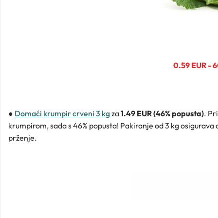
0.59 EUR - 
●
Domaći krumpir crveni 3 kg
za
1.49 EUR (46% popusta)
. Pr
krumpirom, sada s 46% popusta! Pakiranje od 3 kg osigurava dov
prženje.