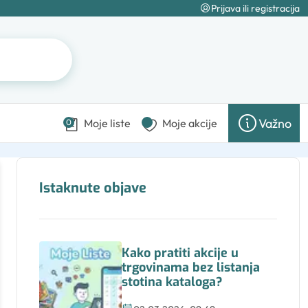
Prijava ili registracija
Važno
Moje liste
Moje akcije
0
Istaknute objave
Kako pratiti akcije u
trgovinama bez listanja
stotina kataloga?