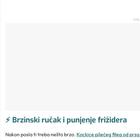
OGL
⚡ Brzinski ručak i punjenje frižidera
Nakon posla ti treba nešto brzo.
Kockice pilećeg filea od prsa