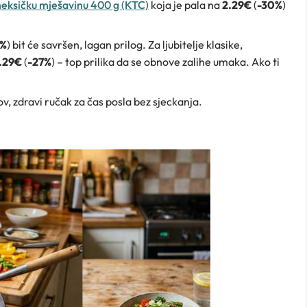
meksičku mješavinu 400 g (KTC)
koja je pala na
2.29€
(
-30%
)
3%
) bit će savršen, lagan prilog. Za ljubitelje klasike,
.29€
(
-27%
) – top prilika da se obnove zalihe umaka. Ako ti
v, zdravi ručak za čas posla bez sjeckanja.