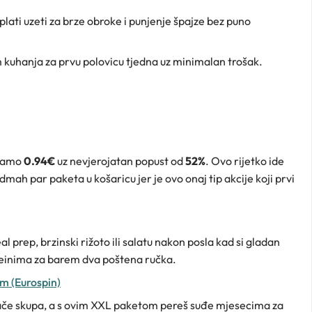
plati uzeti za brze obroke i punjenje špajze bez puno
 kuhanja za prvu polovicu tjedna uz minimalan trošak.
samo
0.94€
uz nevjerojatan popust od
52%
. Ovo rijetko ide
dmah par paketa u košaricu jer je ovo onaj tip akcije koji prvi
l prep, brzinski rižoto ili salatu nakon posla kad si gladan
oteinima za barem dva poštena ručka.
om (Eurospin)
nače skupa, a s ovim XXL paketom pereš suđe mjesecima za