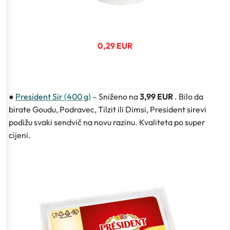
0,29 EUR
●
President Sir (400 g)
– Sniženo na
3,99 EUR
. Bilo da
birate Goudu, Podravec, Tilzit ili Dimsi, President sirevi
podižu svaki sendvič na novu razinu. Kvaliteta po super
cijeni.