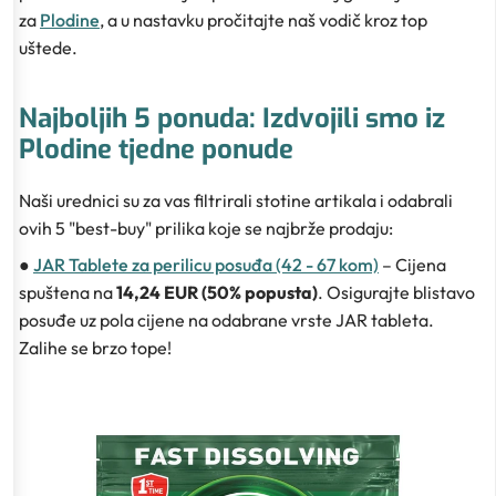
za
Plodine
, a u nastavku pročitajte naš vodič kroz top
uštede.
Najboljih 5 ponuda: Izdvojili smo iz
Plodine tjedne ponude
Naši urednici su za vas filtrirali stotine artikala i odabrali
ovih 5 "best-buy" prilika koje se najbrže prodaju:
●
JAR Tablete za perilicu posuđa (42 - 67 kom)
– Cijena
spuštena na
14,24 EUR (50% popusta)
. Osigurajte blistavo
posuđe uz pola cijene na odabrane vrste JAR tableta.
Zalihe se brzo tope!