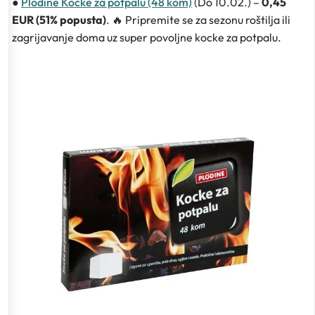
●
Plodine Kocke za potpalu (48 kom)
(Do 10.02.) –
0,45
EUR (51% popusta)
. 🔥 Pripremite se za sezonu roštilja ili
zagrijavanje doma uz super povoljne kocke za potpalu.