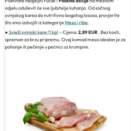
Planirate nedjeljni ručak?
Plodine akcije
na mesnom
odjelu oduševit će sve ljubitelje kuhanja. Od sočnog
svinjskog karea do nutritivno bogatog lososa, provjerite
što smo izdvojili iz kategorije
Meso i riba
.
●
Svježi svinjski kare (1 kg)
– Cijena:
2,89 EUR
. Bez kosti,
spreman za brzu pripremu. Ovaj komad mesa idealan je za
pohanje ili pečenje u pećnici uz krumpire.