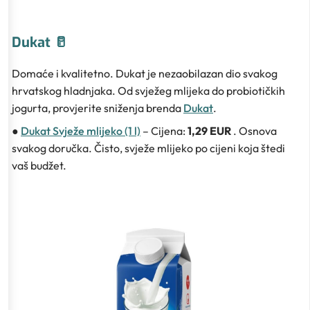
Dukat 🥛
Domaće i kvalitetno. Dukat je nezaobilazan dio svakog
hrvatskog hladnjaka. Od svježeg mlijeka do probiotičkih
jogurta, provjerite sniženja brenda
Dukat
.
●
Dukat Svježe mlijeko (1 l)
– Cijena:
1,29 EUR
. Osnova
svakog doručka. Čisto, svježe mlijeko po cijeni koja štedi
vaš budžet.