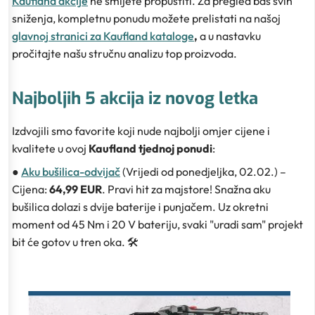
Kaufland akcije
ne smijete propustiti. Za pregled baš svih
sniženja, kompletnu ponudu možete prelistati na našoj
glavnoj stranici za Kaufland kataloge
,
a u nastavku
pročitajte našu stručnu analizu top proizvoda.
Najboljih 5 akcija iz novog letka
Izdvojili smo favorite koji nude najbolji omjer cijene i
kvalitete u ovoj
Kaufland tjednoj ponudi
:
●
Aku bušilica-odvijač
(Vrijedi od ponedjeljka, 02.02.) –
Cijena:
64,99 EUR
. Pravi hit za majstore! Snažna aku
bušilica dolazi s dvije baterije i punjačem. Uz okretni
moment od 45 Nm i 20 V bateriju, svaki "uradi sam" projekt
bit će gotov u tren oka. 🛠️