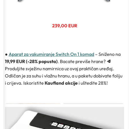
239,00 EUR
●
Aparat za vakumiranje Switch On 1 komad
– Sniženo na
19,99 EUR (-28% popusta)
. Bacate previše hrane? 🥩
Produljite svježinu namirnica uz ovaj praktičan uređaj.
Odličan je za suhu i vlažnu hranu, a u paketu dobivate foliju
i crijeva. Iskoristite
Kaufland akcije
i uštedite 28%!