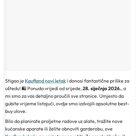
Stigao je
Kaufland novi letak
i donosi fantastične prilike za
uštedu! 🛍️ Ponuda vrijedi od srijede,
28. siječnja 2026.
, a
mi smo za vas detaljno proučili sve stranice. Umjesto da
gubite vrijeme listajući, ovdje smo izdvojili apsolutne
best-
buy
ulove.
Bilo da planirate proljetne radove uz alate, tražite nove
kućanske aparate ili želite obnoviti garderobu, ove