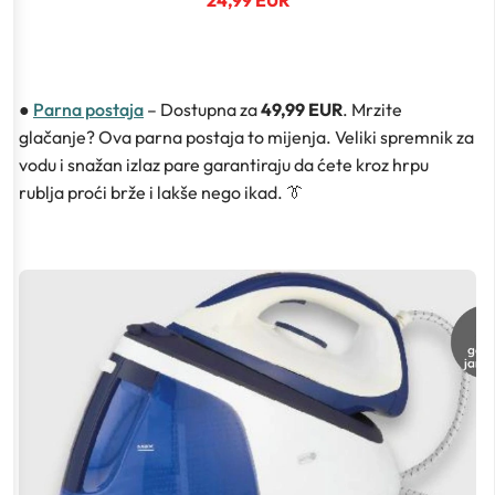
24,99 EUR
●
Parna postaja
– Dostupna za
49,99 EUR
. Mrzite
glačanje? Ova parna postaja to mijenja. Veliki spremnik za
vodu i snažan izlaz pare garantiraju da ćete kroz hrpu
rublja proći brže i lakše nego ikad. 👔