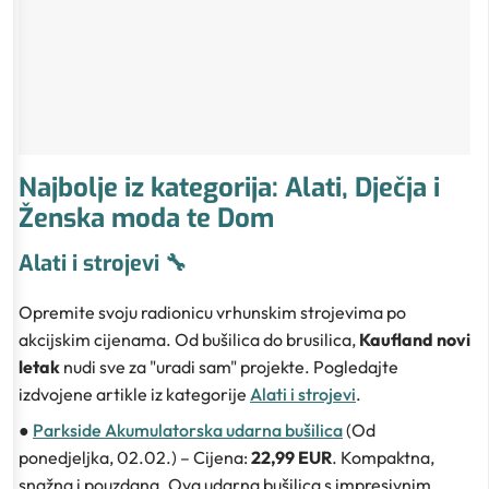
Najbolje iz kategorija: Alati, Dječja i
Ženska moda te Dom
Alati i strojevi 🔧
Opremite svoju radionicu vrhunskim strojevima po
akcijskim cijenama. Od bušilica do brusilica,
Kaufland novi
letak
nudi sve za "uradi sam" projekte. Pogledajte
izdvojene artikle iz kategorije
Alati i strojevi
.
●
Parkside Akumulatorska udarna bušilica
(Od
ponedjeljka, 02.02.) – Cijena:
22,99 EUR
. Kompaktna,
snažna i pouzdana. Ova udarna bušilica s impresivnim