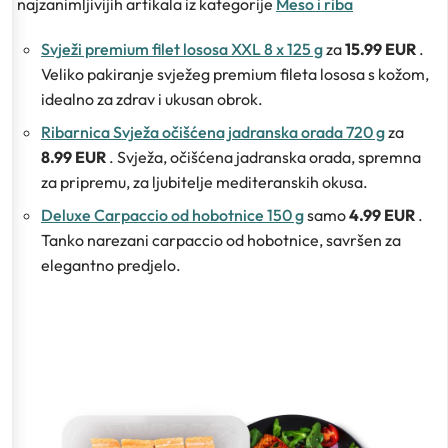
najzanimljivijih artikala iz kategorije
Meso i riba
Svježi premium filet lososa XXL 8 x 125 g
za
15.99 EUR
.
Veliko pakiranje svježeg premium fileta lososa s kožom,
idealno za zdrav i ukusan obrok.
Ribarnica Svježa očišćena jadranska orada 720 g
za
8.99 EUR
. Svježa, očišćena jadranska orada, spremna
za pripremu, za ljubitelje mediteranskih okusa.
Deluxe Carpaccio od hobotnice 150 g
samo
4.99 EUR
.
Tanko narezani carpaccio od hobotnice, savršen za
elegantno predjelo.