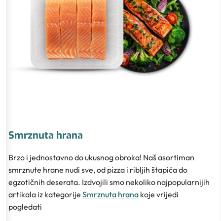
Smrznuta hrana
Brzo i jednostavno do ukusnog obroka! Naš asortiman
smrznute hrane nudi sve, od pizza i ribljih štapića do
egzotičnih deserata. Izdvojili smo nekoliko najpopularnijih
artikala iz kategorije
Smrznuta hrana
koje vrijedi
pogledati