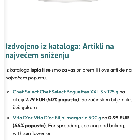
Izdvojeno iz kataloga: Artikli na
najvećem sniženju
Iz kataloga
Isplati se
smo za vas pripremili i ove artikle na
najvećem popustu.
Chef Select Chef Select Baguettes XXL 3 x 175 g
na
akciji
2.79 EUR (50% popusta)
. Sa začinskim biljem ili s
češnjakom
Vita D'or Vita D'or Biljni margarin 500 g
za
0.99 EUR
(44% popusta)
. For spreading, cooking and baking,
with sunflower oil