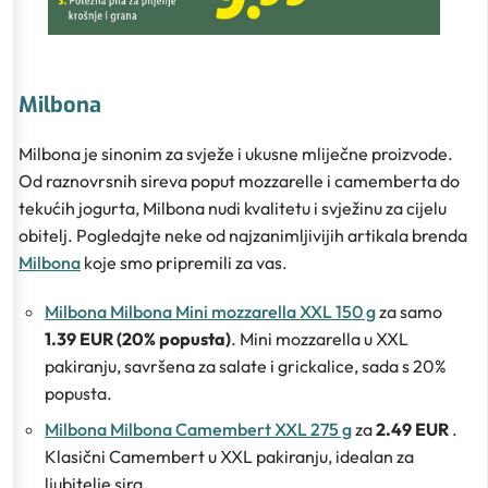
Milbona
Milbona je sinonim za svježe i ukusne mliječne proizvode.
Od raznovrsnih sireva poput mozzarelle i camemberta do
tekućih jogurta, Milbona nudi kvalitetu i svježinu za cijelu
obitelj. Pogledajte neke od najzanimljivijih artikala brenda
Milbona
koje smo pripremili za vas.
Milbona Milbona Mini mozzarella XXL 150 g
za samo
1.39 EUR (20% popusta)
. Mini mozzarella u XXL
pakiranju, savršena za salate i grickalice, sada s 20%
popusta.
Milbona Milbona Camembert XXL 275 g
za
2.49 EUR
.
Klasični Camembert u XXL pakiranju, idealan za
ljubitelje sira.