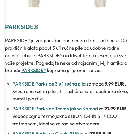
PARKSIDE®
PARKSIDE® je vaš pouzdan partner za dom i radionicu. Od
praktičnih alata poput 3 u 1 ručne pile do udobne radne
odjeće i obuće, PARKSIDE® nudi kvalitetna rješenja za sve
vaše projekte. Pogledajte neke od najzanimljivijih artikala
brenda
PARKSIDE®
koje smo pripremili za vas.
PARKSIDE Parkside 3 u 1 ručna pila
samo za
9.99 EUR
.
Svestrana ručna pila s tri različita lista, idealna za drvo,
metal i plastiku.
PARKSIDE Parkside Termo jakna Komad
za
27.99 EUR
.
Vodoodbojna termo jakna s BIONIC-FINISH® ECO
tretmanom, idealna za rad na otvorenom.
PARKSIDE Parkside Cipele S1 Par
za
23.99 EUR
.