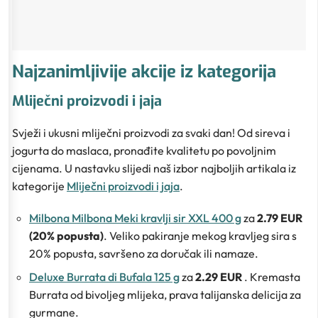
Najzanimljivije akcije iz kategorija
Mliječni proizvodi i jaja
Svježi i ukusni mliječni proizvodi za svaki dan! Od sireva i
jogurta do maslaca, pronađite kvalitetu po povoljnim
cijenama. U nastavku slijedi naš izbor najboljih artikala iz
kategorije
Mliječni proizvodi i jaja
.
Milbona Milbona Meki kravlji sir XXL 400 g
za
2.79 EUR
(20% popusta)
. Veliko pakiranje mekog kravljeg sira s
20% popusta, savršeno za doručak ili namaze.
Deluxe Burrata di Bufala 125 g
za
2.29 EUR
. Kremasta
Burrata od bivoljeg mlijeka, prava talijanska delicija za
gurmane.