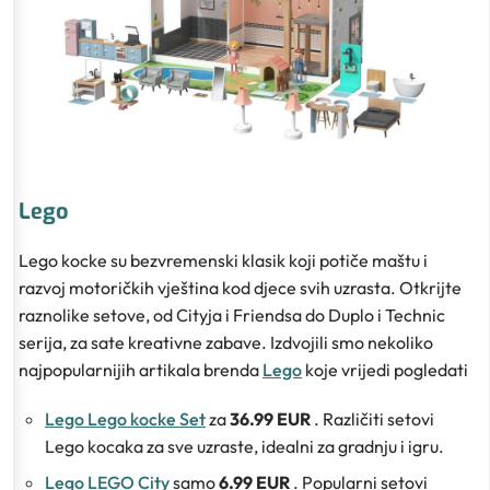
Lego
Lego kocke su bezvremenski klasik koji potiče maštu i
razvoj motoričkih vještina kod djece svih uzrasta. Otkrijte
raznolike setove, od Cityja i Friendsa do Duplo i Technic
serija, za sate kreativne zabave. Izdvojili smo nekoliko
najpopularnijih artikala brenda
Lego
koje vrijedi pogledati
Lego Lego kocke Set
za
36.99 EUR
. Različiti setovi
Lego kocaka za sve uzraste, idealni za gradnju i igru.
Lego LEGO City
samo
6.99 EUR
. Popularni setovi