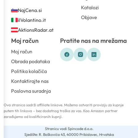
Katalozi
NajCena.si
Objave
ilVolantino.it
AktionsRadar.at
Moj račun
Pratite nas na mrežama
Moj račun
Obrada podataka
Politika kolačića
Kontaktirajte nas
Poslovna suradnja
Ova stranica sadrži affiliate linkove. Možemo ostvariti proviziju za kupnje
putem tih linkova – bez dodatnog troška za vas. Kao Amazon partner
zarađujemo od kvalificiranih kupnji.
Stranicu vodi Spincode d.o.o.
Sjedište: R. Boškovića 43, 40000 Pribislavec, Hrvatska