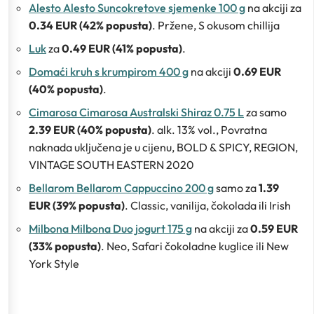
Alesto Alesto Suncokretove sjemenke 100 g
na akciji za
0.34 EUR (42% popusta)
. Pržene, S okusom chillija
Luk
za
0.49 EUR (41% popusta)
.
Domaći kruh s krumpirom 400 g
na akciji
0.69 EUR
(40% popusta)
.
Cimarosa Cimarosa Australski Shiraz 0.75 L
za samo
2.39 EUR (40% popusta)
. alk. 13% vol., Povratna
naknada uključena je u cijenu, BOLD & SPICY, REGION,
VINTAGE SOUTH EASTERN 2020
Bellarom Bellarom Cappuccino 200 g
samo za
1.39
EUR (39% popusta)
. Classic, vanilija, čokolada ili Irish
Milbona Milbona Duo jogurt 175 g
na akciji za
0.59 EUR
(33% popusta)
. Neo, Safari čokoladne kuglice ili New
York Style