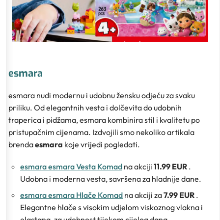
esmara
esmara nudi modernu i udobnu žensku odjeću za svaku
priliku. Od elegantnih vesta i dolčevita do udobnih
traperica i pidžama, esmara kombinira stil i kvalitetu po
pristupačnim cijenama. Izdvojili smo nekoliko artikala
brenda
esmara
koje vrijedi pogledati.
esmara esmara Vesta Komad
na akciji
11.99 EUR
.
Udobna i moderna vesta, savršena za hladnije dane.
esmara esmara Hlače Komad
na akciji za
7.99 EUR
.
Elegantne hlače s visokim udjelom viskoznog vlakna i
elastana, za udobnost tijekom cijelog dana.