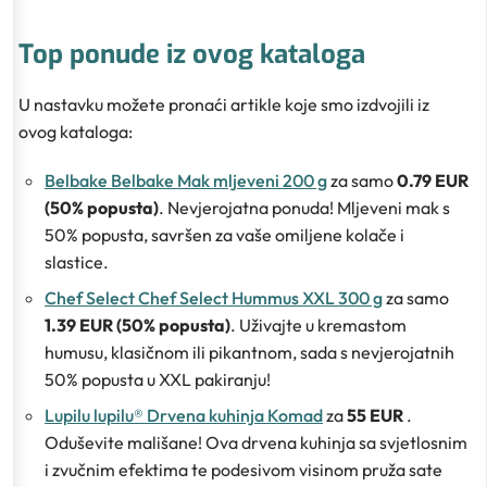
Top ponude iz ovog kataloga
U nastavku možete pronaći artikle koje smo izdvojili iz
ovog kataloga:
Belbake Belbake Mak mljeveni 200 g
za samo
0.79 EUR
(50% popusta)
. Nevjerojatna ponuda! Mljeveni mak s
50% popusta, savršen za vaše omiljene kolače i
slastice.
Chef Select Chef Select Hummus XXL 300 g
za samo
1.39 EUR (50% popusta)
. Uživajte u kremastom
humusu, klasičnom ili pikantnom, sada s nevjerojatnih
50% popusta u XXL pakiranju!
Lupilu lupilu® Drvena kuhinja Komad
za
55 EUR
.
Oduševite mališane! Ova drvena kuhinja sa svjetlosnim
i zvučnim efektima te podesivom visinom pruža sate