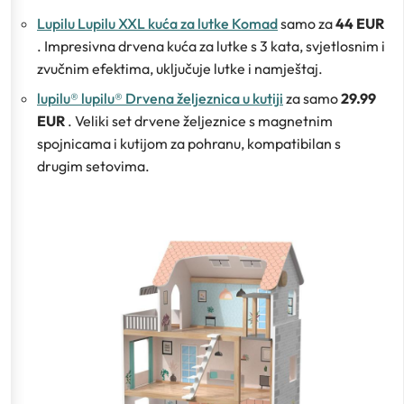
Lupilu Lupilu XXL kuća za lutke Komad
samo za
44 EUR
. Impresivna drvena kuća za lutke s 3 kata, svjetlosnim i
zvučnim efektima, uključuje lutke i namještaj.
lupilu® lupilu® Drvena željeznica u kutiji
za samo
29.99
EUR
. Veliki set drvene željeznice s magnetnim
spojnicama i kutijom za pohranu, kompatibilan s
drugim setovima.