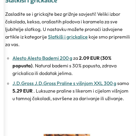
Slatkiši i grickalice
Zasladite se i grickajte bez grižnje savjesti! Veliki izbor
čokolada, keksa, orašastih plodova i karamela za sve
ljubitelje slatkog. U nastavku možete pronaći izdvojene
artikle iz kategorije
Slatkiši i grickalice
koje smo pripremili
za vas.
Alesto Alesto Bademi 200 g
za
2.09 EUR (30%
popusta)
. Natural bademi s 30% popusta, zdrava
grickalica ili dodatak jelima.
J.D.Gross J.D.Gross Praline s višnjom XXL 300 g
samo
5.29 EUR
. Luksuzne praline s likerom i cijelom višnjom
u tamnoj čokoladi, savršene za darivanje ili uživanje.