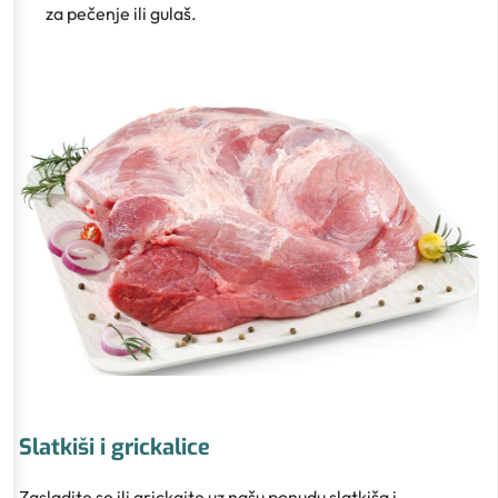
za pečenje ili gulaš.
Slatkiši i grickalice
Zasladite se ili grickajte uz našu ponudu slatkiša i