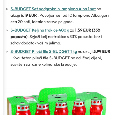
S-BUDGET Set nadgrobnih lampiona Alba 1 set
na
akciji
6.19 EUR
. Povoljan set od 10 lampiona Alba, gori
cca 20 sati, idealan za sve prigode.
S-BUDGET Kelj na trakice 400 g
za
1.59 EUR (33%
popusta)
. Svježi kelj na trakice s 33% popusta, brz i
zdrav dodatak vašim jelima.
S-BUDGET Pileći file S-BUDGET 1 kg
na akciji
5.99 EUR
. Kvalitetan pileći file S-BUDGET po odličnoj cijeni,
savršen za razne kulinarske kreacije.