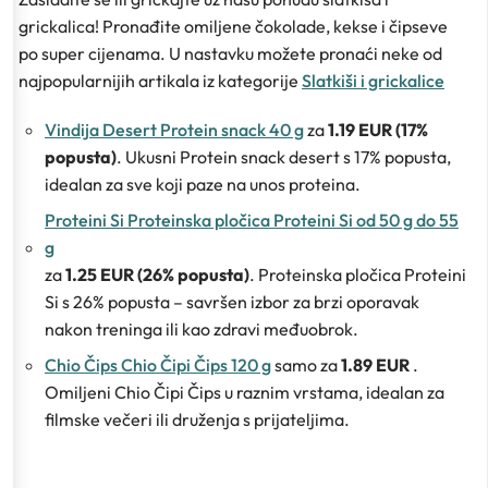
grickalica! Pronađite omiljene čokolade, kekse i čipseve
po super cijenama. U nastavku možete pronaći neke od
najpopularnijih artikala iz kategorije
Slatkiši i grickalice
Vindija Desert Protein snack 40 g
za
1.19 EUR (17%
popusta)
. Ukusni Protein snack desert s 17% popusta,
idealan za sve koji paze na unos proteina.
Proteini Si Proteinska pločica Proteini Si od 50 g do 55
g
za
1.25 EUR (26% popusta)
. Proteinska pločica Proteini
Si s 26% popusta – savršen izbor za brzi oporavak
nakon treninga ili kao zdravi međuobrok.
Chio Čips Chio Čipi Čips 120 g
samo za
1.89 EUR
.
Omiljeni Chio Čipi Čips u raznim vrstama, idealan za
filmske večeri ili druženja s prijateljima.