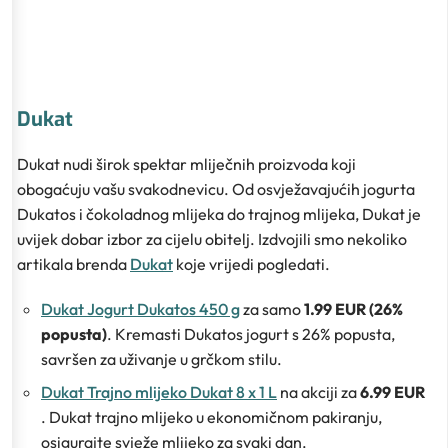
Dukat
Dukat nudi širok spektar mliječnih proizvoda koji
obogaćuju vašu svakodnevicu. Od osvježavajućih jogurta
Dukatos i čokoladnog mlijeka do trajnog mlijeka, Dukat je
uvijek dobar izbor za cijelu obitelj. Izdvojili smo nekoliko
artikala brenda
Dukat
koje vrijedi pogledati.
Dukat Jogurt Dukatos 450 g
za samo
1.99 EUR (26%
popusta)
. Kremasti Dukatos jogurt s 26% popusta,
savršen za uživanje u grčkom stilu.
Dukat Trajno mlijeko Dukat 8 x 1 L
na akciji za
6.99 EUR
. Dukat trajno mlijeko u ekonomičnom pakiranju,
osigurajte svježe mlijeko za svaki dan.