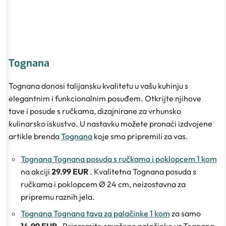
Tognana
Tognana donosi talijansku kvalitetu u vašu kuhinju s
elegantnim i funkcionalnim posuđem. Otkrijte njihove
tave i posude s ručkama, dizajnirane za vrhunsko
kulinarsko iskustvo. U nastavku možete pronaći izdvojene
artikle brenda
Tognana
koje smo pripremili za vas.
Tognana Tognana posuda s ručkama i poklopcem 1 kom
na akciji
29.99 EUR
. Kvalitetna Tognana posuda s
ručkama i poklopcem Ø 24 cm, neizostavna za
pripremu raznih jela.
Tognana Tognana tava za palačinke 1 kom
za samo
14.99 EUR
. Pripremite savršene palačinke uz Tognana