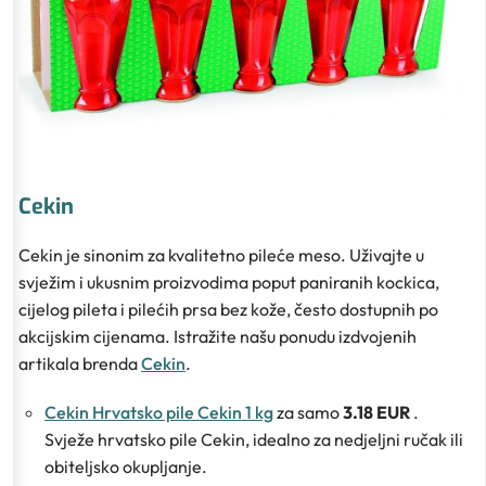
Cekin
Cekin je sinonim za kvalitetno pileće meso. Uživajte u
svježim i ukusnim proizvodima poput paniranih kockica,
cijelog pileta i pilećih prsa bez kože, često dostupnih po
akcijskim cijenama. Istražite našu ponudu izdvojenih
artikala brenda
Cekin
.
Cekin Hrvatsko pile Cekin 1 kg
za samo
3.18 EUR
.
Svježe hrvatsko pile Cekin, idealno za nedjeljni ručak ili
obiteljsko okupljanje.