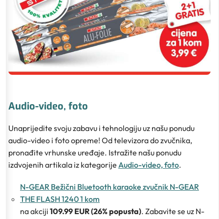
Audio-video, foto
Unaprijedite svoju zabavu i tehnologiju uz našu ponudu
audio-video i foto opreme! Od televizora do zvučnika,
pronađite vrhunske uređaje. Istražite našu ponudu
izdvojenih artikala iz kategorije
Audio-video, foto
.
N-GEAR Bežični Bluetooth karaoke zvučnik N-GEAR
THE FLASH 1240 1 kom
na akciji
109.99 EUR (26% popusta)
. Zabavite se uz N-