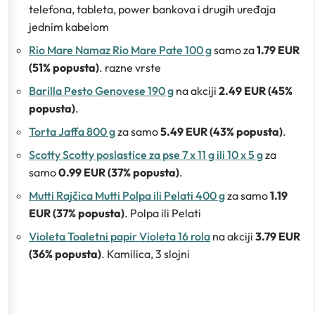
telefona, tableta, power bankova i drugih uređaja
jednim kabelom
Rio Mare Namaz Rio Mare Pate 100 g
samo za
1.79 EUR
(51% popusta)
. razne vrste
Barilla Pesto Genovese 190 g
na akciji
2.49 EUR (45%
popusta)
.
Torta Jaffa 800 g
za samo
5.49 EUR (43% popusta)
.
Scotty Scotty poslastice za pse 7 x 11 g ili 10 x 5 g
za
samo
0.99 EUR (37% popusta)
.
Mutti Rajčica Mutti Polpa ili Pelati 400 g
za samo
1.19
EUR (37% popusta)
. Polpa ili Pelati
Violeta Toaletni papir Violeta 16 rola
na akciji
3.79 EUR
(36% popusta)
. Kamilica, 3 slojni