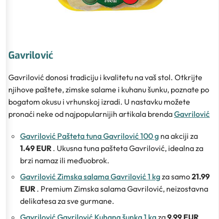
Gavrilović
Gavrilović donosi tradiciju i kvalitetu na vaš stol. Otkrijte
njihove paštete, zimske salame i kuhanu šunku, poznate po
bogatom okusu i vrhunskoj izradi. U nastavku možete
pronaći neke od najpopularnijih artikala brenda
Gavrilović
Gavrilović Pašteta tuna Gavrilović 100 g
na akciji za
1.49 EUR
. Ukusna tuna pašteta Gavrilović, idealna za
brzi namaz ili međuobrok.
Gavrilović Zimska salama Gavrilović 1 kg
za samo
21.99
EUR
. Premium Zimska salama Gavrilović, neizostavna
delikatesa za sve gurmane.
Gavrilović Gavrilović Kuhana šunka 1 kg
za
9.99 EUR
.