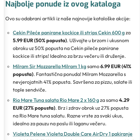
Najbolje ponude iz ovog kataloga
Ovo su odabrani artikli iz naše najnovije kataloške akcije:
Cekin Pileće panirane kockice ili strips Cekin 600 g
za
5.99 EUR (50% popusta)
. Uživajte u brzom i ukusnom
obroku uz 50% popusta na Cekin pileće panirane
kockice ili strips! Idealno za brzu večeru ili druženje.
Milram Sir Mozzarella Milram 1 kg
samo
6.99 EUR (41%
popusta)
. Fantastična ponuda! Milram Mozzarella s
nevjerojatnih 41% popusta. Savršena za pizzu, salate ili
tople sendviče.
Rio Mare Tuna salata Rio Mare 2 x 160 g
za samo
4.29
EUR (27% popusta)
. Brz i zdrav obrok uz 27% popusta
na Rio Mare tuna salatu. Razne vrste za svaki ukus,
idealno za pauzu na poslu ili laganu večeru.
Violeta Pelene Violeta Double Care AirDry 1 pakiranje