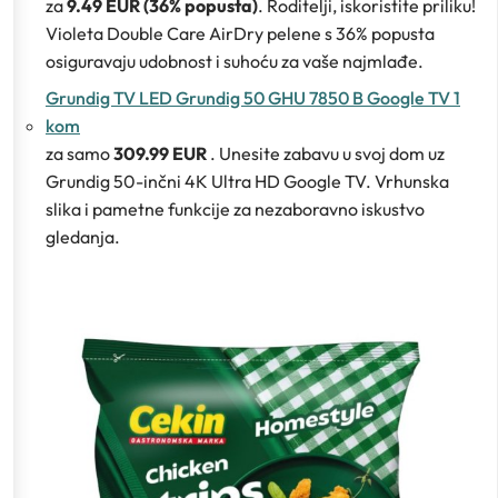
za
9.49 EUR (36% popusta)
. Roditelji, iskoristite priliku!
Violeta Double Care AirDry pelene s 36% popusta
osiguravaju udobnost i suhoću za vaše najmlađe.
Grundig TV LED Grundig 50 GHU 7850 B Google TV 1
kom
za samo
309.99 EUR
. Unesite zabavu u svoj dom uz
Grundig 50-inčni 4K Ultra HD Google TV. Vrhunska
slika i pametne funkcije za nezaboravno iskustvo
gledanja.