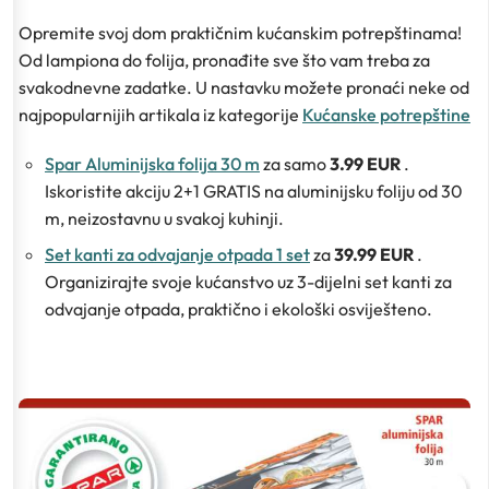
Opremite svoj dom praktičnim kućanskim potrepštinama!
Od lampiona do folija, pronađite sve što vam treba za
svakodnevne zadatke. U nastavku možete pronaći neke od
najpopularnijih artikala iz kategorije
Kućanske potrepštine
Spar Aluminijska folija 30 m
za samo
3.99 EUR
.
Iskoristite akciju 2+1 GRATIS na aluminijsku foliju od 30
m, neizostavnu u svakoj kuhinji.
Set kanti za odvajanje otpada 1 set
za
39.99 EUR
.
Organizirajte svoje kućanstvo uz 3-dijelni set kanti za
odvajanje otpada, praktično i ekološki osviješteno.