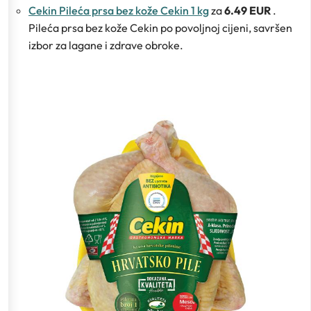
Cekin Pileća prsa bez kože Cekin 1 kg
za
6.49 EUR
.
Pileća prsa bez kože Cekin po povoljnoj cijeni, savršen
izbor za lagane i zdrave obroke.