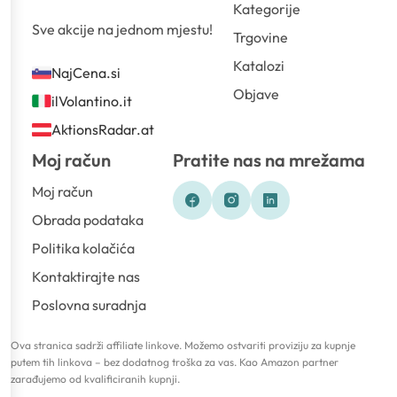
Kategorije
Sve akcije na jednom mjestu!
Trgovine
Katalozi
NajCena.si
Objave
ilVolantino.it
AktionsRadar.at
Moj račun
Pratite nas na mrežama
Moj račun
Obrada podataka
Politika kolačića
Kontaktirajte nas
Poslovna suradnja
Ova stranica sadrži affiliate linkove. Možemo ostvariti proviziju za kupnje
putem tih linkova – bez dodatnog troška za vas. Kao Amazon partner
zarađujemo od kvalificiranih kupnji.