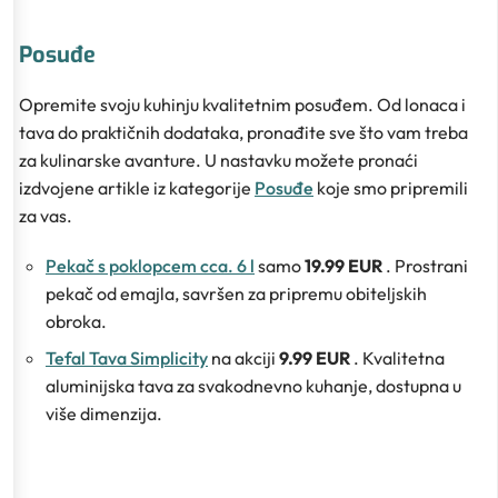
Posuđe
Opremite svoju kuhinju kvalitetnim posuđem. Od lonaca i
tava do praktičnih dodataka, pronađite sve što vam treba
za kulinarske avanture. U nastavku možete pronaći
izdvojene artikle iz kategorije
Posuđe
koje smo pripremili
za vas.
Pekač s poklopcem cca. 6 l
samo
19.99 EUR
. Prostrani
pekač od emajla, savršen za pripremu obiteljskih
obroka.
Tefal Tava Simplicity
na akciji
9.99 EUR
. Kvalitetna
aluminijska tava za svakodnevno kuhanje, dostupna u
više dimenzija.