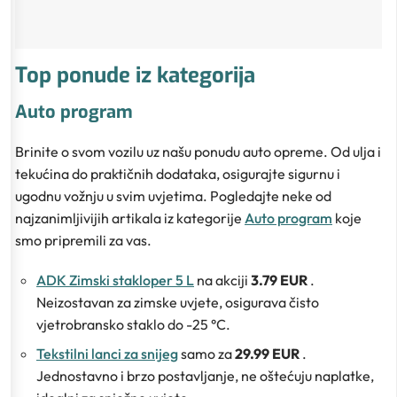
Top ponude iz kategorija
Auto program
Brinite o svom vozilu uz našu ponudu auto opreme. Od ulja i
tekućina do praktičnih dodataka, osigurajte sigurnu i
ugodnu vožnju u svim uvjetima. Pogledajte neke od
najzanimljivijih artikala iz kategorije
Auto program
koje
smo pripremili za vas.
ADK Zimski stakloper 5 L
na akciji
3.79 EUR
.
Neizostavan za zimske uvjete, osigurava čisto
vjetrobransko staklo do -25 °C.
Tekstilni lanci za snijeg
samo za
29.99 EUR
.
Jednostavno i brzo postavljanje, ne oštećuju naplatke,