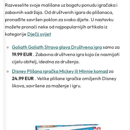
Razveselite svoje mališane uz bogatu ponudu igračaka i
zabavnih sadržaja. Od društvenih igara do plišanaca,
pronađite savršen poklon za svako dijete. U nastavku
možete pronaći neke od najpopularnijih artikala iz
kategorije
Dječji svijet
Goliath Goliath Strava glava Društvena igra
samo za
19.99 EUR
. Zabavna društvena igra koja će nasmijati
cijelu obitelj, idealna za druženja.
Disney Plišana igračka Mickey ili Minnie komad
za
24.99 EUR
. Velike plišane igračke omiljenih Disney
likova, savršene za maženje i igru.