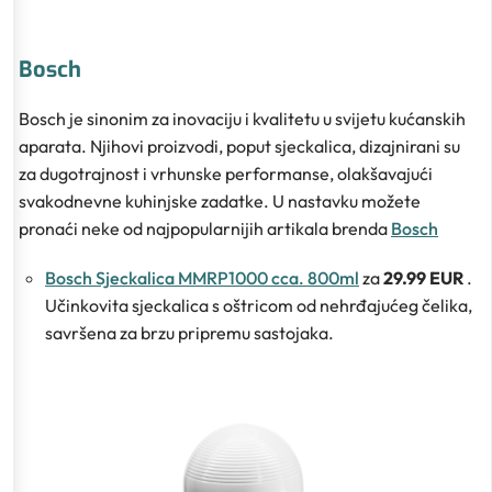
Bosch
Bosch je sinonim za inovaciju i kvalitetu u svijetu kućanskih
aparata. Njihovi proizvodi, poput sjeckalica, dizajnirani su
za dugotrajnost i vrhunske performanse, olakšavajući
svakodnevne kuhinjske zadatke. U nastavku možete
pronaći neke od najpopularnijih artikala brenda
Bosch
Bosch Sjeckalica MMRP1000 cca. 800ml
za
29.99 EUR
.
Učinkovita sjeckalica s oštricom od nehrđajućeg čelika,
savršena za brzu pripremu sastojaka.