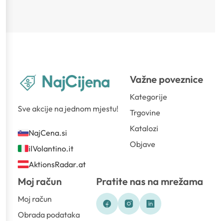
Važne poveznice
Kategorije
Sve akcije na jednom mjestu!
Trgovine
Katalozi
NajCena.si
Objave
ilVolantino.it
AktionsRadar.at
Moj račun
Pratite nas na mrežama
Moj račun
Obrada podataka