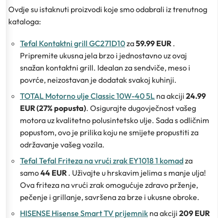
Ovdje su istaknuti proizvodi koje smo odabrali iz trenutnog
kataloga:
Tefal Kontaktni grill GC271D10
za
59.99 EUR
.
Pripremite ukusna jela brzo i jednostavno uz ovaj
snažan kontaktni grill. Idealan za sendviče, meso i
povrće, neizostavan je dodatak svakoj kuhinji.
TOTAL Motorno ulje Classic 10W-40 5L
na akciji
24.99
EUR (27% popusta)
. Osigurajte dugovječnost vašeg
motora uz kvalitetno polusintetsko ulje. Sada s odličnim
popustom, ovo je prilika koju ne smijete propustiti za
održavanje vašeg vozila.
Tefal Tefal Friteza na vrući zrak EY1018 1 komad
za
samo
44 EUR
. Uživajte u hrskavim jelima s manje ulja!
Ova friteza na vrući zrak omogućuje zdravo prženje,
pečenje i grillanje, savršena za brze i ukusne obroke.
HISENSE Hisense Smart TV prijemnik
na akciji
209 EUR