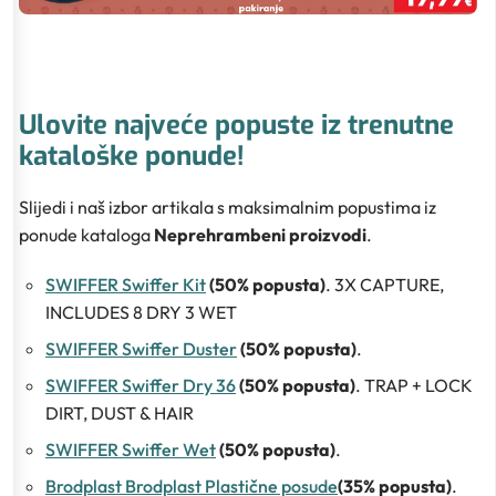
Ulovite najveće popuste iz trenutne
kataloške ponude!
Slijedi i naš izbor artikala s maksimalnim popustima iz
ponude kataloga
Neprehrambeni proizvodi
.
SWIFFER Swiffer Kit
(50% popusta)
. 3X CAPTURE,
INCLUDES 8 DRY 3 WET
SWIFFER Swiffer Duster
(50% popusta)
.
SWIFFER Swiffer Dry 36
(50% popusta)
. TRAP + LOCK
DIRT, DUST & HAIR
SWIFFER Swiffer Wet
(50% popusta)
.
Brodplast Brodplast Plastične posude
(35% popusta)
.