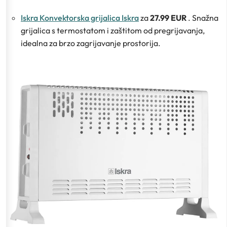
Iskra Konvektorska grijalica Iskra
za
27.99 EUR
. Snažna
grijalica s termostatom i zaštitom od pregrijavanja,
idealna za brzo zagrijavanje prostorija.