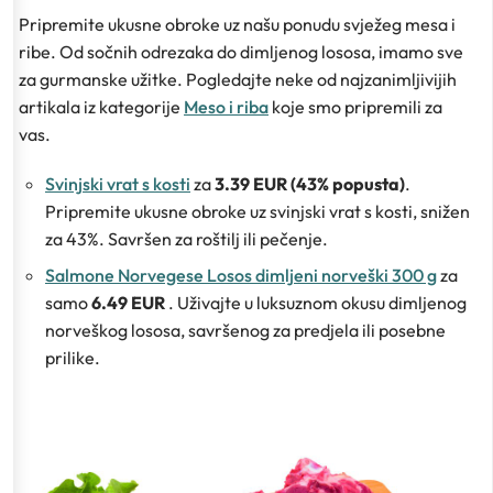
Pripremite ukusne obroke uz našu ponudu svježeg mesa i
ribe. Od sočnih odrezaka do dimljenog lososa, imamo sve
za gurmanske užitke. Pogledajte neke od najzanimljivijih
artikala iz kategorije
Meso i riba
koje smo pripremili za
vas.
Svinjski vrat s kosti
za
3.39 EUR (43% popusta)
.
Pripremite ukusne obroke uz svinjski vrat s kosti, snižen
za 43%. Savršen za roštilj ili pečenje.
Salmone Norvegese Losos dimljeni norveški 300 g
za
samo
6.49 EUR
. Uživajte u luksuznom okusu dimljenog
norveškog lososa, savršenog za predjela ili posebne
prilike.