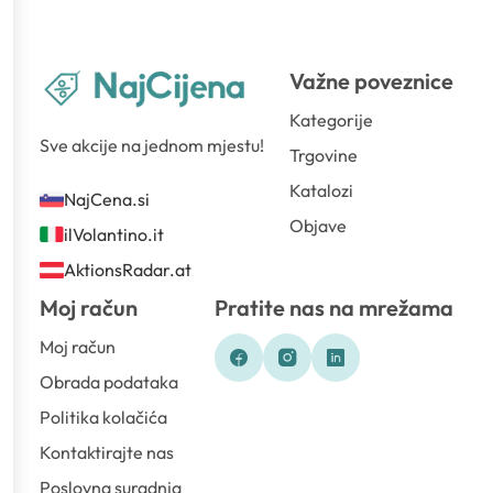
Važne poveznice
Kategorije
Sve akcije na jednom mjestu!
Trgovine
Katalozi
NajCena.si
Objave
ilVolantino.it
AktionsRadar.at
Moj račun
Pratite nas na mrežama
Moj račun
Obrada podataka
Politika kolačića
Kontaktirajte nas
Poslovna suradnja