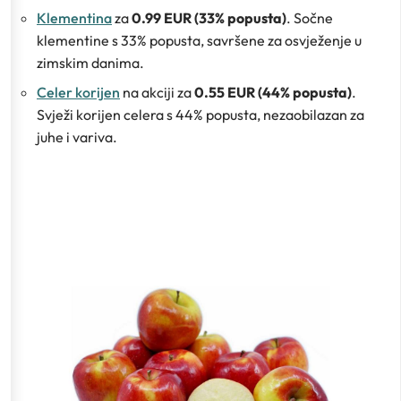
Klementina
za
0.99 EUR (33% popusta)
. Sočne
klementine s 33% popusta, savršene za osvježenje u
zimskim danima.
Celer korijen
na akciji za
0.55 EUR (44% popusta)
.
Svježi korijen celera s 44% popusta, nezaobilazan za
juhe i variva.