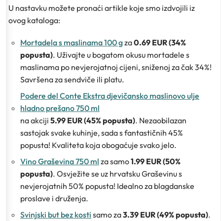
U nastavku možete pronaći artikle koje smo izdvojili iz
ovog kataloga:
Mortadela s maslinama 100 g
za
0.69 EUR (34%
popusta)
. Uživajte u bogatom okusu mortadele s
maslinama po nevjerojatnoj cijeni, sniženoj za čak 34%!
Savršena za sendviče ili platu.
Podere del Conte Ekstra djevičansko maslinovo ulje
hladno prešano 750 ml
na akciji
5.99 EUR (45% popusta)
. Nezaobilazan
sastojak svake kuhinje, sada s fantastičnih 45%
popusta! Kvaliteta koja obogaćuje svako jelo.
Vino Graševina 750 ml
za samo
1.99 EUR (50%
popusta)
. Osvježite se uz hrvatsku Graševinu s
nevjerojatnih 50% popusta! Idealno za blagdanske
proslave i druženja.
Svinjski but bez kosti
samo za
3.39 EUR (49% popusta)
.