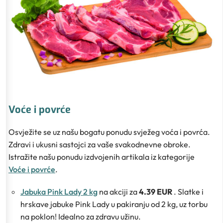
Voće i povrće
Osvježite se uz našu bogatu ponudu svježeg voća i povrća.
Zdravi i ukusni sastojci za vaše svakodnevne obroke.
Istražite našu ponudu izdvojenih artikala iz kategorije
Voće i povrće
.
Jabuka Pink Lady 2 kg
na akciji za
4.39 EUR
. Slatke i
hrskave jabuke Pink Lady u pakiranju od 2 kg, uz torbu
na poklon! Idealno za zdravu užinu.