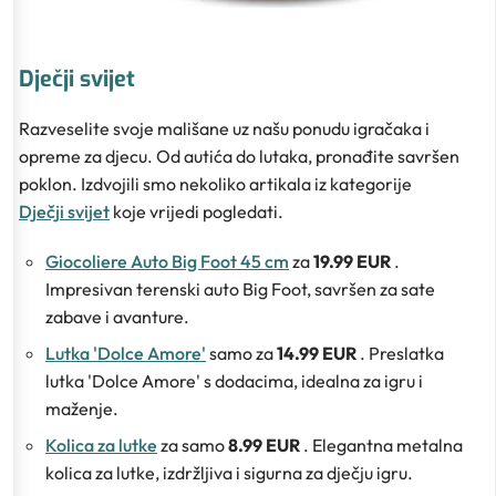
Dječji svijet
Razveselite svoje mališane uz našu ponudu igračaka i
opreme za djecu. Od autića do lutaka, pronađite savršen
poklon. Izdvojili smo nekoliko artikala iz kategorije
Dječji svijet
koje vrijedi pogledati.
Giocoliere Auto Big Foot 45 cm
za
19.99 EUR
.
Impresivan terenski auto Big Foot, savršen za sate
zabave i avanture.
Lutka 'Dolce Amore'
samo za
14.99 EUR
. Preslatka
lutka 'Dolce Amore' s dodacima, idealna za igru i
maženje.
Kolica za lutke
za samo
8.99 EUR
. Elegantna metalna
kolica za lutke, izdržljiva i sigurna za dječju igru.