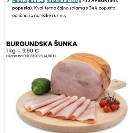
Meat Apetit! Čajna salama 420 g
za
2.99 EUR (34%
popusta)
. Kvalitetna čajna salama s 34% popusta,
odlična za narezke i užinu.