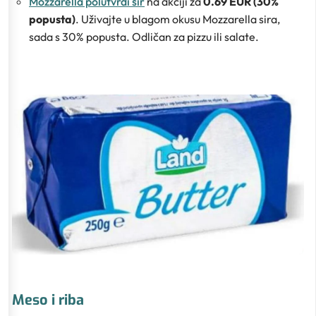
Mozzarella polutvrdi sir
na akciji za
0.69 EUR (30%
popusta)
. Uživajte u blagom okusu Mozzarella sira,
sada s 30% popusta. Odličan za pizzu ili salate.
Meso i riba