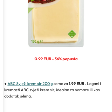
0.99 EUR - 36% popusta
●
ABC Svježi krem sir 200 g
samo za
1.99 EUR
. Lagani i
kremasti ABC svježi krem sir, idealan za namaze ili kao
dodatak jelima.