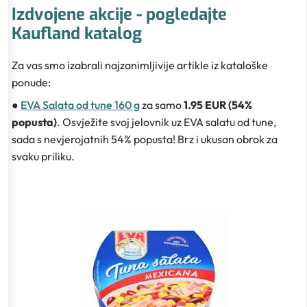
Izdvojene akcije - pogledajte
Kaufland katalog
Za vas smo izabrali najzanimljivije artikle iz kataloške
ponude:
●
EVA Salata od tune 160 g
za samo
1.95 EUR (54%
popusta)
. Osvježite svoj jelovnik uz EVA salatu od tune,
sada s nevjerojatnih 54% popusta! Brz i ukusan obrok za
svaku priliku.