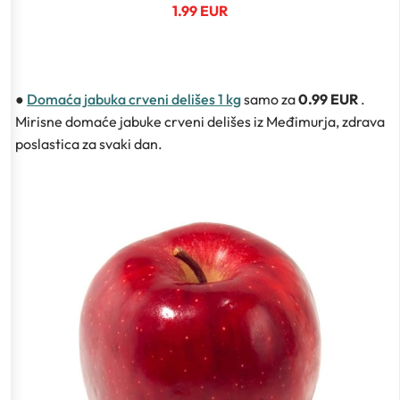
1.99 EUR
●
Domaća jabuka crveni delišes 1 kg
samo za
0.99 EUR
.
Mirisne domaće jabuke crveni delišes iz Međimurja, zdrava
poslastica za svaki dan.