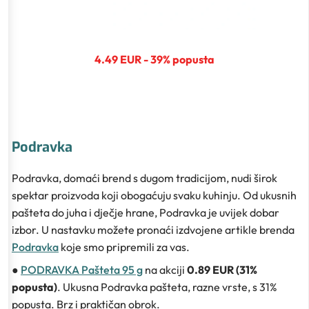
4.49 EUR - 39% popusta
Podravka
Podravka, domaći brend s dugom tradicijom, nudi širok
spektar proizvoda koji obogaćuju svaku kuhinju. Od ukusnih
pašteta do juha i dječje hrane, Podravka je uvijek dobar
izbor. U nastavku možete pronaći izdvojene artikle brenda
Podravka
koje smo pripremili za vas.
●
PODRAVKA Pašteta 95 g
na akciji
0.89 EUR (31%
popusta)
. Ukusna Podravka pašteta, razne vrste, s 31%
popusta. Brz i praktičan obrok.