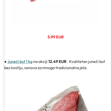
5.99 EUR
●
Juneći but 1 kg
na akciji
12.49 EUR
. Kvalitetan juneći but
bez kostiju, osnova za mnoga tradicionalna jela.