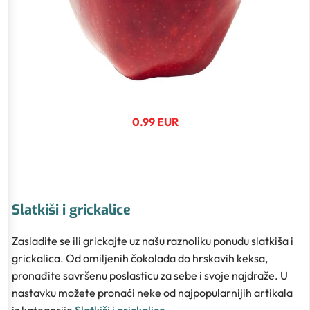
0.99 EUR
Slatkiši i grickalice
Zasladite se ili grickajte uz našu raznoliku ponudu slatkiša i
grickalica. Od omiljenih čokolada do hrskavih keksa,
pronađite savršenu poslasticu za sebe i svoje najdraže. U
nastavku možete pronaći neke od najpopularnijih artikala