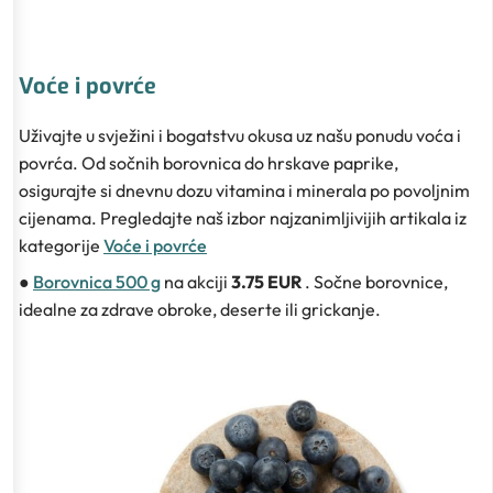
Voće i povrće
Uživajte u svježini i bogatstvu okusa uz našu ponudu voća i
povrća. Od sočnih borovnica do hrskave paprike,
osigurajte si dnevnu dozu vitamina i minerala po povoljnim
cijenama. Pregledajte naš izbor najzanimljivijih artikala iz
kategorije
Voće i povrće
●
Borovnica 500 g
na akciji
3.75 EUR
. Sočne borovnice,
idealne za zdrave obroke, deserte ili grickanje.