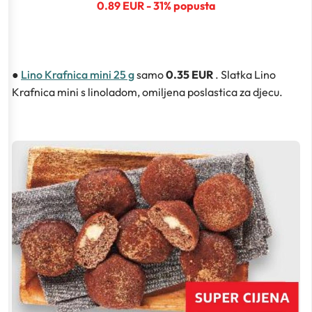
0.89 EUR - 31% popusta
●
Lino Krafnica mini 25 g
samo
0.35 EUR
. Slatka Lino
Krafnica mini s linoladom, omiljena poslastica za djecu.