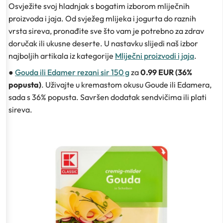
Osvježite svoj hladnjak s bogatim izborom mliječnih
proizvoda i jaja. Od svježeg mlijeka i jogurta do raznih
vrsta sireva, pronađite sve što vam je potrebno za zdrav
doručak ili ukusne deserte. U nastavku slijedi naš izbor
najboljih artikala iz kategorije
Mliječni proizvodi i jaja
.
●
Gouda ili Edamer rezani sir 150 g
za
0.99 EUR (36%
popusta)
. Uživajte u kremastom okusu Goude ili Edamera,
sada s 36% popusta. Savršen dodatak sendvičima ili plati
sireva.