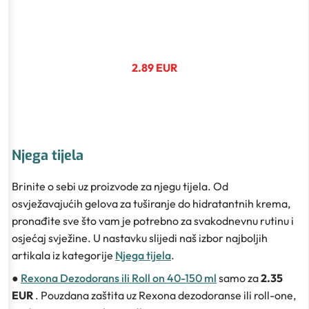
2.89 EUR
Njega tijela
Brinite o sebi uz proizvode za njegu tijela. Od
osvježavajućih gelova za tuširanje do hidratantnih krema,
pronađite sve što vam je potrebno za svakodnevnu rutinu i
osjećaj svježine. U nastavku slijedi naš izbor najboljih
artikala iz kategorije
Njega tijela
.
●
Rexona Dezodorans ili Roll on 40-150 ml
samo za
2.35
EUR
. Pouzdana zaštita uz Rexona dezodoranse ili roll-one,