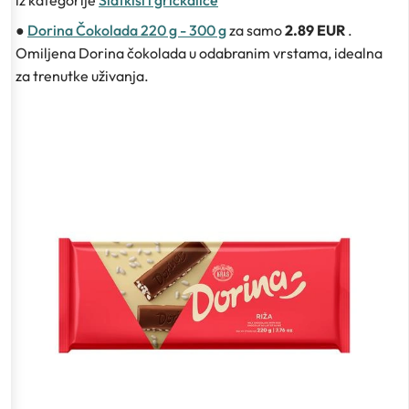
iz kategorije
Slatkiši i grickalice
●
Dorina Čokolada 220 g - 300 g
za samo
2.89 EUR
.
Omiljena Dorina čokolada u odabranim vrstama, idealna
za trenutke uživanja.