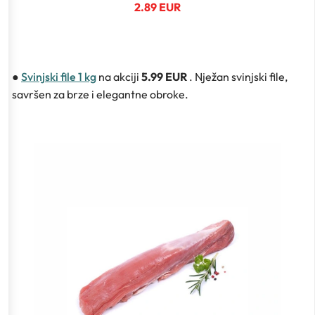
2.89 EUR
●
Svinjski file 1 kg
na akciji
5.99 EUR
. Nježan svinjski file,
savršen za brze i elegantne obroke.