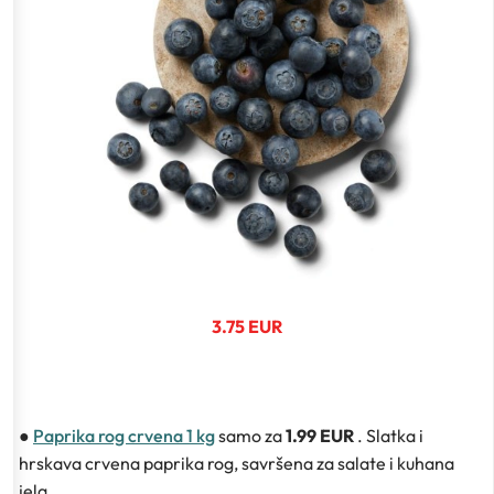
3.75 EUR
●
Paprika rog crvena 1 kg
samo za
1.99 EUR
. Slatka i
hrskava crvena paprika rog, savršena za salate i kuhana
jela.