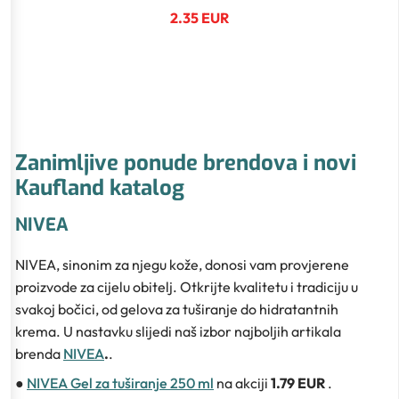
2.35 EUR
Zanimljive ponude brendova i novi
Kaufland katalog
NIVEA
NIVEA, sinonim za njegu kože, donosi vam provjerene
proizvode za cijelu obitelj. Otkrijte kvalitetu i tradiciju u
svakoj bočici, od gelova za tuširanje do hidratantnih
krema. U nastavku slijedi naš izbor najboljih artikala
brenda
NIVEA
.
.
●
NIVEA Gel za tuširanje 250 ml
na akciji
1.79 EUR
.