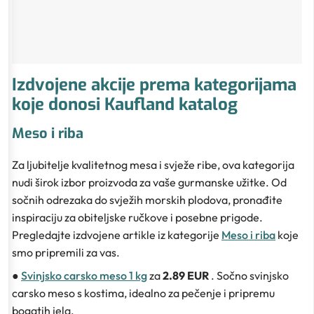
Izdvojene akcije prema kategorijama
koje donosi Kaufland katalog
Meso i riba
Za ljubitelje kvalitetnog mesa i svježe ribe, ova kategorija
nudi širok izbor proizvoda za vaše gurmanske užitke. Od
sočnih odrezaka do svježih morskih plodova, pronađite
inspiraciju za obiteljske ručkove i posebne prigode.
Pregledajte izdvojene artikle iz kategorije
Meso i riba
koje
smo pripremili za vas.
●
Svinjsko carsko meso 1 kg
za
2.89 EUR
. Sočno svinjsko
carsko meso s kostima, idealno za pečenje i pripremu
bogatih jela.