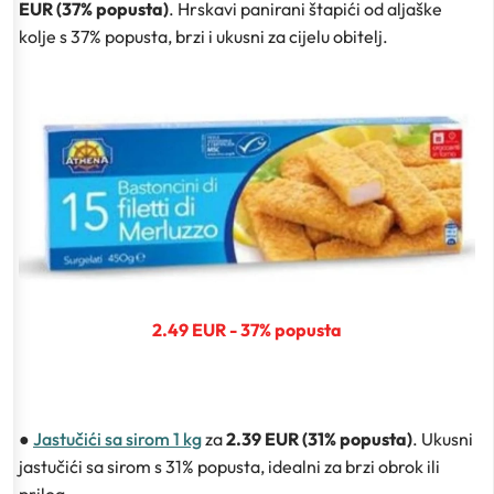
EUR (37% popusta)
. Hrskavi panirani štapići od aljaške
kolje s 37% popusta, brzi i ukusni za cijelu obitelj.
2.49 EUR - 37% popusta
●
Jastučići sa sirom 1 kg
za
2.39 EUR (31% popusta)
. Ukusni
jastučići sa sirom s 31% popusta, idealni za brzi obrok ili
prilog.