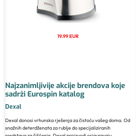
19.99 EUR
Najzanimljivije akcije brendova koje
sadrži Eurospin katalog
Dexal
Dexal donosi vrhunska rješenja za čistoću vašeg doma. Od
snažnih deterdženata za rublje do specijaliziranih
sredstava za čišćenje, Dexal proizvodi osiguravaju