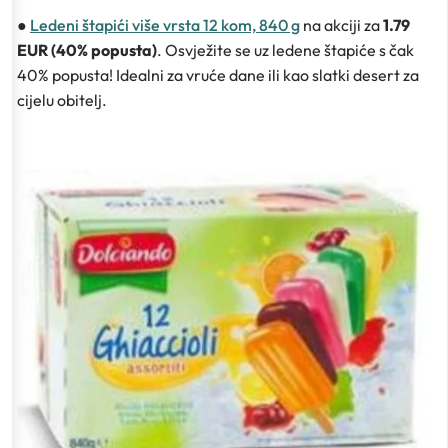
●
Ledeni štapići više vrsta 12 kom, 840 g
na akciji za
1.79
EUR (40% popusta)
. Osvježite se uz ledene štapiće s čak
40% popusta! Idealni za vruće dane ili kao slatki desert za
cijelu obitelj.