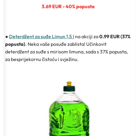
3.69 EUR - 40% popusta
●
Deterdžent za suđe Limun 1,5 l
na akciji za
0.99 EUR (37%
popusta)
. Neka vaše posuđe zablista! Učinkovit
deterdžent za suđe s mirisom limuna, sada s 37% popusta,
za besprijekornu čistoću i svježinu.