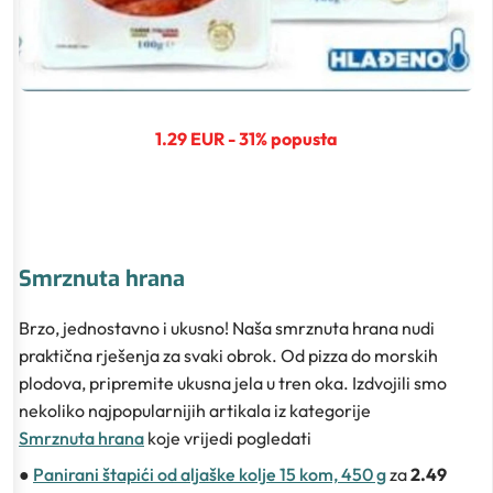
1.29 EUR - 31% popusta
Smrznuta hrana
Brzo, jednostavno i ukusno! Naša smrznuta hrana nudi
praktična rješenja za svaki obrok. Od pizza do morskih
plodova, pripremite ukusna jela u tren oka. Izdvojili smo
nekoliko najpopularnijih artikala iz kategorije
Smrznuta hrana
koje vrijedi pogledati
●
Panirani štapići od aljaške kolje 15 kom, 450 g
za
2.49