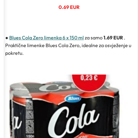
0.69 EUR
●
Blues Cola Zero limenka 6 x 150 ml
za samo
1.69 EUR
.
Praktične limenke Blues Cola Zero, idealne za osvježenje u
pokretu.