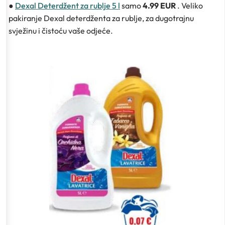
●
Dexal Deterdžent za rublje 5 l
samo
4.99 EUR
. Veliko
pakiranje Dexal deterdženta za rublje, za dugotrajnu
svježinu i čistoću vaše odjeće.