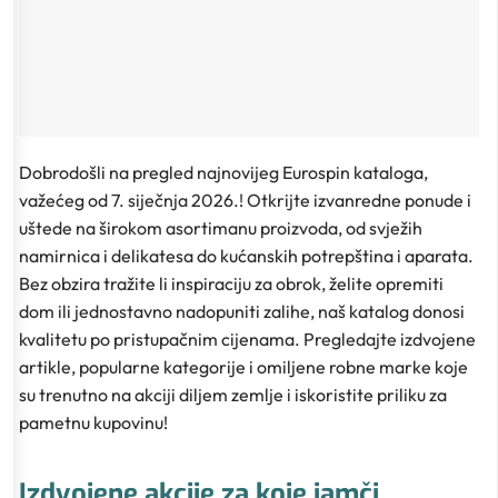
Dobrodošli na pregled najnovijeg Eurospin kataloga,
važećeg od 7. siječnja 2026.! Otkrijte izvanredne ponude i
uštede na širokom asortimanu proizvoda, od svježih
namirnica i delikatesa do kućanskih potrepština i aparata.
Bez obzira tražite li inspiraciju za obrok, želite opremiti
dom ili jednostavno nadopuniti zalihe, naš katalog donosi
kvalitetu po pristupačnim cijenama. Pregledajte izdvojene
artikle, popularne kategorije i omiljene robne marke koje
su trenutno na akciji diljem zemlje i iskoristite priliku za
pametnu kupovinu!
Izdvojene akcije za koje jamči