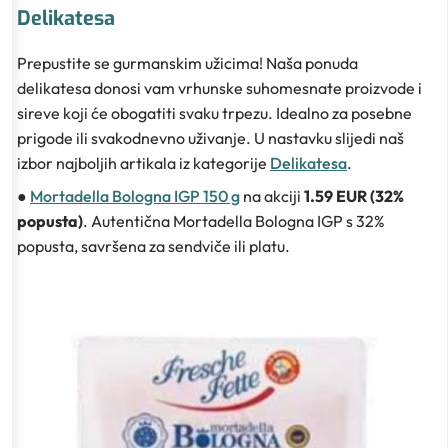
Delikatesa
Prepustite se gurmanskim užicima! Naša ponuda
delikatesa donosi vam vrhunske suhomesnate proizvode i
sireve koji će obogatiti svaku trpezu. Idealno za posebne
prigode ili svakodnevno uživanje. U nastavku slijedi naš
izbor najboljih artikala iz kategorije
Delikatesa
.
●
Mortadella Bologna IGP 150 g
na akciji
1.59 EUR (32%
popusta)
. Autentična Mortadella Bologna IGP s 32%
popusta, savršena za sendviče ili platu.