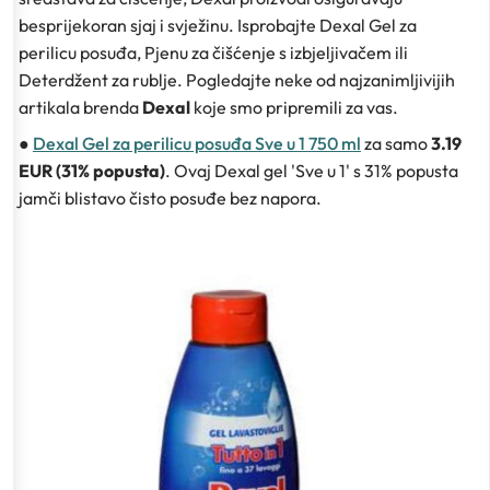
besprijekoran sjaj i svježinu. Isprobajte Dexal Gel za
perilicu posuđa, Pjenu za čišćenje s izbjeljivačem ili
Deterdžent za rublje. Pogledajte neke od najzanimljivijih
artikala brenda
Dexal
koje smo pripremili za vas.
●
Dexal Gel za perilicu posuđa Sve u 1 750 ml
za samo
3.19
EUR (31% popusta)
. Ovaj Dexal gel 'Sve u 1' s 31% popusta
jamči blistavo čisto posuđe bez napora.