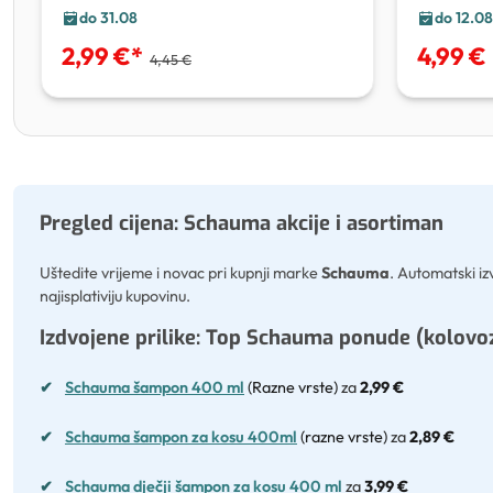
do 31.08
do 12.08
2,99 €
*
4,99 €
4,45 €
Pregled cijena: Schauma akcije i asortiman
Uštedite vrijeme i novac pri kupnji marke
Schauma
. Automatski iz
najisplativiju kupovinu.
Izdvojene prilike: Top Schauma ponude (kolovo
✔
Schauma šampon 400 ml
(Razne vrste)
za
2,99 €
✔
Schauma šampon za kosu 400ml
(razne vrste)
za
2,89 €
✔
Schauma dječji šampon za kosu 400 ml
za
3,99 €