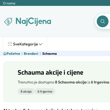
O nama
Sve
Kategorije
Početna
Brendovi
Schauma
Schauma akcije i cijene
Trenutno je dostupno
8 Schauma akcija
iz
6 trgovina
8 akcija
6 trgovina