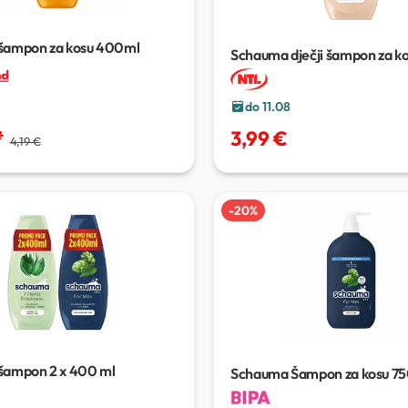
šampon za kosu
400ml
Schauma dječji šampon za k
do 11.08
3,99 €
*
4,19 €
-
20
%
šampon
2 x 400 ml
Schauma Šampon za kosu
75