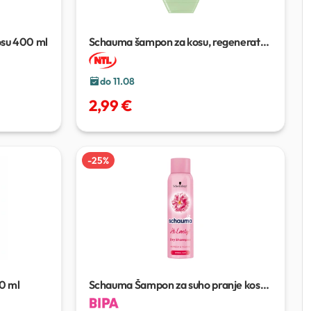
osu
400 ml
Schauma šampon za kosu, regenerator
za kosu
400 ml, 250 ml
do 11.08
2,99 €
-
25
%
0 ml
Schauma Šampon za suho pranje kose
150 ml