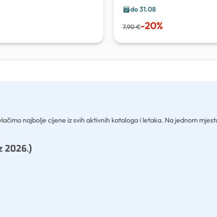
do 31.08
-
20
%
7,90 €
vlačimo najbolje cijene iz svih aktivnih kataloga i letaka. Na jednom mje
z 2026.)