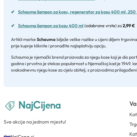
✔
Schauma šampon za kosu, regenerator za kosu 400 ml, 250
✔
Schauma šampon za kosu 400 ml
(odabrane vrste)
za
2,99 €
Artikli marke
Schauma
bilježe velike razlike u cijeni diljem trgo
prije kupnje kliknite i pronađite najisplativiju opciju.
Schauma je njemački brend proizvoda za njegu kose koji je dio port
godina i prvotno je stekao popularnost u Njemačkoj kad je 1949. l
svakodnevnu njegu kose za cijelu obitelj, s proizvodima prilagođenim
Va
Kat
Sve akcije na jednom mjestu!
Trg
Kat
NajCena.si