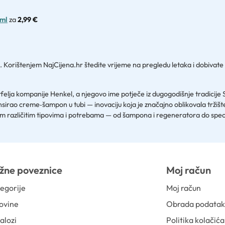
 ml
za
2,99 €
vina. Korištenjem NajCijena.hr štedite vrijeme na pregledu letaka i dobivat
felja kompanije Henkel, a njegovo ime potječe iz dugogodišnje tradicije 
ansirao creme‑šampon u tubi — inovaciju koja je značajno oblikovala trži
 različitim tipovima i potrebama — od šampona i regeneratora do specijaliz
žne poveznice
Moj račun
egorije
Moj račun
ovine
Obrada podata
alozi
Politika kolačića