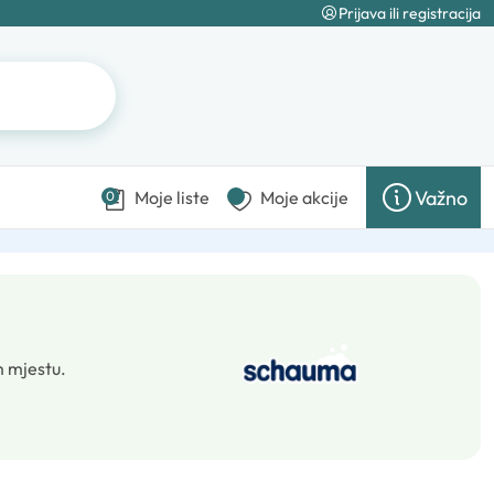
Prijava ili registracija
Važno
Moje liste
Moje akcije
0
m mjestu.