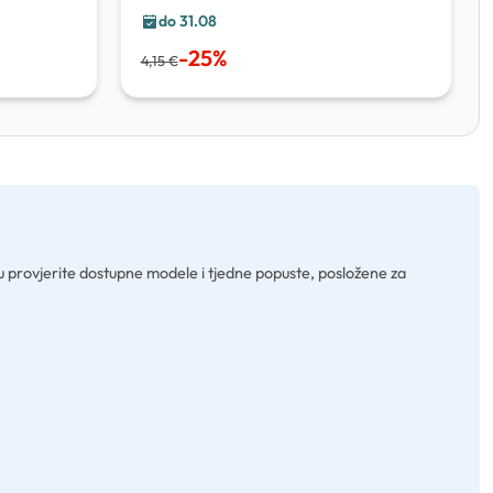
do 31.08
-
25
%
4,15 €
stu provjerite dostupne modele i tjedne popuste, posložene za