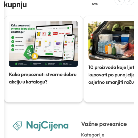
kupnju
sve
10 proizvoda koje ljeti
Kako prepoznati stvarno dobru
kupovati po punoj cijeni
akciju u katalogu?
osjetno smanjiti račun)
Važne poveznice
Kategorije