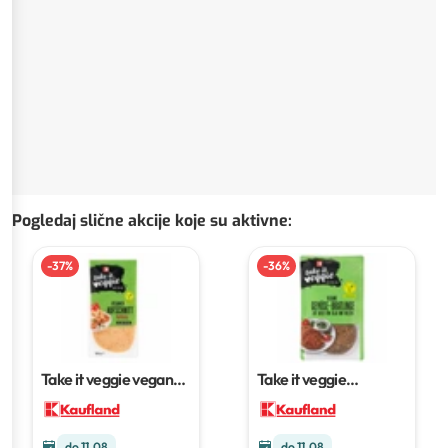
Pogledaj slične akcije koje su aktivne
:
-
37
%
-
36
%
Take it veggie veganski
Take it veggie
narezak
100 g
veganska pljeskavica
210 g
do 11.08
do 11.08