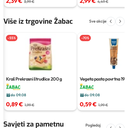
2,39 €
2,99 €
3,99 €
4,49 €
Više iz trgovine Žabac
Sve akcije
-
55
%
-
70
%
Kraš Prekrasni štrudlice
200 g
Vegeta pasta povrtna
190
do 09.08
do 09.08
0,89 €
0,59 €
1,99 €
1,99 €
Savjeti za pametnu
Pogledaj