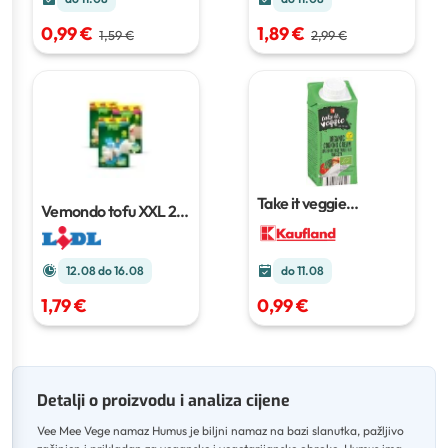
0,99 €
1,89 €
1,59 €
2,99 €
Take it veggie
Vemondo tofu XXL
2 x
pripravak od soje za
180 g
kuhanje
200 ml
12.08 do 16.08
do 11.08
1,79 €
0,99 €
Detalji o proizvodu i analiza cijene
Vee Mee Vege namaz Humus je biljni namaz na bazi slanutka, pažljivo