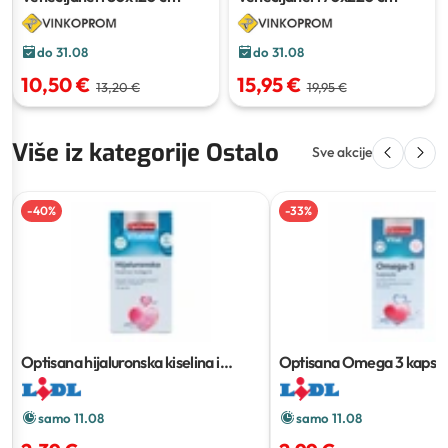
do 31.08
do 31.08
10,50 €
15,95 €
13,20 €
19,95 €
Više iz kategorije Ostalo
Sve akcije
-
40
%
-
33
%
Optisana hijaluronska kiselina i
Optisana Omega 3 kapsul
kolagen kapsule
30 kom
samo 11.08
samo 11.08