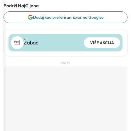
Podrži NajCijena
Dodaj kao preferirani izvor na Googleu
Žabac
VIŠE AKCIJA
OGLAS