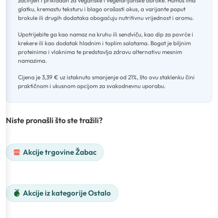
začinjen i prikladan za veganske i vegetarijanske obroke
.
Humus ima
glatku, kremastu teksturu i blago orašasti okus, a varijante poput
brokule ili drugih dodataka obogaćuju nutritivnu vrijednost i aromu
.
Upotrijebite ga kao namaz na kruhu ili sendviču, kao dip za povrće i
krekere ili kao dodatak hladnim i toplim salatama
.
Bogat je biljnim
proteinima i vlaknima te predstavlja zdravu alternativu mesnim
namazima
.
Cijena je 3,39 € uz istaknuto smanjenje od 21%, što ovu staklenku čini
praktičnom i ukusnom opcijom za svakodnevnu uporabu.
Niste pronašli što ste tražili?
Akcije trgovine Žabac
Akcije iz kategorije Ostalo