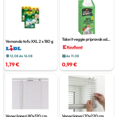
Take it veggie pripravak od
Vemondo tofu XXL
2 x 180 g
soje za kuhanje
200 ml
12.08 do 16.08
do 11.08
1,79 €
0,99 €
Venecijaneri
80x120 cm
Venecijaneri
70x220 cm