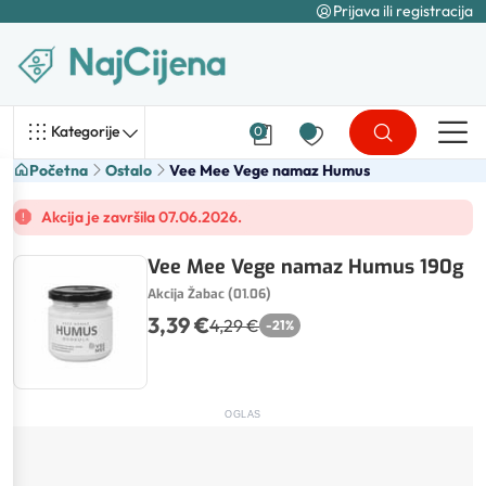
Prijava ili registracija
Kategorije
0
Početna
Ostalo
Vee Mee Vege namaz Humus
Akcija je završila 07.06.2026.
Vee Mee Vege namaz Humus 190g
Akcija Žabac (01.06)
3,39 €
4,29 €
-
21
%
OGLAS