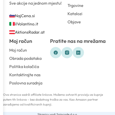
Sve akcije na jednom mjestu!
Trgovine
Katalozi
NajCena.si
Objave
ilVolantino.it
AktionsRadar.at
Moj račun
Pratite nas na mrežama
Moj račun
Obrada podataka
Politika kolačića
Kontaktirajte nas
Poslovna suradnja
Ova stranica sadrži affiliate linkove. Možemo ostvariti proviziju za kupnje
putem tih linkova – bez dodatnog troška za vas. Kao Amazon partner
zarađujemo od kvalificiranih kupnji.
Stranicu vodi Spincode d.o.o.