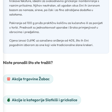
hrskave teksture, idealni za svakodnevno grickanje i kombiniranje s
raznim prilozima
.
Njihov neutralan, ali ugodan okus čini ih izvrsnom
bazom za namaze, sireve, pa čak i za fino zdrobljene dodatke u
salatama
.
Pakiranje od 100 g pruža praktičnu količinu za kućanstvo ili za ponijeti
u torbi
.
Prednosti su jednostavnost uporabe i široka primjenjivost u
obrocima i predjelima
.
Cijena iznosi 0,69€ uz označeno sniženje od 40%, što ih čini
pogodnim izborom za one koji vole tradicionalne slane krekeri.
Niste pronašli što ste tražili?
Akcije trgovine Žabac
Akcije iz kategorije Slatkiši i grickalice