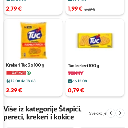
2,79 €
1,99 €
2,29 €
Krekeri Tuc
3 x 100 g
Tuc krekeri
100 g
12.08 do 18.08
do 12.08
2,29 €
0,79 €
Više iz kategorije Štapići,
Sve akcije
pereci, krekeri i kokice