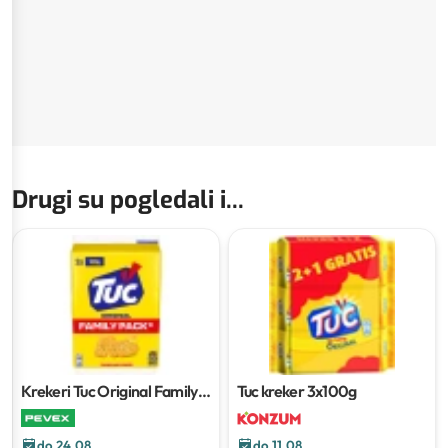
Drugi su pogledali i...
Krekeri Tuc Original Family
Tuc kreker
3x100g
Pack
300 g
do 24.08
do 11.08