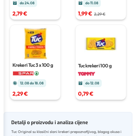
do 24.08
do 11.08
2,79 €
1,99 €
2,29 €
Krekeri Tuc
3 x 100 g
Tuc krekeri
100 g
12.08 do 18.08
do 12.08
2,29 €
0,79 €
Detalji o proizvodu i analiza cijene
Tuc Original su klasični slani krekeri prepoznatljivog, blagog okusa i