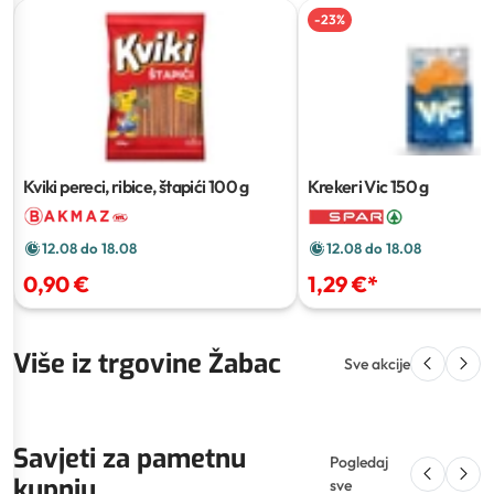
-
23
%
Kviki pereci, ribice, štapići
100 g
Krekeri Vic
150 g
12.08 do 18.08
12.08 do 18.08
0,90 €
1,29 €
*
Više iz trgovine Žabac
Sve akcije
Savjeti za pametnu
Pogledaj
kupnju
sve