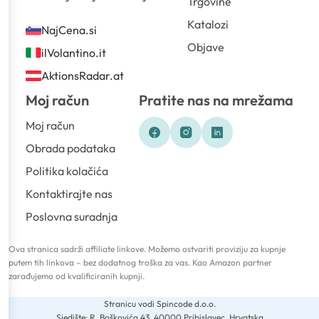
Trgovine
Katalozi
NajCena.si
Objave
ilVolantino.it
AktionsRadar.at
Moj račun
Pratite nas na mrežama
Moj račun
Obrada podataka
Politika kolačića
Kontaktirajte nas
Poslovna suradnja
Ova stranica sadrži affiliate linkove. Možemo ostvariti proviziju za kupnje
putem tih linkova – bez dodatnog troška za vas. Kao Amazon partner
zarađujemo od kvalificiranih kupnji.
Stranicu vodi Spincode d.o.o.
Sjedište: R. Boškovića 43, 40000 Pribislavec, Hrvatska