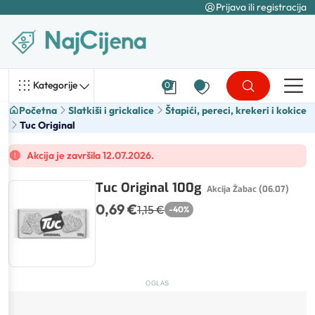
Prijava ili registracija
Kategorije
0
Početna
Slatkiši i grickalice
Štapići, pereci, krekeri i kokice
Tuc Original
Akcija je završila 12.07.2026.
Tuc Original 100g
Akcija Žabac (06.07)
0,69 €
1,15 €
-
40
%
OGLAS