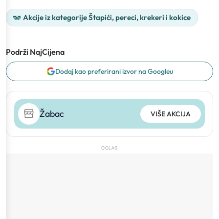
Akcije iz kategorije Štapići, pereci, krekeri i kokice
Podrži NajCijena
Dodaj kao preferirani izvor na Googleu
Žabac
VIŠE AKCIJA
OGLAS