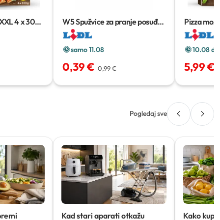
 XXL
4 x 300
W5 Spužvice za pranje posuđa
Pizza mozz
10 kom
samo 11.08
10.08 do
0,39 €
5,99 €
0,99 €
Pogledaj sve
premi
Kad stari aparati otkažu
Kako kupov