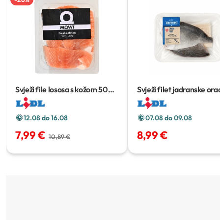
Svježi file lososa s kožom
500
Svježi filet jadranske ora
g
300 g
12.08 do 16.08
07.08 do 09.08
7,99 €
8,99 €
10,89 €