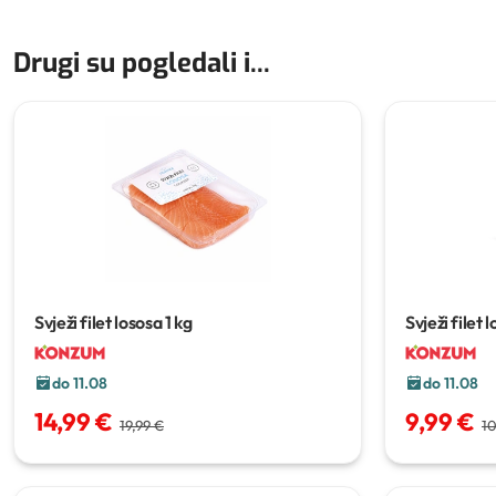
Drugi su pogledali i...
Svježi filet lososa
1 kg
Svježi filet 
do 11.08
do 11.08
14,99 €
9,99 €
19,99 €
10