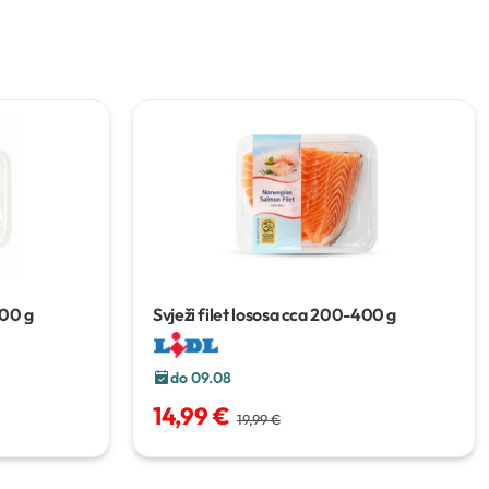
00 g
Svježi filet lososa
cca 200-400 g
do 09.08
14,99 €
19,99 €