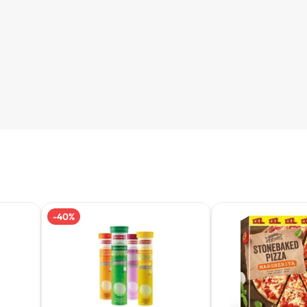
-
40
%