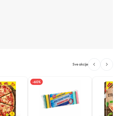
Sve akcije
-
60
%