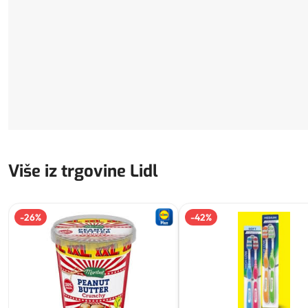
Više iz trgovine Lidl
-
26
%
-
42
%