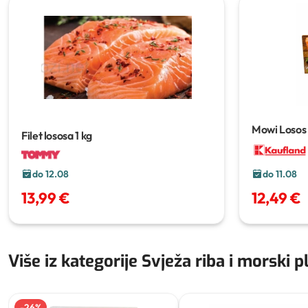
Mowi Losos 
Filet lososa
1 kg
do 12.08
do 11.08
13,99 €
12,49 €
Više iz kategorije Svježa riba i morski 
-
26
%