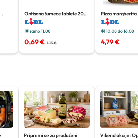
Optisana šumeće tablete
20
Pizza margherita
komada
g
samo 11.08
10.08 do 16.08
0,69 €
4,79 €
1,15 €
e
Pripremi se za produženi
Vikend akcije: O