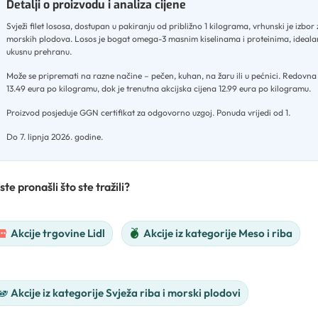
Detalji o proizvodu i analiza cijene
Svježi filet lososa, dostupan u pakiranju od približno 1 kilograma, vrhunski je izbor z
morskih plodova
.
Losos je bogat omega-3 masnim kiselinama i proteinima, idealan
ukusnu prehranu
.
Može se pripremati na razne načine – pečen, kuhan, na žaru ili u pećnici
.
Redovna c
13.49 eura po kilogramu, dok je trenutna akcijska cijena 12.99 eura po kilogramu
.
Proizvod posjeduje GGN certifikat za odgovorno uzgoj
.
Ponuda vrijedi od 1
.
Do 7. lipnja 2026. godine.
ste pronašli što ste tražili?
Akcije trgovine Lidl
Akcije iz kategorije Meso i riba
Akcije iz kategorije Svježa riba i morski plodovi