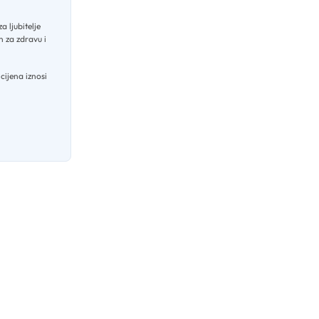
a ljubitelje
 za zdravu i
ijena iznosi