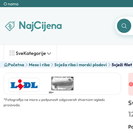
O nama
Sve
Kategorije
Početna
Meso i riba
Svježa riba i morski plodovi
Svježi filet
*
Fotografija ne mora u potpunosti odgovarati stvarnom izgledu
S
proizvoda.
1
Po