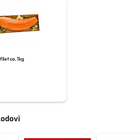
filet
ca. 1kg
plodovi