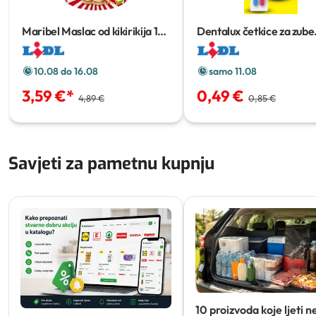
Maribel Maslac od kikirikija
1
Dentalux četkice za zube
kg
classic
2 kom
10.08 do 16.08
samo 11.08
3,59 €
*
0,49 €
4,89 €
0,85 €
Savjeti za pametnu kupnju
10 proizvoda koje ljeti n