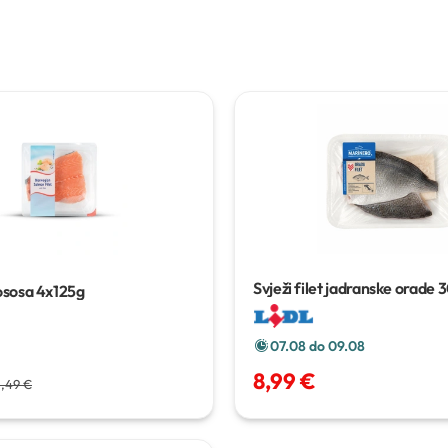
Svježi filet jadranske orade
3
lososa
4x125g
07.08 do 09.08
8,99 €
,49 €