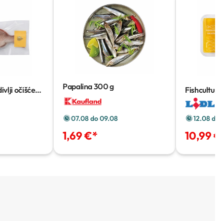
Papalina
300 g
ivlji očišćeni
Fishcultura
12.08 do
07.08 do 09.08
10,99 
1,69 €
*