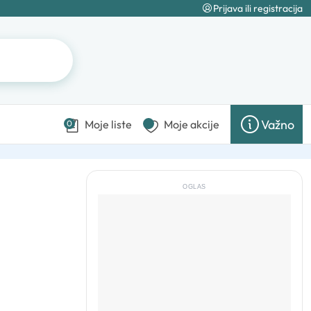
Prijava ili registracija
Važno
Moje liste
Moje akcije
0
OGLAS