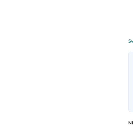
Sv
Ni