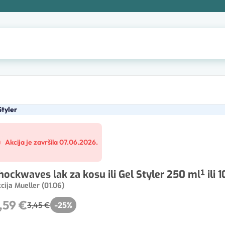
Styler
Akcija je završila 07.06.2026.
hockwaves lak za kosu ili Gel Styler 250 ml¹ ili 
cija Mueller (01.06)
,59 €
3,45 €
-
25
%