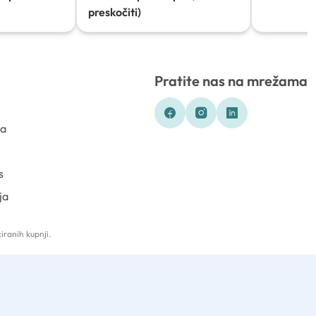
preskočiti)
Pratite nas na mrežama
ka
s
ja
iranih kupnji.