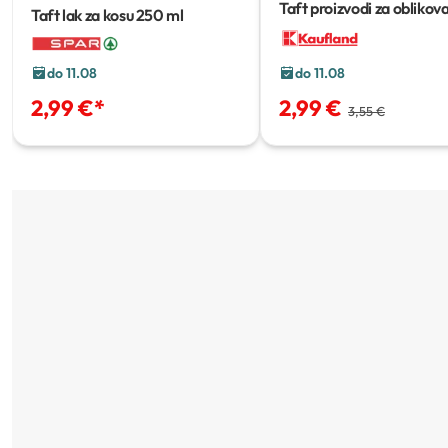
Taft proizvodi za oblikov
Taft lak za kosu
250 ml
kose
75–250 ml
do 11.08
do 11.08
2,99 €
*
2,99 €
3,55 €