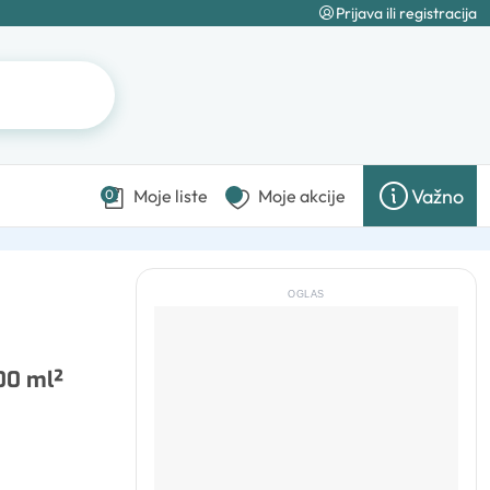
Prijava ili registracija
Važno
Moje liste
Moje akcije
0
OGLAS
100 ml²