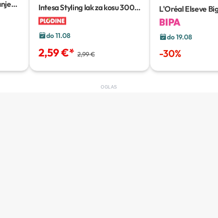
anje
Intesa Styling lak za kosu
300
L'Oréal Elseve Bi
ml
Refreshing Volum
do 11.08
do 19.08
2,59 €
*
-
30
%
2,99 €
OGLAS