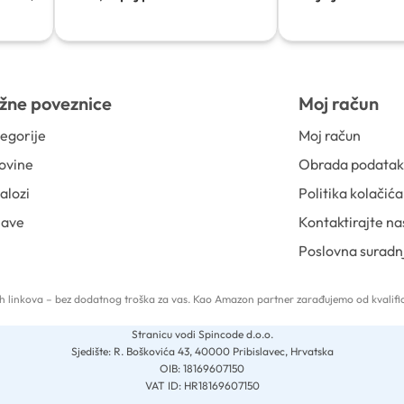
žne poveznice
Moj račun
egorije
Moj račun
ovine
Obrada podata
alozi
Politika kolačića
jave
Kontaktirajte na
Poslovna suradn
 tih linkova – bez dodatnog troška za vas. Kao Amazon partner zarađujemo od kvalific
Stranicu vodi Spincode d.o.o.
Sjedište: R. Boškovića 43, 40000 Pribislavec, Hrvatska
OIB: 18169607150
VAT ID: HR18169607150