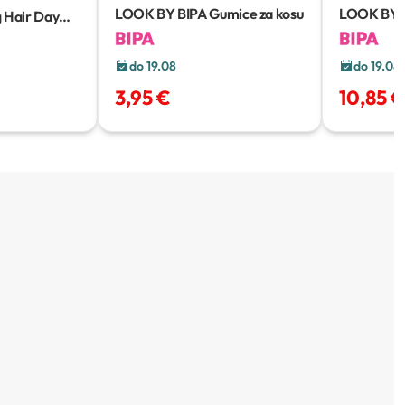
LOOK BY BIPA Gumice za kosu
LOOK BY B
g Hair Day
e Spray
do 19.08
do 19.08
3,95 €
10,85 €