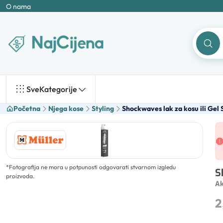
O nama
Sve
Kategorije
Početna
Njega kose
Styling
Shockwaves lak za kosu ili Gel 
*
Fotografija ne mora u potpunosti odgovarati stvarnom izgledu
S
proizvoda.
Ak
2