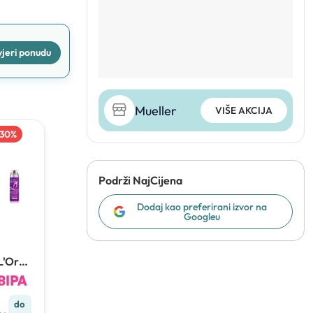
jeri ponudu
Mueller
VIŠE AKCIJA
30
%
Podrži NajCijena
Dodaj kao preferirani izvor na
Googleu
L'Oréa
Elseve
Big
do
Hair