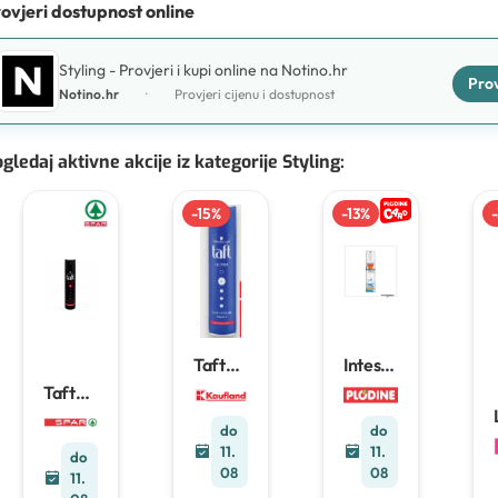
ovjeri dostupnost online
Styling - Provjeri i kupi online na Notino.hr
Prov
Notino.hr
·
Provjeri cijenu i dostupnost
gledaj aktivne akcije iz kategorije Styling
:
-
15
%
-
13
%
-
Intesa
Taft
Styling
proizv
Taft
lak za
odi za
lak za
kosu
oblikov
kosu
do
do
l
300
anje
250 ml
11.
11.
do
ml
kose
08
08
75–
11.
250 ml