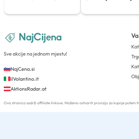
Va
Kat
Sve akcije na jednom mjestu!
Trg
Kat
NajCena.si
Ob
ilVolantino.it
AktionsRadar.at
Ova stranica sadrži affiliate linkove. Možemo ostvariti proviziju za kupnje putem