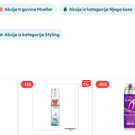
Akcije trgovine Mueller
Akcije iz kategorije Njega kose
Akcije iz kategorije Styling
-
13
%
-
30
%