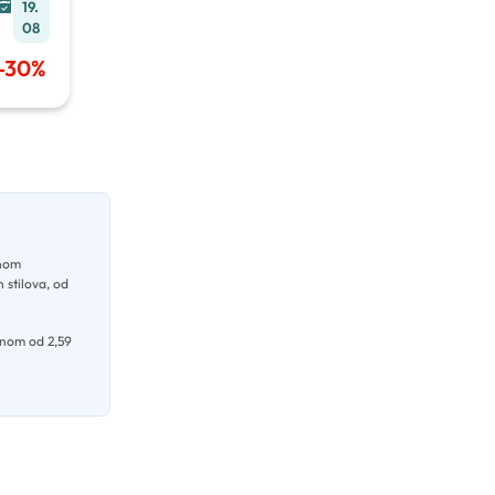
19.
Day
08
Refres
hing
-
30
%
Volum
e
Spray
žnom
h stilova, od
jenom od 2,59