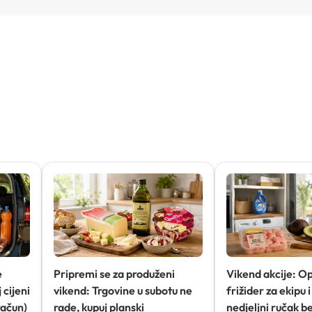
e
Pripremi se za produženi
Vikend akcije: O
 cijeni
vikend: Trgovine u subotu ne
frižider za ekipu i 
račun)
rade, kupuj planski
nedjeljni ručak b