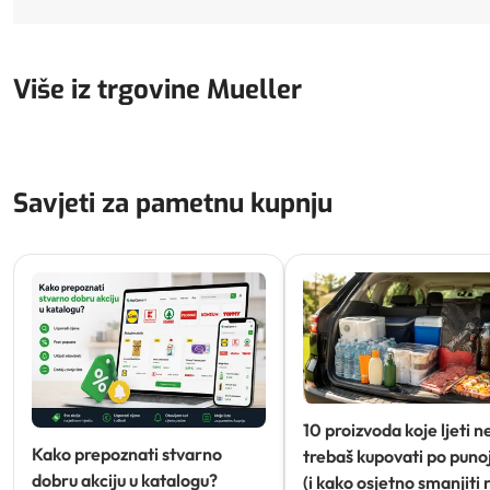
Više iz trgovine Mueller
Savjeti za pametnu kupnju
10 proizvoda koje ljeti n
Kako prepoznati stvarno
trebaš kupovati po punoj
dobru akciju u katalogu?
(i kako osjetno smanjiti 