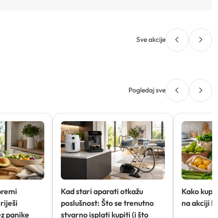
Sve akcije
Pogledaj sve
premi
Kad stari aparati otkažu
Kako kupov
riješi
poslušnost: Što se trenutno
na akciji 
ez panike
stvarno isplati kupiti (i što