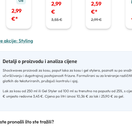
08
2,99
2,59
2,99
€
€
*
€
*
3,55 €
2,99 €
e akcije:
Styling
Detalji o proizvodu i analiza cijene
Shockwaves proizvodi za kosu, poput laka za kosu i gel stylera, poznati su po sna
učvršćivanju i dugotrajnoj postojanosti frizure
.
Formulirani su za kreiranje različiti
glatkih do teksturiranih, pružajući kontrolu i sjaj
.
Lak za kosu od 250 ml ili Gel Styler od 100 ml su trenutno na popustu od 25%, s ci
€ umjesto redovne 3,45 €
.
Cijena po litri iznosi 10,36 € za lak i 25,90 € za gel.
ste pronašli što ste tražili?