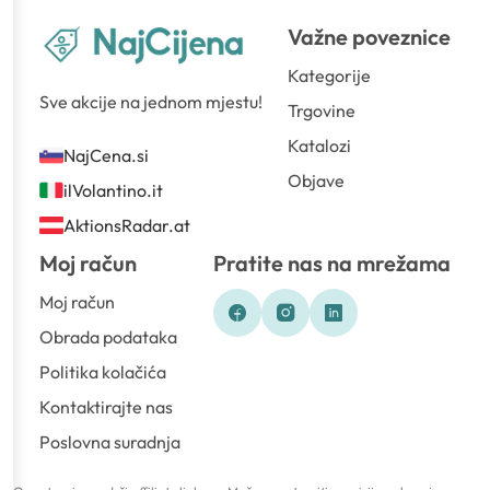
Važne poveznice
Kategorije
Sve akcije na jednom mjestu!
Trgovine
Katalozi
NajCena.si
Objave
ilVolantino.it
AktionsRadar.at
Moj račun
Pratite nas na mrežama
Moj račun
Obrada podataka
Politika kolačića
Kontaktirajte nas
Poslovna suradnja