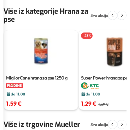
Više iz kategorije Hrana za
Sve akcije
pse
-
23
%
MigliorCane hrana za pse
1250 g
Super Power hrana za pse
do 11.08
do 11.08
1,59 €
1,29 €
1,69 €
Više iz trgovine Mueller
Sve akcije