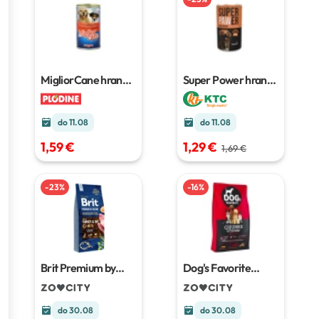
MigliorCane hrana
Super Power hrana
za pse
1250 g
za pse
1240 g
do 11.08
do 11.08
1,59 €
1,29 €
1,69 €
-
23
%
-
16
%
Brit Premium by
Dog's Favorite
Nature Light
15 kg
Chunks with Beef
15
kg
do 30.08
do 30.08