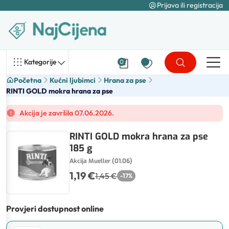
Prijava ili registracija
Kategorije
0
Početna
Kućni ljubimci
Hrana za pse
RINTI GOLD mokra hrana za pse
Akcija je završila 07.06.2026.
RINTI GOLD mokra hrana za pse
185 g
Akcija Mueller (01.06)
1,19 €
1,45 €
-
17
%
Provjeri dostupnost online