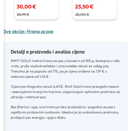
30,00 €
23,50 €
38,99 €
28,00 €
Sve akcije:
Hrana za pse
Detalji o proizvodu i analiza cijene
RINTI GOLD mokra hrana za pse u konzervi od 185 g, dostupna u više
vrsta, pruža visokokvalitetan i uravnotežen obrok za vašeg psa
.
Trenutno je na popustu od 17%, pa je cijena snižena na 1,19 € s
redovne cijene od 1,45 €
.
Cijena po kilogramu iznosi 6,43 €
.
Rinti Gold hrana je bogata mesom
i esencijalnim hranjivim tvarima, osiguravajući optimalnu prehranu za
zdravlje i vitalnost psa
.
Bez žitarica i soje, ova hrana je lako probavljiva i pogodna za pse s
osjetljivim probavnim sustavom
.
Idealna je za svakodnevnu prehranu,
pružajući psu energiju i sjajnu dlaku.