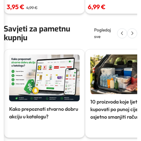
3,95 €
6,99 €
4,99 €
Savjeti za pametnu
Pogledaj
kupnju
sve
10 proizvoda koje ljeti
Kako prepoznati stvarno dobru
kupovati po punoj cijeni
akciju u katalogu?
osjetno smanjiti račun)