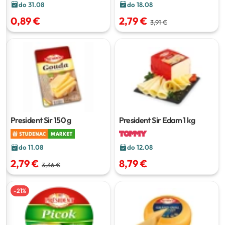
do 18.08
do 31.08
2,79 €
0,89 €
3,91 €
President Sir Edam
1 kg
President Sir
150 g
do 11.08
do 12.08
2,79 €
8,79 €
3,36 €
-
21
%