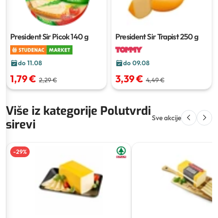
President Sir Trapist
250 g
President Sir Picok
140 g
do 11.08
do 09.08
1,79 €
3,39 €
2,29 €
4,49 €
Više iz kategorije Polutvrdi
Sve akcije
sirevi
-
29
%