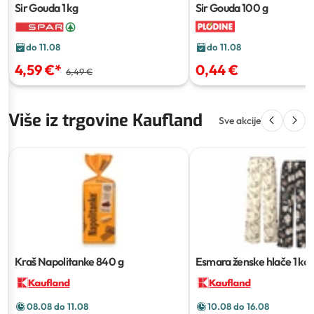
Sir Gouda
1 kg
Sir Gouda
100 g
do 11.08
do 11.08
4,59 €
*
0,44 €
6,49 €
Više iz trgovine Kaufland
Sve akcije
Kraš Napolitanke
840 g
Esmara ženske hlače
1 ko
08.08 do 11.08
10.08 do 16.08