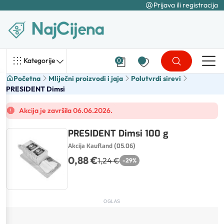
Prijava ili registracija
Kategorije
0
Početna
Mliječni proizvodi i jaja
Polutvrdi sirevi
PRESIDENT Dimsi
Akcija je završila 06.06.2026.
PRESIDENT Dimsi 100 g
Akcija Kaufland (05.06)
0,88 €
1,24 €
-
29
%
OGLAS