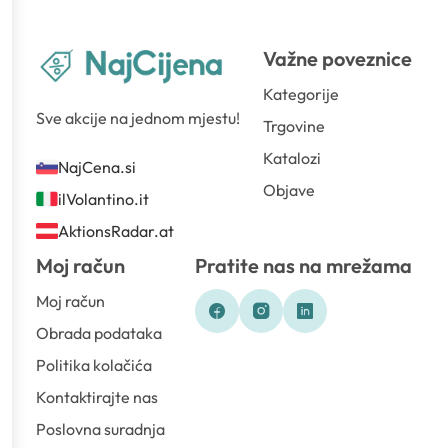
Važne poveznice
Kategorije
Sve akcije na jednom mjestu!
Trgovine
Katalozi
NajCena.si
Objave
ilVolantino.it
AktionsRadar.at
Moj račun
Pratite nas na mrežama
Moj račun
Obrada podataka
Politika kolačića
Kontaktirajte nas
Poslovna suradnja