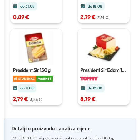
do 18.08
do 31.08
2,79 €
0,89 €
3,91 €
President Sir Edam
1
President Sir
150 g
kg
do 11.08
do 12.08
2,79 €
8,79 €
3,36 €
Detalji o proizvodu i analiza cijene
PRESIDENT Dimsi polutvrdi sir, pakiran u pakiranju od 100 g,