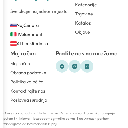
Kategorije
Sve akcije na jednom mjestu!
Trgovine
Katalozi
NajCena.si
Objave
ilVolantino.it
AktionsRadar.at
Moj račun
Pratite nas na mrežama
Moj račun
Obrada podataka
Politika kolačića
Kontaktirajte nas
Poslovna suradnja
Ova stranica sadrži affiliate linkove. Možemo ostvariti proviziju za kupnje
putem tih linkova – bez dodatnog troška za vas. Kao Amazon partner
zarađujemo od kvalificiranih kupnji.