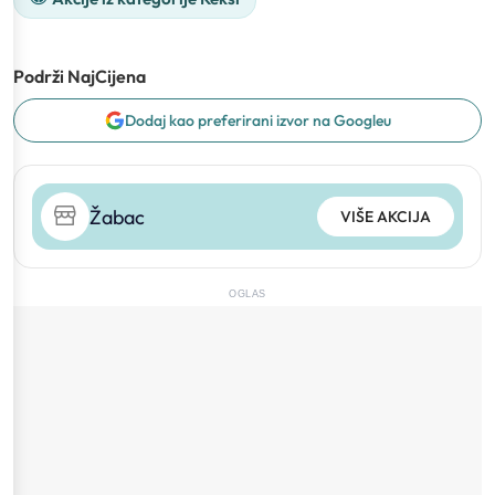
Podrži NajCijena
Dodaj kao preferirani izvor na Googleu
Žabac
VIŠE AKCIJA
OGLAS