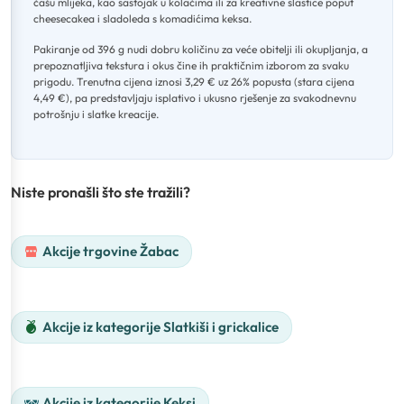
čašu mlijeka, kao sastojak u kolačima ili za kreativne slastice poput
cheesecakea i sladoleda s komadićima keksa
.
Pakiranje od 396 g nudi dobru količinu za veće obitelji ili okupljanja, a
prepoznatljiva tekstura i okus čine ih praktičnim izborom za svaku
prigodu
.
Trenutna cijena iznosi 3,29 € uz 26% popusta (stara cijena
4,49 €), pa predstavljaju isplativo i ukusno rješenje za svakodnevnu
potrošnju i slatke kreacije.
Niste pronašli što ste tražili?
Akcije trgovine Žabac
Akcije iz kategorije Slatkiši i grickalice
Akcije iz kategorije Keksi