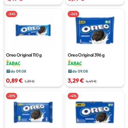
-
34
%
-
26
%
Oreo Original
110 g
Oreo Original
396 g
do 09.08
do 09.08
0,89 €
3,29 €
1,39 €
4,49 €
-
39
%
-
41
%