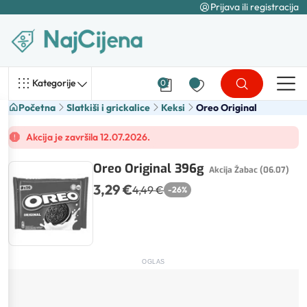
Prijava ili registracija
Kategorije
0
Početna
Slatkiši i grickalice
Keksi
Oreo Original
Akcija je završila 12.07.2026.
Oreo Original 396g
Akcija Žabac (06.07)
3,29 €
4,49 €
-
26
%
OGLAS