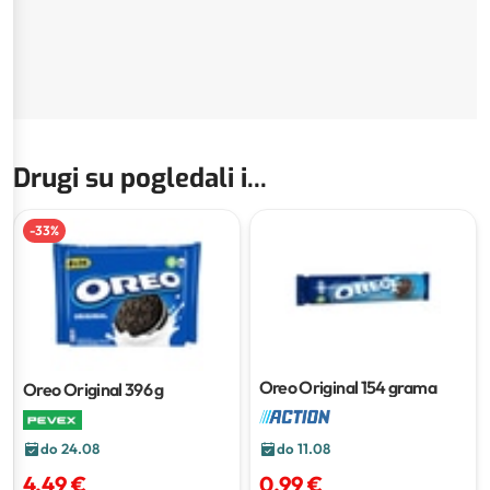
Drugi su pogledali i...
-
33
%
Oreo Original
154 grama
Oreo Original
396 g
do 24.08
do 11.08
4,49 €
0,99 €