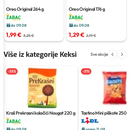
Oreo Original
264 g
Oreo Original
176 g
do 09.08
do 09.08
1,99 €
1,29 €
3,25 €
2,19 €
Više iz kategorije Keksi
Sve akcije
-
55
%
-
31
%
Kraš Prekrasni kolačići Nougat
220 g
Tastino Mini piškote
250 g
do 09.08
samo 11.08