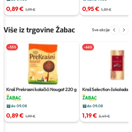
0,89 €
0,95 €
1,99 €
1,39 €
Više iz trgovine Žabac
Sve akcije
-
55
%
-
66
%
Kraš Prekrasni kolačići Nougat
220 g
Kraš Selection čokolada G
g
do 09.08
do 09.08
0,89 €
1,19 €
1,99 €
3,49 €