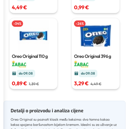
4,49 €
0,99 €
-
34
%
-
26
%
Oreo Original
110 g
Oreo Original
396 g
do 09.08
do 09.08
0,89 €
3,29 €
1,39 €
4,49 €
Detalji o proizvodu i analiza cijene
Oreo Original su poznati klasik među keksima: dva tamna kakao
keksa spojena baršunastom bijelom kremom
.
Idealni su za uživanje uz