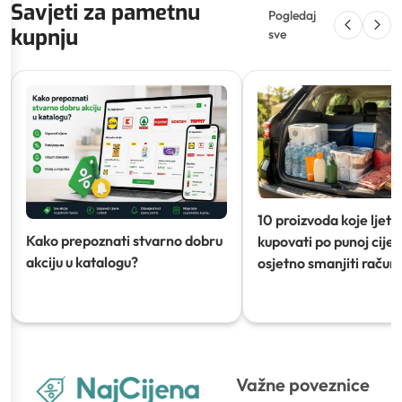
Savjeti za pametnu
Pogledaj
kupnju
sve
10 proizvoda koje ljeti
Kako prepoznati stvarno dobru
kupovati po punoj cijeni
akciju u katalogu?
osjetno smanjiti račun)
Važne poveznice