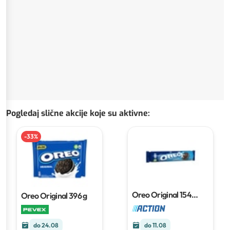
Pogledaj slične akcije koje su aktivne
:
-
33
%
Oreo Original
154
Oreo Original
396 g
grama
do 24.08
do 11.08