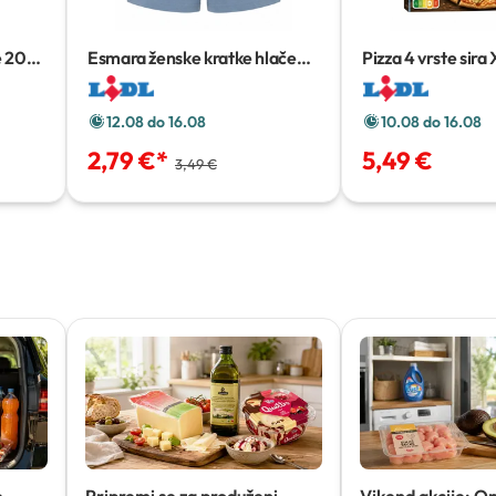
e
20
Esmara ženske kratke hlače
Pizza 4 vrste sira
Komad
12.08 do 16.08
10.08 do 16.08
2,79 €
*
5,49 €
3,49 €
e
Pripremi se za produženi
Vikend akcije: O