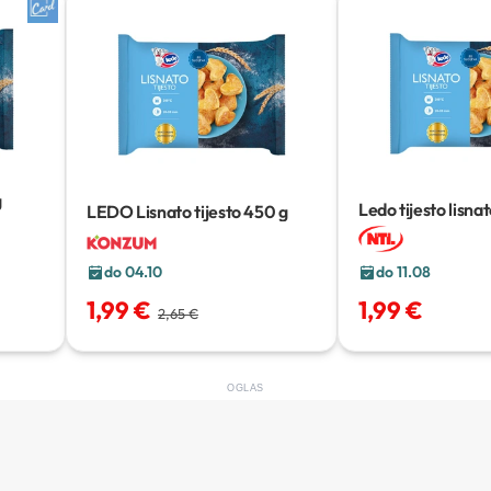
g
Ledo tijesto lisna
LEDO Lisnato tijesto
450 g
do 11.08
do 04.10
1,99 €
1,99 €
2,65 €
OGLAS