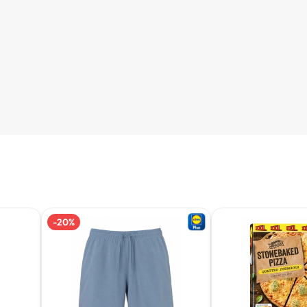
-
20
%