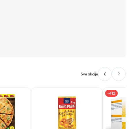
Sve akcije
-
41
%