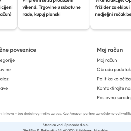
 cijeni
vikend: Trgovine u subotu ne
frižider za ekipu i 
račun)
rade, kupuj planski
nedjeljni ručak b
žne poveznice
Moj račun
egorije
Moj račun
ovine
Obrada podata
alozi
Politika kolačića
jave
Kontaktirajte na
Poslovna suradn
 tih linkova – bez dodatnog troška za vas. Kao Amazon partner zarađujemo od kvalific
Stranicu vodi Spincode d.o.o.
Sjedište: R. Boškovića 43, 40000 Pribislavec, Hrvatska