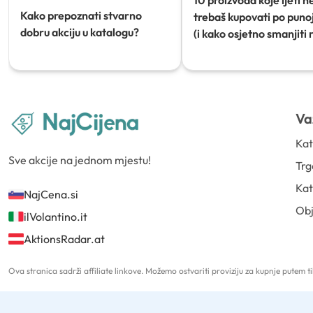
Kako prepoznati stvarno
trebaš kupovati po punoj
dobru akciju u katalogu?
(i kako osjetno smanjiti 
Va
Kat
Sve akcije na jednom mjestu!
Trg
Kat
NajCena.si
Ob
ilVolantino.it
AktionsRadar.at
Ova stranica sadrži affiliate linkove. Možemo ostvariti proviziju za kupnje putem