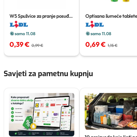
W5 Spužvice za pranje posuđa
Optisana šumeće tablet
10 kom
komada
samo 11.08
samo 11.08
0,39 €
0,69 €
0,99 €
1,15 €
Savjeti za pametnu kupnju
10 proizvoda koje ljeti n