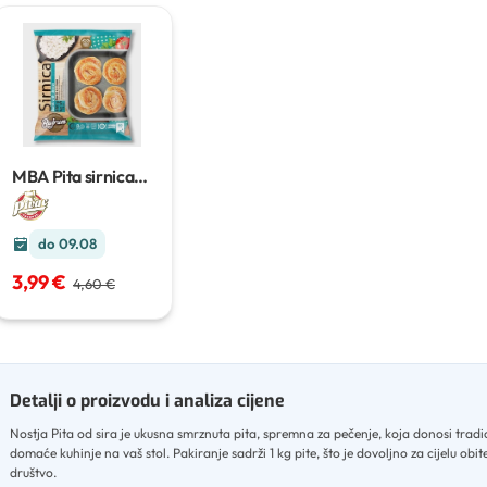
MBA Pita sirnica
880g
do 09.08
3,99 €
4,60 €
Detalji o proizvodu i analiza cijene
Nostja Pita od sira je ukusna smrznuta pita, spremna za pečenje, koja donosi tradi
domaće kuhinje na vaš stol
.
Pakiranje sadrži 1 kg pite, što je dovoljno za cijelu obitel
društvo
.