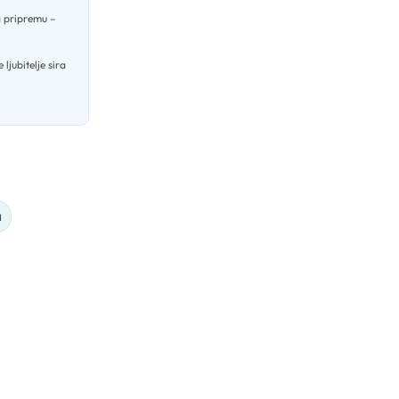
a pripremu –
 ljubitelje sira
a