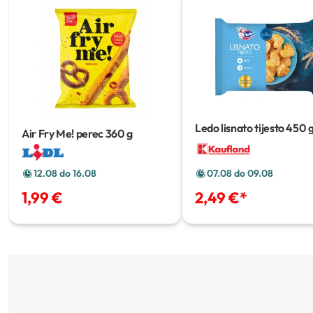
Ledo lisnato tijesto
450 
Air Fry Me! perec
360 g
12.08 do 16.08
07.08 do 09.08
1,99 €
2,49 €
*