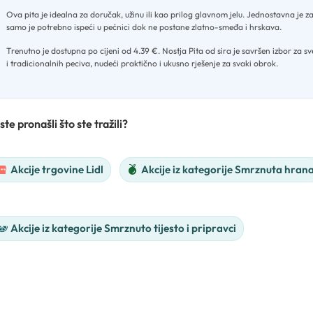
Ova pita je idealna za doručak, užinu ili kao prilog glavnom jelu
.
Jednostavna je z
samo je potrebno ispeći u pećnici dok ne postane zlatno-smeđa i hrskava
.
Trenutno je dostupna po cijeni od 4.39 €
.
Nostja Pita od sira je savršen izbor za sve
i tradicionalnih peciva, nudeći praktično i ukusno rješenje za svaki obrok.
ste pronašli što ste tražili?
Akcije trgovine Lidl
Akcije iz kategorije Smrznuta hran
Akcije iz kategorije Smrznuto tijesto i pripravci