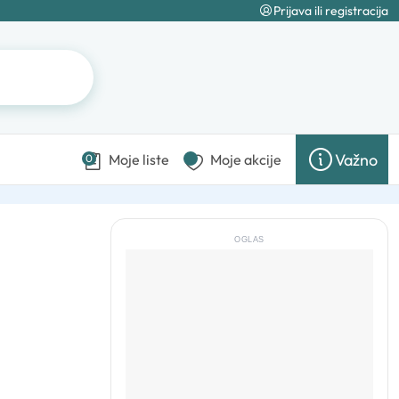
Prijava ili registracija
Važno
Moje liste
Moje akcije
0
OGLAS