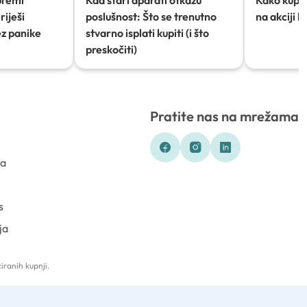
riješi
poslušnost: Što se trenutno
na akciji 
ez panike
stvarno isplati kupiti (i što
preskočiti)
Pratite nas na mrežama
ka
s
ja
iranih kupnji.