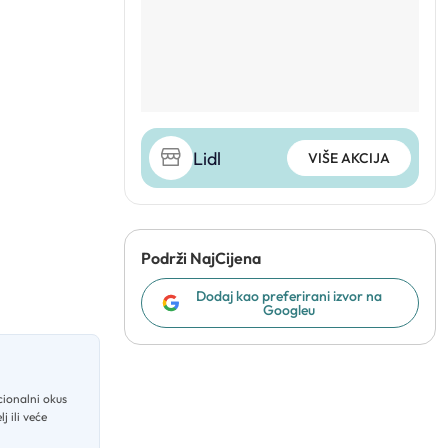
Lidl
VIŠE AKCIJA
Podrži NajCijena
Dodaj kao preferirani izvor na
Googleu
cionalni okus
j ili veće