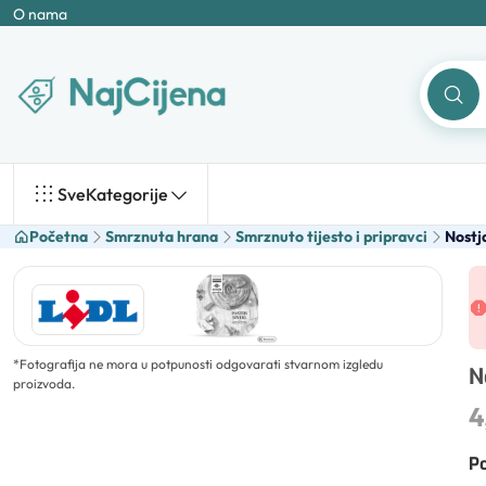
O nama
Sve
Kategorije
Početna
Smrznuta hrana
Smrznuto tijesto i pripravci
Nostja
*
Fotografija ne mora u potpunosti odgovarati stvarnom izgledu
N
proizvoda.
4
Po