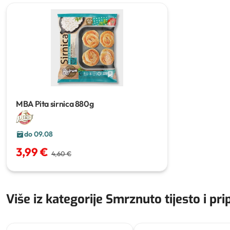
MBA Pita sirnica
880g
do 09.08
3,99 €
4,60 €
Više iz kategorije Smrznuto tijesto i pri