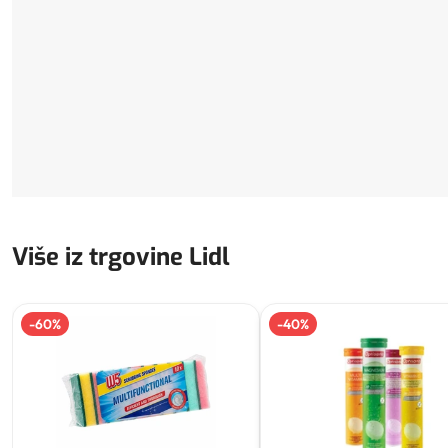
Više iz trgovine Lidl
-
60
%
-
40
%