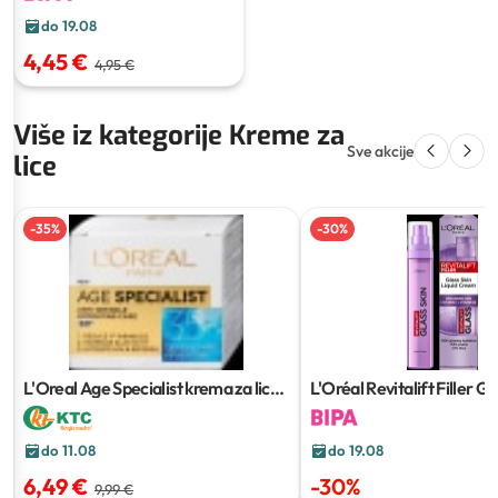
do 19.08
4,45 €
4,95 €
Više iz kategorije Kreme za
Sve akcije
lice
-
35
%
-
30
%
L'Oreal Age Specialist krema za lice
L'Oréal Revitalift Filler Gl
50 ml
Liquid Cream
do 11.08
do 19.08
6,49 €
-
30
%
9,99 €