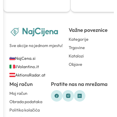
Važne poveznice
Kategorije
Sve akcije na jednom mjestu!
Trgovine
Katalozi
NajCena.si
Objave
ilVolantino.it
AktionsRadar.at
Moj račun
Pratite nas na mrežama
Moj račun
Obrada podataka
Politika kolačića