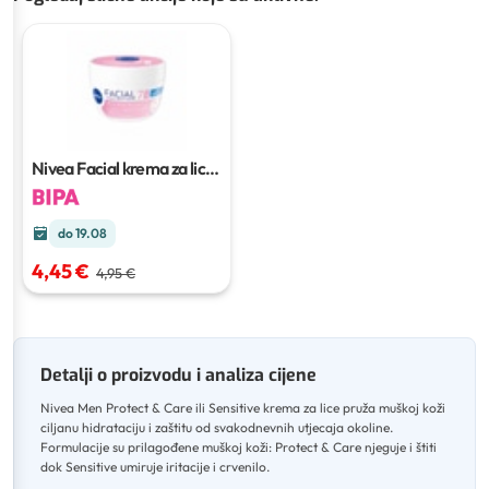
Nivea Facial krema za lice
100 ml
do 19.08
4,45 €
4,95 €
Detalji o proizvodu i analiza cijene
Nivea Men Protect & Care ili Sensitive krema za lice pruža muškoj koži
ciljanu hidrataciju i zaštitu od svakodnevnih utjecaja okoline
.
Formulacije su prilagođene muškoj koži: Protect & Care njeguje i štiti
dok Sensitive umiruje iritacije i crvenilo
.