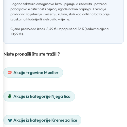
Lagana tekstura omogućava brzo upijanje, a redovita upotreba
poboljšava elastičnost i osjećaj ugode nakon brijanja
.
Krema je
prikladna za jutarnju i večernju rutinu, služi kao odlična baza prije
izlaska na hladnije ili vjetrovito vrijeme
.
Cijena proizvoda iznosi 8,49 € uz popust od 22 % (redovna cijena
10,99 €).
Niste pronašli što ste tražili?
Akcije trgovine Mueller
Akcije iz kategorije Njega lica
Akcije iz kategorije Kreme za lice