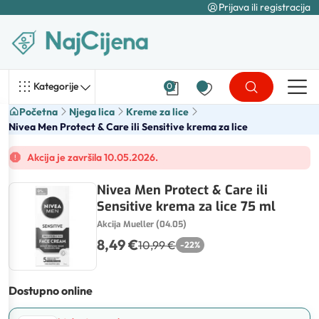
Prijava ili registracija
Kategorije
0
Početna
Njega lica
Kreme za lice
Nivea Men Protect & Care ili Sensitive krema za lice
Akcija je završila 10.05.2026.
Nivea Men Protect & Care ili
Sensitive krema za lice 75 ml
Akcija Mueller (04.05)
8,49 €
10,99 €
-
22
%
Dostupno online