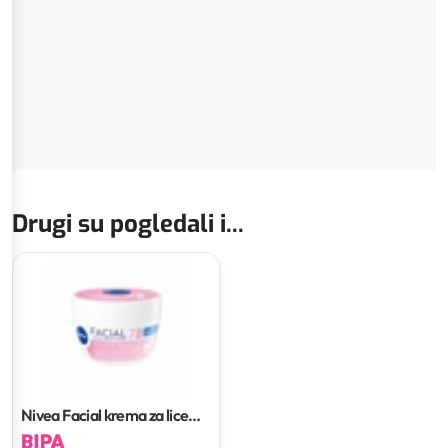
Drugi su pogledali i...
Nivea Facial krema za lice
100 ml