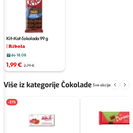
Kit-Kat čokolada
99 g
do 18.08
1,99 €
2,79 €
Više iz kategorije Čokolade
Sve akcije
-
37
%