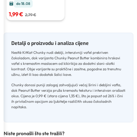
do 18.08
1,99 €
2,79 €
Detalji o proizvodu i analiza cijene
Nestlé KitKat Chunky nudi deblji, intenzivniji vafel prekriven
čokoladom, dok varijanta Chunky Peanut Butter kombinira hrskavi
vafel s kremastim maslacem od kikirikija za dodatni slani-slatki
kontrast
.
Obje varijante su praktične i zasitne, pogodne za trenutnu
užinu, izlet ili kao dodatak šalici kave
.
Chunky donosi puniji zalogaj zahvaljujući većoj širini i debljini vafla,
dok Peanut Butter verzija pruža kremastu teksturu i intenzivan orašasti
okus
.
Cijena je 0,99 € (stara cijena 1,35 €), što je popust od 26% i čini
ih privlačnom opcijom za ljubitelje različitih okusa čokoladnih
napitaka.
Niste pronašli što ste tražili?