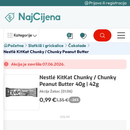
Prijava ili registracija
Kategorije
0
Početna
Slatkiši i grickalice
Čokolade
Nestlé KitKat Chunky / Chunky Peanut Butter
Akcija je završila 07.06.2026.
Nestlé KitKat Chunky / Chunky
Peanut Butter 40g | 42g
Akcija Žabac (01.06)
0,99 €
1,35 €
-
26
%
OGLAS