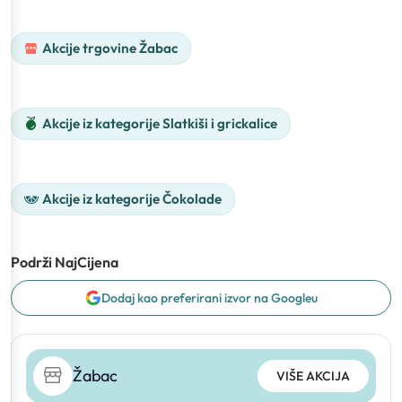
Akcije trgovine Žabac
Akcije iz kategorije Slatkiši i grickalice
Akcije iz kategorije Čokolade
Podrži NajCijena
Dodaj kao preferirani izvor na Googleu
Žabac
VIŠE AKCIJA