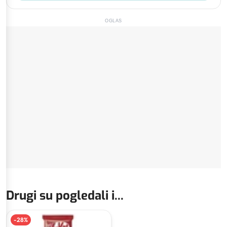
OGLAS
Drugi su pogledali i...
-
28
%