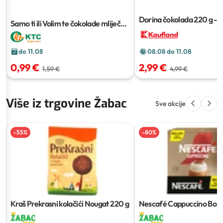
Dorina čokolada
220 g - 
Samo ti ili Volim te čokolade mliječne
s punjenjem
100 g
do 11.08
08.08 do 11.08
0,99 €
2,99 €
1,59 €
4,99 €
Više iz trgovine Žabac
Sve akcije
-
55
%
-
80
%
Kraš Prekrasni kolačići Nougat
220 g
Nescafé Cappuccino Box
g