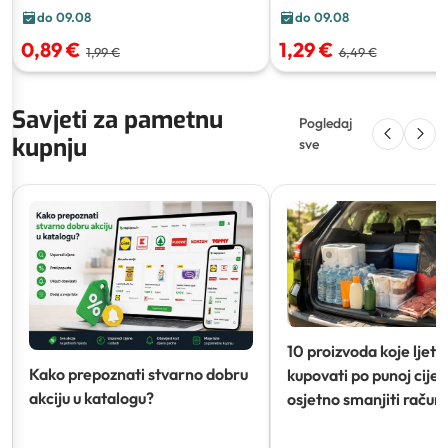
do 09.08
do 09.08
0,89 €
1,29 €
1,99 €
6,49 €
Savjeti za pametnu
Pogledaj
kupnju
sve
10 proizvoda koje ljeti
Kako prepoznati stvarno dobru
kupovati po punoj cijeni
akciju u katalogu?
osjetno smanjiti račun)