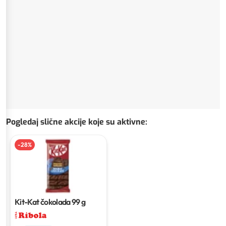
Pogledaj slične akcije koje su aktivne
:
-
28
%
Kit-Kat čokolada
99 g