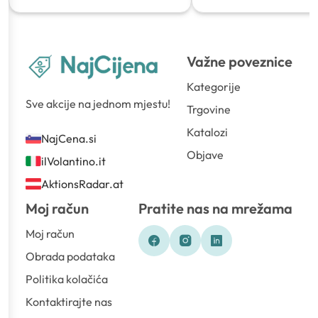
Važne poveznice
Kategorije
Sve akcije na jednom mjestu!
Trgovine
Katalozi
NajCena.si
Objave
ilVolantino.it
AktionsRadar.at
Moj račun
Pratite nas na mrežama
Moj račun
Obrada podataka
Politika kolačića
Kontaktirajte nas