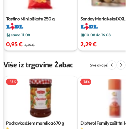
Tastino Mini piškote
250 g
Sonday Maria keksi XXL
5
samo 11.08
10.08 do 16.08
0,95 €
2,29 €
1,39 €
Više iz trgovine Žabac
Sve akcije
-
45
%
-
78
%
Podravka džem marelica
670 g
Dipterol Family zaštitni lo