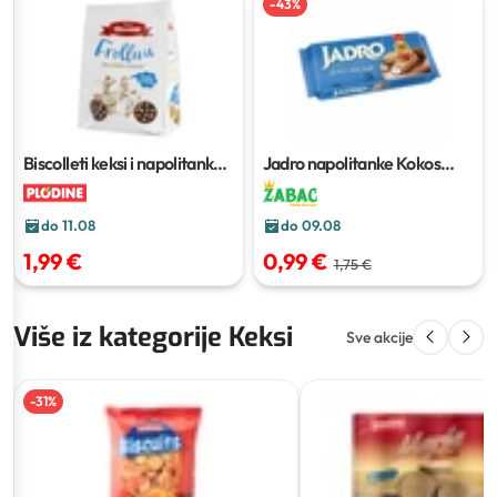
-
43
%
Biscolleti keksi i napolitanke
Jadro napolitanke Kokos
700–750 g
200 g
do 11.08
do 09.08
1,99 €
0,99 €
1,75 €
Više iz kategorije Keksi
Sve akcije
-
31
%