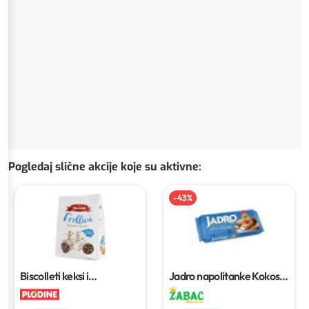
Pogledaj slične akcije koje su aktivne
:
-
43
%
Biscolleti keksi i
Jadro napolitanke Kokos
napolitanke
700–750 g
200 g