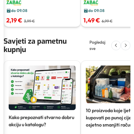
do 09.08
do 09.08
2,19 €
1,49 €
3,99 €
6,99 €
Savjeti za pametnu
Pogledaj
kupnju
sve
10 proizvoda koje ljeti
Kako prepoznati stvarno dobru
kupovati po punoj cijeni
akciju u katalogu?
osjetno smanjiti račun)