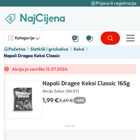
Prijava ili registracija
Kategorije
0
Početna
Slatkiši i grickalice
Keksi
Napoli Dragee Keksi Classic
Akcija je završila 12.07.2026.
Napoli Dragee Keksi Classic 165g
Akcija Žabac (06.07)
1,99 €
3,69 €
-
46
%
OGLAS