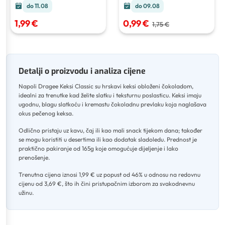
do 11.08
do 09.08
1,99 €
0,99 €
1,75 €
Detalji o proizvodu i analiza cijene
Napoli Dragee Keksi Classic su hrskavi keksi obloženi čokoladom,
idealni za trenutke kad želite slatku i teksturnu poslasticu
.
Keksi imaju
ugodnu, blagu slatkoću i kremastu čokoladnu prevlaku koja naglašava
okus pečenog keksa
.
Odlično pristaju uz kavu, čaj ili kao mali snack tijekom dana; također
se mogu koristiti u desertima ili kao dodatak sladoledu
.
Prednost je
praktično pakiranje od 165g koje omogućuje dijeljenje i lako
prenošenje
.
Trenutna cijena iznosi 1,99 € uz popust od 46% u odnosu na redovnu
cijenu od 3,69 €, što ih čini pristupačnim izborom za svakodnevnu
užinu.