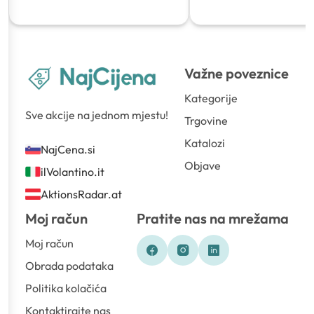
Važne poveznice
Kategorije
Sve akcije na jednom mjestu!
Trgovine
Katalozi
NajCena.si
Objave
ilVolantino.it
AktionsRadar.at
Moj račun
Pratite nas na mrežama
Moj račun
Obrada podataka
Politika kolačića
Kontaktirajte nas