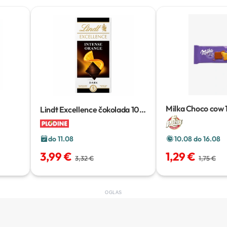
Milka Choco cow
Lindt Excellence čokolada
100
g
do 11.08
10.08 do 16.08
3,99 €
1,29 €
3,32 €
1,75 €
OGLAS