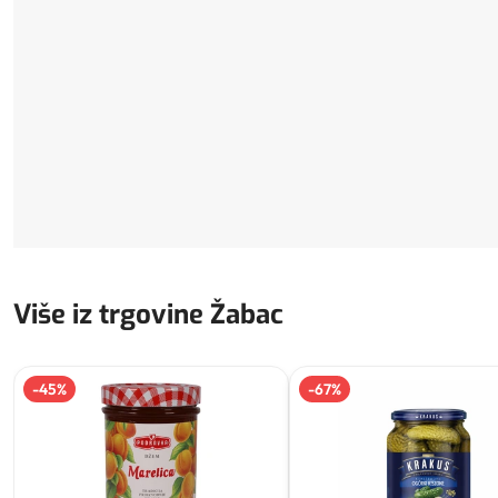
Više iz trgovine Žabac
-
45
%
-
67
%