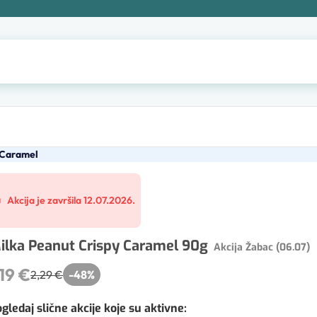
 Caramel
Akcija je završila 12.07.2026.
ilka Peanut Crispy Caramel 90g
Akcija Žabac (06.07)
,19 €
2,29 €
-
48
%
gledaj slične akcije koje su aktivne
: