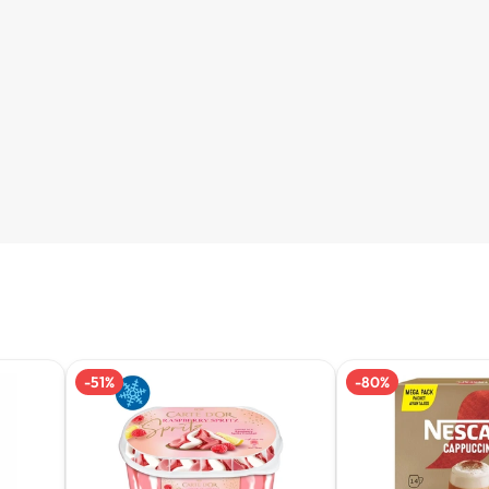
-
51
%
-
80
%