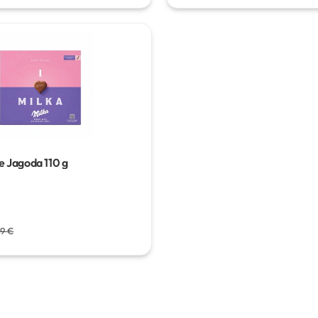
ne Jagoda
110 g
99 €