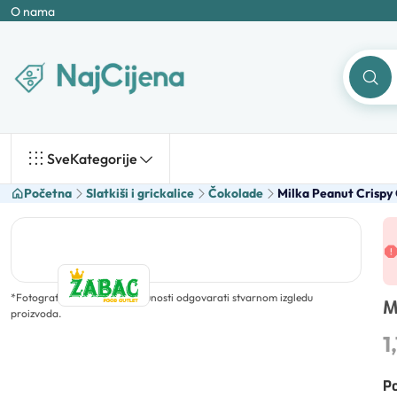
O nama
Sve
Kategorije
Početna
Slatkiši i grickalice
Čokolade
Milka Peanut Crispy
*
Fotografija ne mora u potpunosti odgovarati stvarnom izgledu
M
proizvoda.
1
Po