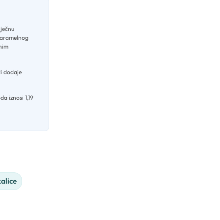
iječnu
karamelnog
lnim
ki dodaje
da iznosi 1,19
kalice