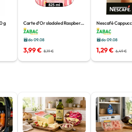
0 g
Carte d'Or sladoled Raspberry
Nescafé Cappucc
Spritz i Pistachio Delight
825 g
/ 196 g
do 09.08
do 09.08
3,99 €
1,29 €
8,19 €
6,49 €