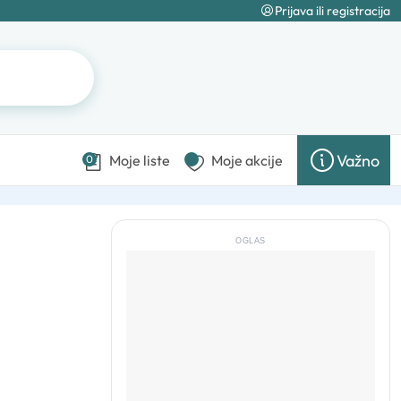
Prijava ili registracija
Važno
Moje liste
Moje akcije
0
OGLAS