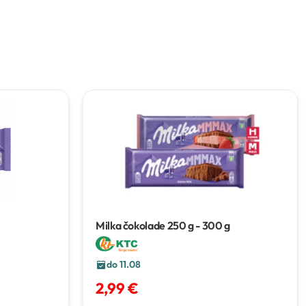
Milka čokolade
250 g - 300 g
do 11.08
2,99 €