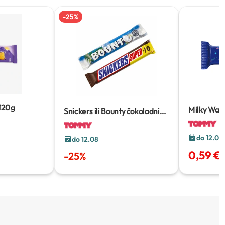
-
25
%
120g
Milky Way 
Snickers ili Bounty čokoladni
21,5 g
desert
do 12.08
do 12.08
0,59 €
-
25
%