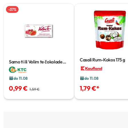
-
37
%
Casali Rum-Kokos
175 g
Samo ti ili Volim te čokolade
mliječne s punjenjem
100 g
do 11.08
do 11.08
0,99 €
1,79 €
*
1,59 €