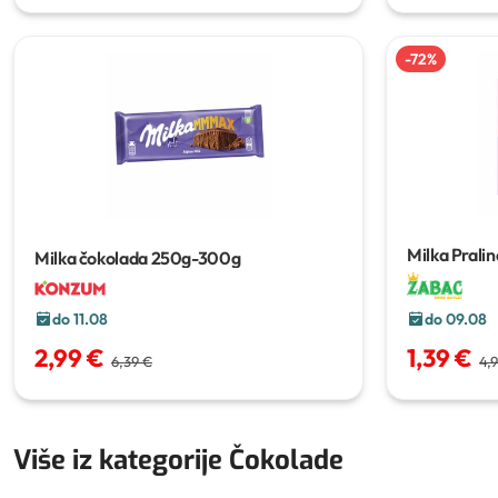
-
72
%
Milka Prali
Milka čokolada
250g-300g
do 11.08
do 09.08
2,99 €
1,39 €
6,39 €
4,
Više iz kategorije Čokolade