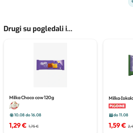
Drugi su pogledali i...
Milka Choco cow
120g
Milka čokol
10.08 do 16.08
do 11.08
1,29 €
1,59 €
1,75 €
2,