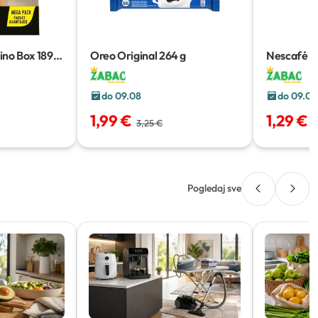
ino Box
189 g
Oreo Original
264 g
Nescafé Ir
g
do 09.08
do 09.08
1,99 €
1,29 €
3,25 €
3
Pogledaj sve