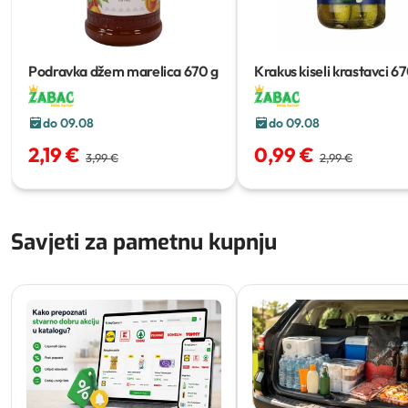
Podravka džem marelica
670 g
Krakus kiseli krastavci
67
do 09.08
do 09.08
2,19 €
0,99 €
3,99 €
2,99 €
Savjeti za pametnu kupnju