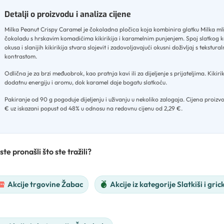
Detalji o proizvodu i analiza cijene
Milka Peanut Crispy Caramel je čokoladna pločica koja kombinira glatku Milka ml
čokoladu s hrskavim komadićima kikirikija i karamelnim punjenjem
.
Spoj slatkog 
okusa i slanijih kikirikija stvara slojevit i zadovoljavajući okusni doživljaj s tekstura
kontrastom
.
Odlična je za brzi međuobrok, kao pratnja kavi ili za dijeljenje s prijateljima
.
Kikiri
dodatnu energiju i aromu, dok karamel daje bogatu slatkoću
.
Pakiranje od 90 g pogoduje dijeljenju i uživanju u nekoliko zalogaja
.
Cijena proizvo
€ uz iskazani popust od 48% u odnosu na redovnu cijenu od 2,29 €.
ste pronašli što ste tražili?
Akcije trgovine Žabac
Akcije iz kategorije Slatkiši i gric