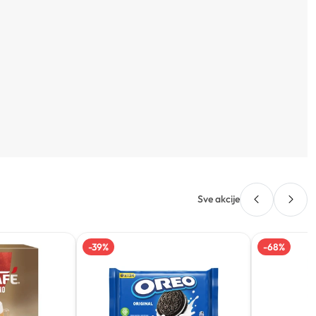
Sve akcije
-
39
%
-
68
%