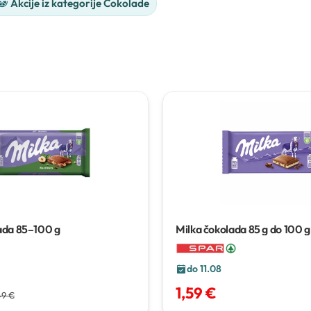
Akcije iz kategorije Čokolade
ada
85–100 g
Milka čokolada
85 g do 100 g
do 11.08
1,59 €
49 €