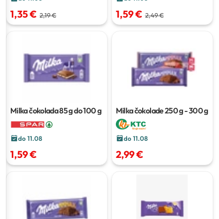
1,35 €
1,59 €
2,19 €
2,49 €
Milka čokolada
85 g do 100 g
Milka čokolade
250 g - 300 g
do 11.08
do 11.08
1,59 €
2,99 €