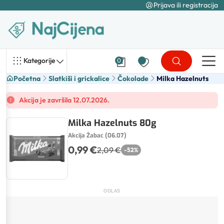
Prijava ili registracija
Kategorije
0
Početna
Slatkiši i grickalice
Čokolade
Milka Hazelnuts
Akcija je završila 12.07.2026.
Milka Hazelnuts 80g
Akcija Žabac (06.07)
0,99 €
2,09 €
-
52
%
OGLAS