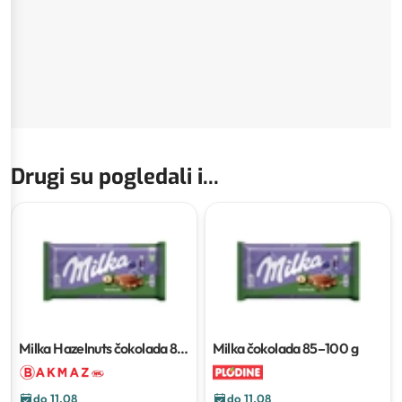
Drugi su pogledali i...
Milka Hazelnuts čokolada
80
Milka čokolada
85–100 g
g
do 11.08
do 11.08