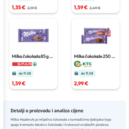
1,35 €
1,59 €
2,19 €
2,49 €
Milka čokolada
85 g do
Milka čokolade
250 g -
100 g
300 g
do 11.08
do 11.08
1,59 €
2,99 €
Detalji o proizvodu i analiza cijene
Milka Hazelnuts je mliječna čokolada s komadićima lješnjaka koja
spaja kremastu teksturu čokolade i hrskavost orašastih plodova
.