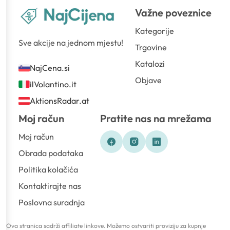
Važne poveznice
Kategorije
Sve akcije na jednom mjestu!
Trgovine
Katalozi
NajCena.si
Objave
ilVolantino.it
AktionsRadar.at
Moj račun
Pratite nas na mrežama
Moj račun
Obrada podataka
Politika kolačića
Kontaktirajte nas
Poslovna suradnja
Ova stranica sadrži affiliate linkove. Možemo ostvariti proviziju za kupnje