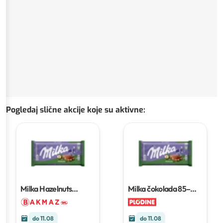
Pogledaj slične akcije koje su aktivne
:
Milka Hazelnuts
Milka čokolada
85–
čokolada
80 g
100 g
do 11.08
do 11.08