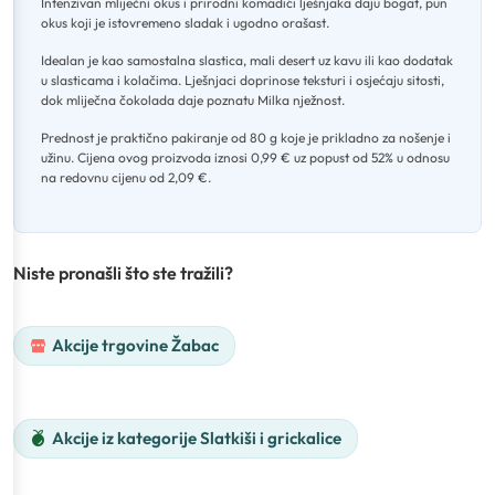
Intenzivan mliječni okus i prirodni komadići lješnjaka daju bogat, pun
okus koji je istovremeno sladak i ugodno orašast
.
Idealan je kao samostalna slastica, mali desert uz kavu ili kao dodatak
u slasticama i kolačima
.
Lješnjaci doprinose teksturi i osjećaju sitosti,
dok mliječna čokolada daje poznatu Milka nježnost
.
Prednost je praktično pakiranje od 80 g koje je prikladno za nošenje i
užinu
.
Cijena ovog proizvoda iznosi 0,99 € uz popust od 52% u odnosu
na redovnu cijenu od 2,09 €.
Niste pronašli što ste tražili?
Akcije trgovine Žabac
Akcije iz kategorije Slatkiši i grickalice