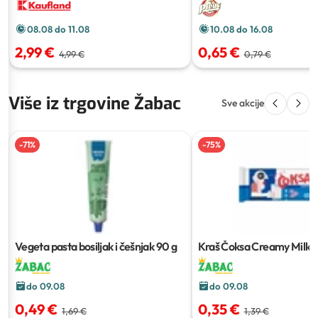
10.08 do 16.08
08.08 do 11.08
0,65 €
2,99 €
0,79 €
4,99 €
Više iz trgovine Žabac
Sve akcije
-
71
%
-
75
%
Vegeta pasta bosiljak i češnjak
90 g
Kraš Čoksa Creamy Milk
6
do 09.08
do 09.08
0,49 €
0,35 €
1,69 €
1,39 €