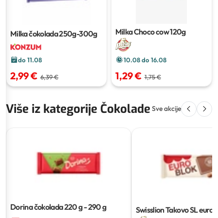
Milka Choco cow
120g
Milka čokolada
250g-300g
do 11.08
10.08 do 16.08
2,99 €
1,29 €
6,39 €
1,75 €
Više iz kategorije Čokolade
Sve akcije
Dorina čokolada
220 g - 290 g
Swisslion Takovo SL euro
80g