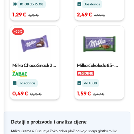
10.08 do 16.08
Još danas
1,29 €
2,49 €
1,75 €
4,99 €
-
35
%
Milka Choco Snack
27
Milka čokolada
85–
g
100 g
Još danas
do 11.08
0,49 €
1,59 €
0,75 €
2,49 €
Detalji o proizvodu i analiza cijene
Milka Creme & Biscuit je čokoladna pločica koja spaja glatku milka