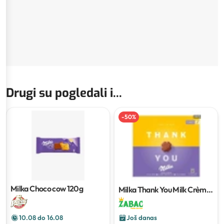
Drugi su pogledali i...
-
50
%
Milka Choco cow
120g
Milka Thank You Milk Crème
110 g
10.08 do 16.08
Još danas