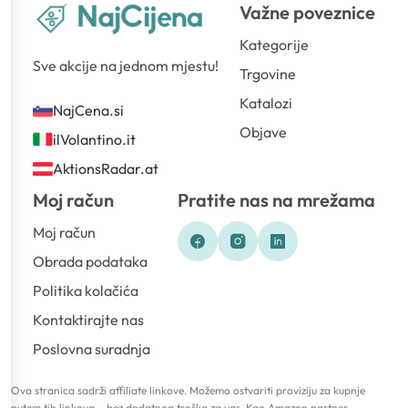
Važne poveznice
Kategorije
Sve akcije na jednom mjestu!
Trgovine
Katalozi
NajCena.si
Objave
ilVolantino.it
AktionsRadar.at
Moj račun
Pratite nas na mrežama
Moj račun
Obrada podataka
Politika kolačića
Kontaktirajte nas
Poslovna suradnja
Ova stranica sadrži affiliate linkove. Možemo ostvariti proviziju za kupnje
putem tih linkova – bez dodatnog troška za vas. Kao Amazon partner