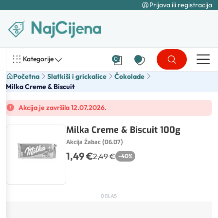
Prijava ili registracija
Kategorije
0
Početna
Slatkiši i grickalice
Čokolade
Milka Creme & Biscuit
Akcija je završila 12.07.2026.
Milka Creme & Biscuit 100g
Akcija Žabac (06.07)
1,49 €
2,49 €
-
40
%
OGLAS