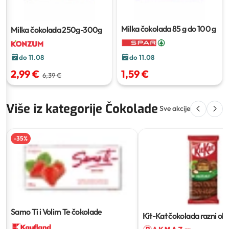
Milka čokolada
85 g do 100 g
Milka čokolada
250g-300g
do 11.08
do 11.08
2,99 €
1,59 €
6,39 €
Više iz kategorije Čokolade
Sve akcije
-
35
%
Samo Ti i Volim Te čokolade
Kit-Kat čokolada razni oku