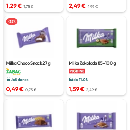
1,29 €
2,49 €
1,75 €
4,99 €
-
35
%
Milka Choco Snack
27 g
Milka čokolada
85–100 g
Još danas
do 11.08
0,49 €
1,59 €
0,75 €
2,49 €