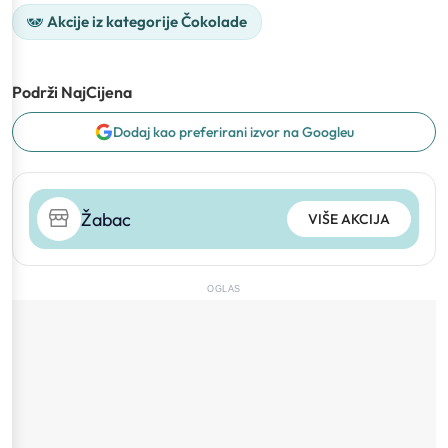
Akcije iz kategorije Čokolade
Podrži NajCijena
Dodaj kao preferirani izvor na Googleu
Žabac
VIŠE AKCIJA
OGLAS