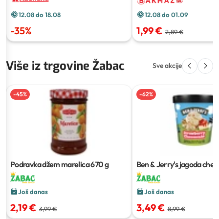
12.08 do 01.09
12.08 do 18.08
1,99 €
-
35
%
2,89 €
Više iz trgovine Žabac
Sve akcije
-
45
%
-
62
%
Podravka džem marelica
670 g
Ben & Jerry's jagoda che
465 ml
Još danas
Još danas
2,19 €
3,49 €
3,99 €
8,99 €