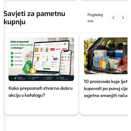
Savjeti za pametnu
Pogledaj
kupnju
sve
10 proizvoda koje ljeti
Kako prepoznati stvarno dobru
kupovati po punoj cijeni
akciju u katalogu?
osjetno smanjiti račun)