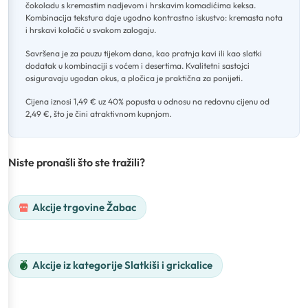
čokoladu s kremastim nadjevom i hrskavim komadićima keksa
.
Kombinacija tekstura daje ugodno kontrastno iskustvo: kremasta nota
i hrskavi kolačić u svakom zalogaju
.
Savršena je za pauzu tijekom dana, kao pratnja kavi ili kao slatki
dodatak u kombinaciji s voćem i desertima
.
Kvalitetni sastojci
osiguravaju ugodan okus, a pločica je praktična za ponijeti
.
Cijena iznosi 1,49 € uz 40% popusta u odnosu na redovnu cijenu od
2,49 €, što je čini atraktivnom kupnjom.
Niste pronašli što ste tražili?
Akcije trgovine Žabac
Akcije iz kategorije Slatkiši i grickalice