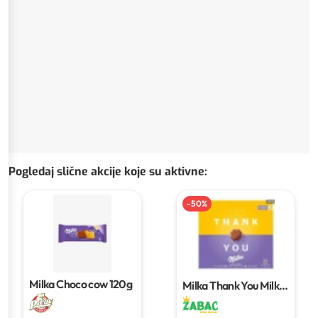
Pogledaj slične akcije koje su aktivne
:
-
50
%
Milka Choco cow
120g
Milka Thank You Milk
Crème
110 g