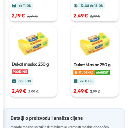
12.08 do 18.08
do 11.08
2,49 €
2,19 €
2,99 €
3,49 €
Dukat maslac
250 g
Dukat Maslac
250 g
do 11.08
do 11.08
2,49 €
2,49 €
3,99 €
2,99 €
Detalji o proizvodu i analiza cijene
Meggle Maslac sa začinskim biljem je kremasti maslac obogaćen