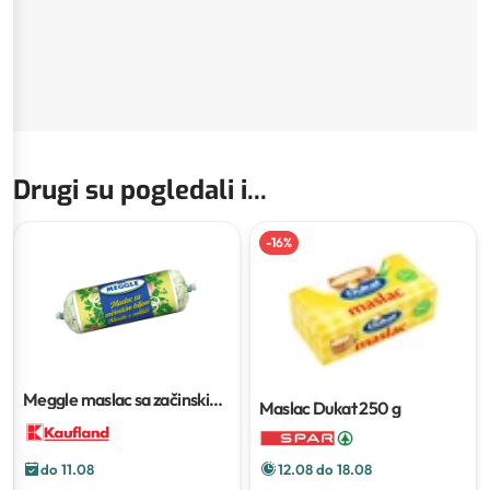
Drugi su pogledali i...
-
16
%
Meggle maslac sa začinskim
Maslac Dukat
250 g
biljem
125 g
12.08 do 18.08
do 11.08