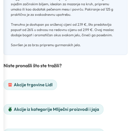
svježim začinskim biljem, idealan za mazanje na kruh, pripremu
umaka ili kao dodatak pečenom mesu i povrću
.
Pakiranje od 125 g
praktično je za svakodnevnu upotrebu
.
Trenutno je dostupan po sniženoj cijeni od 2.19 €, što predstavlja
popust od 26% u odnosu na redovnu cijenu od 2.99 €
.
Ovaj maslac
dodaje bogat i aromatičan okus svakom jelu, čineći ga posebnim
.
Savršen je za brzu pripremu gurmanskih jela.
Niste pronašli što ste tražili?
Akcije trgovine Lidl
Akcije iz kategorije Mliječni proizvodi i jaja