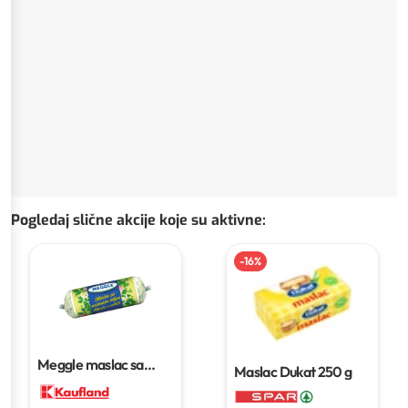
Pogledaj slične akcije koje su aktivne
:
-
16
%
Meggle maslac sa
Maslac Dukat
250 g
začinskim biljem
125 g