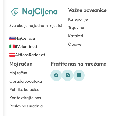
Važne poveznice
Kategorije
Sve akcije na jednom mjestu!
Trgovine
Katalozi
NajCena.si
Objave
ilVolantino.it
AktionsRadar.at
Moj račun
Pratite nas na mrežama
Moj račun
Obrada podataka
Politika kolačića
Kontaktirajte nas
Poslovna suradnja