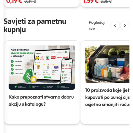
0,19 €
1,59 €
0,39 €
2,35 €
Savjeti za pametnu
Pogledaj
kupnju
sve
10 proizvoda koje ljeti
Kako prepoznati stvarno dobru
kupovati po punoj cijeni
akciju u katalogu?
osjetno smanjiti račun)