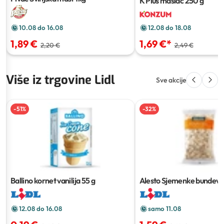
K Plus maslac
250 g
10.08 do 16.08
12.08 do 18.08
1,89 €
1,69 €
*
2,20 €
2,49 €
Više iz trgovine Lidl
Sve akcije
-
51
%
-
32
%
Ballino kornet vanilija
55 g
Alesto Sjemenke bundeve
12.08 do 16.08
samo 11.08