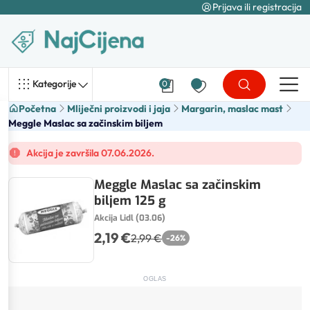
Prijava ili registracija
Kategorije
0
Početna
Mliječni proizvodi i jaja
Margarin, maslac mast
Meggle Maslac sa začinskim biljem
Akcija je završila 07.06.2026.
Meggle Maslac sa začinskim
biljem 125 g
Akcija Lidl (03.06)
2,19 €
2,99 €
-
26
%
OGLAS