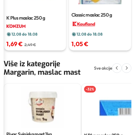
Classic maslac
250 g
K Plus maslac
250 g
12.08 do 18.08
12.08 do 18.08
1,69 €
1,05 €
2,49 €
Više iz kategorije
Sve akcije
Margarin, maslac mast
-
32
%
Pivac Svinjska mast
1kg