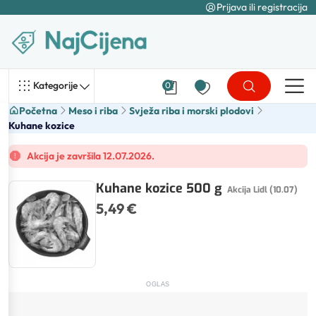
Prijava ili registracija
Kategorije
0
Početna
Meso i riba
Svježa riba i morski plodovi
Kuhane kozice
Akcija je završila 12.07.2026.
Kuhane kozice 500 g
Akcija Lidl (10.07)
5,49 €
OGLAS