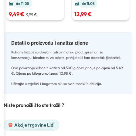
do 11.08
do 11.08
9,49 €
12,99 €
9,99 €
Detalji o proizvodu i analiza cijene
Kuhane kozice su ukusan i zdrav morski plod, spreman za
konzumaciju
.
Idealne su za salate, predjela ili kao dodatak tjestenini
.
Ovo pakiranje kuhanih kozica od 500 g dostupno je po cijeni od 5.49
€
.
Cijena po kilogramu iznosi 10.98 €
.
Uživajte u svježini i bogatom okusu ovih morskih delicija.
Niste pronašli što ste tražili?
Akcije trgovine Lidl