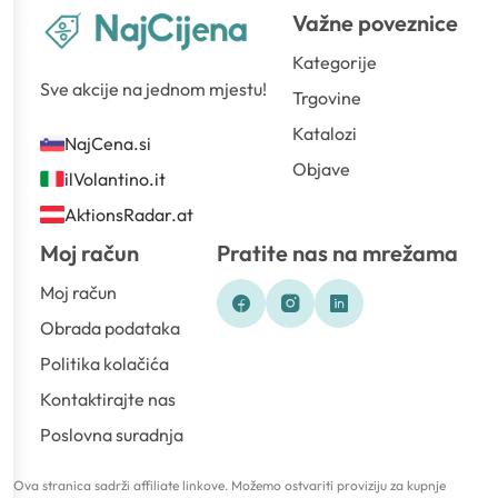
Važne poveznice
Kategorije
Sve akcije na jednom mjestu!
Trgovine
Katalozi
NajCena.si
Objave
ilVolantino.it
AktionsRadar.at
Moj račun
Pratite nas na mrežama
Moj račun
Obrada podataka
Politika kolačića
Kontaktirajte nas
Poslovna suradnja
Ova stranica sadrži affiliate linkove. Možemo ostvariti proviziju za kupnje