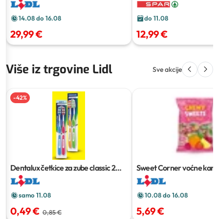
14.08 do 16.08
do 11.08
29,99 €
12,99 €
Više iz trgovine Lidl
Sve akcije
-
42
%
Dentalux četkice za zube classic
2
Sweet Corner voćne kar
kom
1.2 kg
samo 11.08
10.08 do 16.08
0,49 €
5,69 €
0,85 €