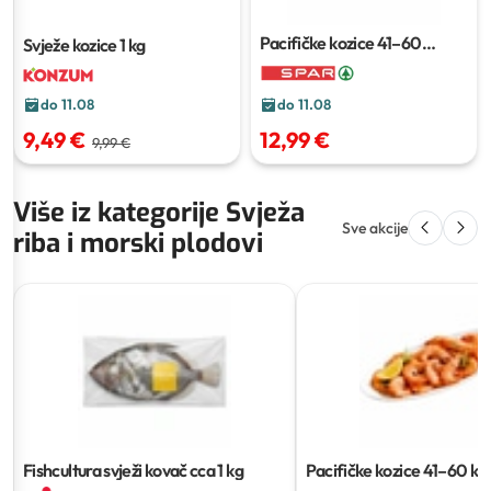
Pacifičke kozice
41–60
Svježe kozice
1 kg
kom/kg
do 11.08
do 11.08
9,49 €
12,99 €
9,99 €
Više iz kategorije Svježa
Sve akcije
riba i morski plodovi
Fishcultura svježi kovač
cca 1 kg
Pacifičke kozice
41–60 ko