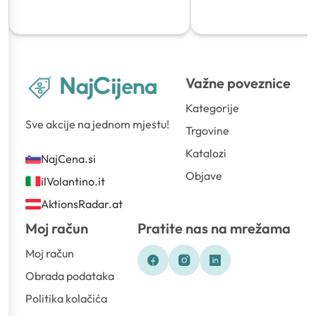
Važne poveznice
Kategorije
Sve akcije na jednom mjestu!
Trgovine
Katalozi
NajCena.si
Objave
ilVolantino.it
AktionsRadar.at
Moj račun
Pratite nas na mrežama
Moj račun
Obrada podataka
Politika kolačića