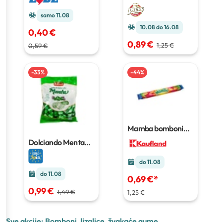
pepermint
100g
samo 11.08
10.08 do 16.08
0,40 €
0,89 €
1,25 €
0,59 €
-
33
%
-
44
%
Mamba bomboni
108 g
Dolciando Menta
bomboni s
punjenjem
400 g
do 11.08
do 11.08
0,69 €
*
0,99 €
1,49 €
1,25 €
Sve akcije:
Bomboni, lizalice, žvakaće gume