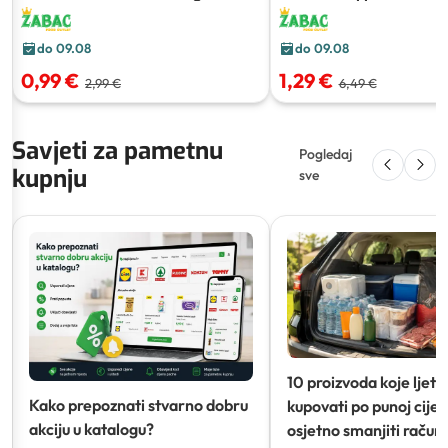
g
do 09.08
do 09.08
0,99 €
1,29 €
2,99 €
6,49 €
Savjeti za pametnu
Pogledaj
kupnju
sve
10 proizvoda koje ljeti
Kako prepoznati stvarno dobru
kupovati po punoj cijeni
akciju u katalogu?
osjetno smanjiti račun)