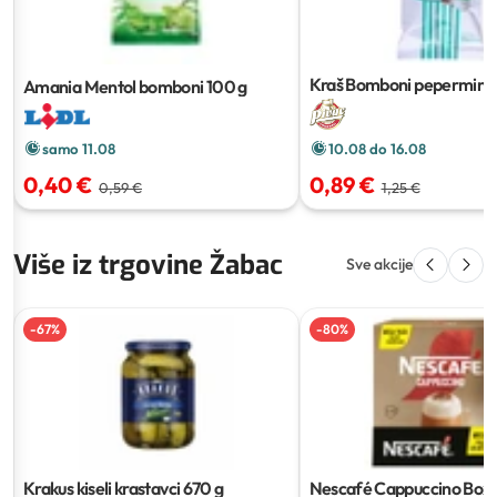
Kraš Bomboni pepermint
Amania Mentol bomboni
100 g
samo 11.08
10.08 do 16.08
0,40 €
0,89 €
0,59 €
1,25 €
Više iz trgovine Žabac
Sve akcije
-
67
%
-
80
%
Krakus kiseli krastavci
670 g
Nescafé Cappuccino Box