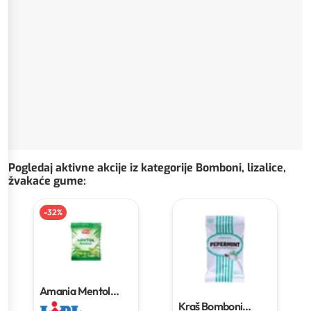
Pogledaj aktivne akcije iz kategorije Bomboni, lizalice,
žvakaće gume
:
-
32
%
Amania Mentol
bomboni
100 g
Kraš Bomboni