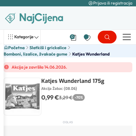
Prijava ili registracija
Kategorije
0
Početna
Slatkiši i grickalice
Bomboni, lizalice, žvakaće gume
Katjes Wunderland
Akcija je završila 14.06.2026.
Katjes Wunderland 175g
Akcija Žabac (08.06)
0,99 €
3,29 €
-
70
%
OGLAS