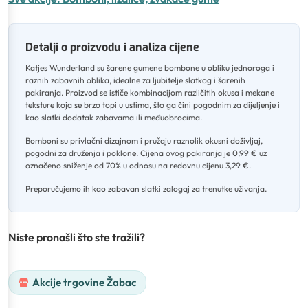
Detalji o proizvodu i analiza cijene
Katjes Wunderland su šarene gumene bombone u obliku jednoroga i
raznih zabavnih oblika, idealne za ljubitelje slatkog i šarenih
pakiranja
.
Proizvod se ističe kombinacijom različitih okusa i mekane
teksture koja se brzo topi u ustima, što ga čini pogodnim za dijeljenje i
kao slatki dodatak zabavama ili međuobrocima
.
Bomboni su privlačni dizajnom i pružaju raznolik okusni doživljaj,
pogodni za druženja i poklone
.
Cijena ovog pakiranja je 0,99 € uz
označeno sniženje od 70% u odnosu na redovnu cijenu 3,29 €
.
Preporučujemo ih kao zabavan slatki zalogaj za trenutke uživanja.
Niste pronašli što ste tražili?
Akcije trgovine Žabac