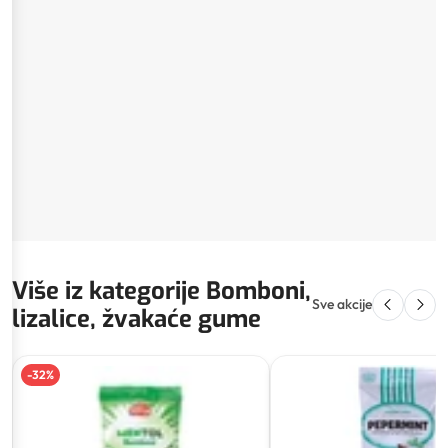
Više iz kategorije Bomboni,
Sve akcije
lizalice, žvakaće gume
-
32
%